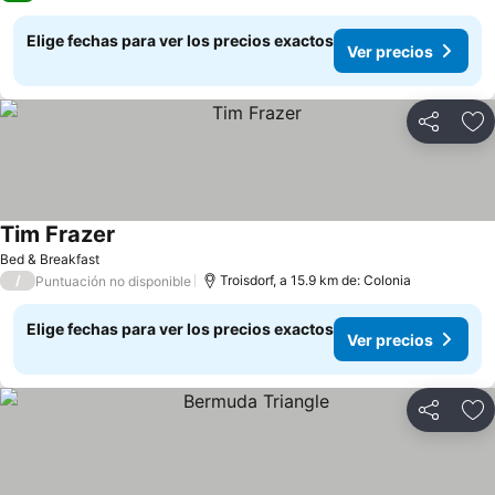
Elige fechas para ver los precios exactos
Ver precios
Compartir
Ag
Tim Frazer
Ver precios
Bed & Breakfast
/
Troisdorf, a 15.9 km de: Colonia
Puntuación no disponible
Elige fechas para ver los precios exactos
Ver precios
Compartir
Ag