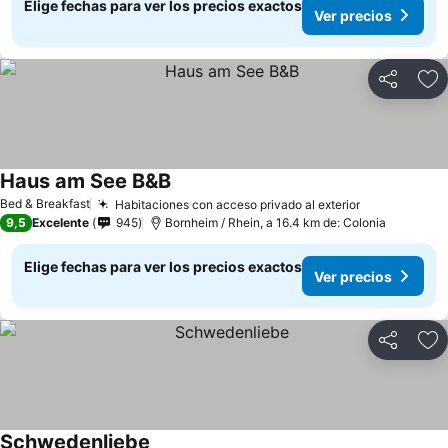
Elige fechas para ver los precios exactos
Ver precios
Compartir
Ag
Haus am See B&B
Ver precios
Bed & Breakfast
Habitaciones con acceso privado al exterior
Ver precios
9,5
Excelente
945
Bornheim / Rhein, a 16.4 km de: Colonia
Elige fechas para ver los precios exactos
Ver precios
Compartir
Ag
Schwedenliebe