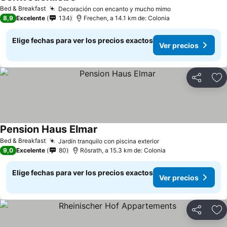
Ver precios
Bed & Breakfast
Decoración con encanto y mucho mimo
Ver precios
8,9
Excelente
134
Frechen, a 14.1 km de: Colonia
Elige fechas para ver los precios exactos
Ver precios
Compartir
Ag
Pension Haus Elmar
Ver precios
Bed & Breakfast
Jardín tranquilo con piscina exterior
Ver precios
9,0
Excelente
80
Rösrath, a 15.3 km de: Colonia
Elige fechas para ver los precios exactos
Ver precios
Compartir
Ag