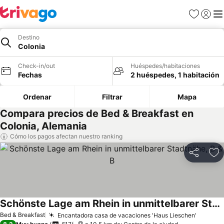
Favoritos
Iniciar 
Me
Destino
Colonia
Check-in/out
Huéspedes/habitaciones
Fechas
2 huéspedes, 1 habitación
Ordenar
Filtrar
Mapa
Compara precios de Bed & Breakfast en
Colonia, Alemania
Cómo los pagos afectan nuestro ranking
Compartir
Ag
Schönste Lage am Rhein in unmittelbarer Stadtnähe, B & B
Ver precios
Bed & Breakfast
Encantadora casa de vacaciones 'Haus Lieschen'
Ver pre