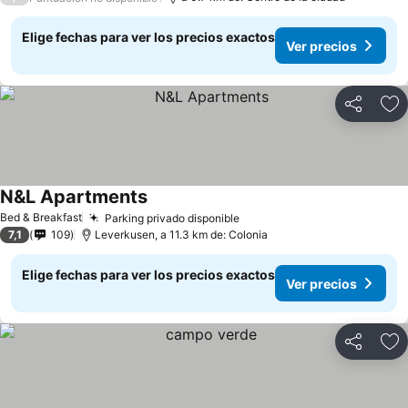
Elige fechas para ver los precios exactos
Ver precios
Compartir
Ag
N&L Apartments
Ver precios
Bed & Breakfast
Parking privado disponible
Ver precios
7,1
109
Leverkusen, a 11.3 km de: Colonia
Elige fechas para ver los precios exactos
Ver precios
Compartir
Ag