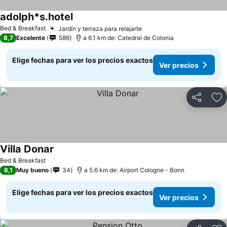
adolph*s.hotel
Ver precios
Bed & Breakfast
Jardín y terraza para relajarte
Ver precios
8,7
Excelente
586
a 6.1 km de: Catedral de Colonia
Elige fechas para ver los precios exactos
Ver precios
Compartir
Ag
Villa Donar
Ver precios
Bed & Breakfast
8,1
Muy bueno
34
a 5.6 km de: Airport Cologne - Bonn
Elige fechas para ver los precios exactos
Ver precios