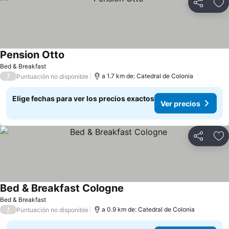
Compartir
Ag
Pension Otto
Ver precios
Bed & Breakfast
/
a 1.7 km de: Catedral de Colonia
Puntuación no disponible
Elige fechas para ver los precios exactos
Ver precios
Compartir
Ag
Bed & Breakfast Cologne
Ver precios
Bed & Breakfast
/
a 0.9 km de: Catedral de Colonia
Puntuación no disponible