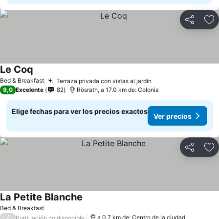
Compartir
Ag
Le Coq
Ver precios
Bed & Breakfast
Terraza privada con vistas al jardín
Ver precios
9,0
Excelente
82
Rösrath, a 17.0 km de: Colonia
Elige fechas para ver los precios exactos
Ver precios
Compartir
Ag
La Petite Blanche
Ver precios
Bed & Breakfast
/
a 0.7 km de: Centro de la ciudad
Puntuación no disponible