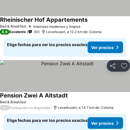
Rheinischer Hof Appartements
Ver precios
Bed & Breakfast
Interiores modernos y limpios
Ver precios
8,6
Excelente
30
Leverkusen, a 12.2 km de: Colonia
Elige fechas para ver los precios exactos
Ver precios
Compartir
Ag
Pension Zwei A Altstadt
Ver precios
Bed & Breakfast
/
Leverkusen, a 14.7 km de: Colonia
Puntuación no disponible
Elige fechas para ver los precios exactos
Ver precios