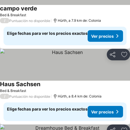
campo verde
Ver precios
Bed & Breakfast
/
Hürth, a 7.9 km de: Colonia
Puntuación no disponible
Elige fechas para ver los precios exactos
Ver precios
Compartir
Ag
Haus Sachsen
Ver precios
Bed & Breakfast
/
Hürth, a 8.4 km de: Colonia
Puntuación no disponible
Elige fechas para ver los precios exactos
Ver precios