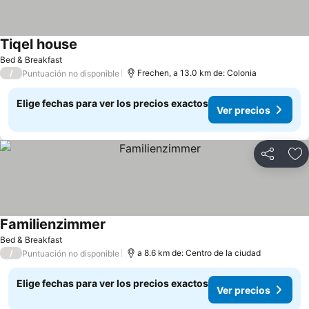
Tiqel house
Ver precios
Bed & Breakfast
/
Frechen, a 13.0 km de: Colonia
Puntuación no disponible
Elige fechas para ver los precios exactos
Ver precios
Compartir
Ag
Familienzimmer
Ver precios
Bed & Breakfast
/
a 8.6 km de: Centro de la ciudad
Puntuación no disponible
Elige fechas para ver los precios exactos
Ver precios