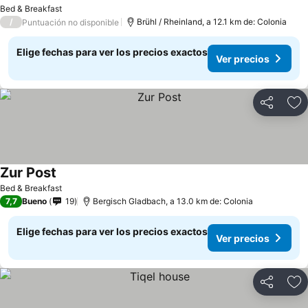
Ver precios
Bed & Breakfast
/
Brühl / Rheinland, a 12.1 km de: Colonia
Puntuación no disponible
Elige fechas para ver los precios exactos
Ver precios
Compartir
Ag
Zur Post
Ver precios
Bed & Breakfast
7,7
Bueno
19
Bergisch Gladbach, a 13.0 km de: Colonia
Elige fechas para ver los precios exactos
Ver precios
Compartir
Ag