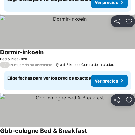
Ver precios
Compartir
Ag
Dormir-inkoeln
Ver precios
Bed & Breakfast
/
a 4.2 km de: Centro de la ciudad
Puntuación no disponible
Elige fechas para ver los precios exactos
Ver precios
Compartir
Ag
Gbb-cologne Bed & Breakfast
Ver precios