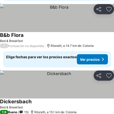
Compartir
Ag
B&b Flora
Ver precios
Bed & Breakfast
/
Rösrath, a 14.7 km de: Colonia
Puntuación no disponible
Elige fechas para ver los precios exactos
Ver precios
Compartir
Ag
Dickersbach
Ver precios
Bed & Breakfast
7,6
Bueno
15
Rösrath, a 15.1 km de: Colonia