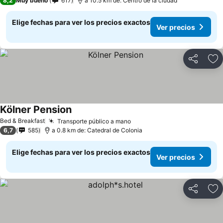
8,2
Muy bueno
617
a 10.5 km de: Centro de la ciudad
Elige fechas para ver los precios exactos
Ver precios
Compartir
Ag
Kölner Pension
Ver precios
Bed & Breakfast
Transporte público a mano
Ver precios
6,7
585
a 0.8 km de: Catedral de Colonia
Elige fechas para ver los precios exactos
Ver precios
Compartir
Ag