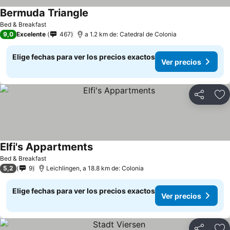
Bermuda Triangle
Ver precios
Bed & Breakfast
9,0
Excelente
467
a 1.2 km de: Catedral de Colonia
Elige fechas para ver los precios exactos
Ver precios
Compartir
Ag
Elfi's Appartments
Ver precios
Bed & Breakfast
5,2
9
Leichlingen, a 18.8 km de: Colonia
Elige fechas para ver los precios exactos
Ver precios