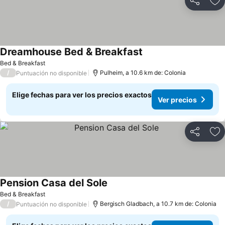
Compartir
Ag
Dreamhouse Bed & Breakfast
Ver precios
Bed & Breakfast
/
Pulheim, a 10.6 km de: Colonia
Puntuación no disponible
Elige fechas para ver los precios exactos
Ver precios
Compartir
Ag
Pension Casa del Sole
Ver precios
Bed & Breakfast
/
Bergisch Gladbach, a 10.7 km de: Colonia
Puntuación no disponible