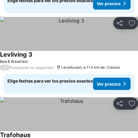
Elige fechas para ver los precios exactos
Ver precios
Compartir
Ag
Levliving 3
Ver precios
Bed & Breakfast
/
Leverkusen, a 11.0 km de: Colonia
Puntuación no disponible
Elige fechas para ver los precios exactos
Ver precios
Compartir
Ag
Trafohaus