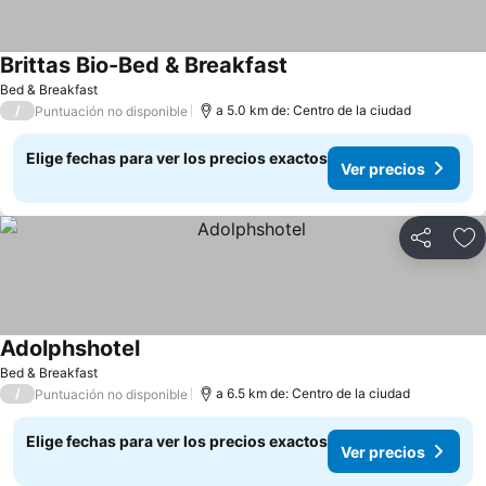
Brittas Bio-Bed & Breakfast
Ver precios
Bed & Breakfast
/
a 5.0 km de: Centro de la ciudad
Puntuación no disponible
Elige fechas para ver los precios exactos
Ver precios
Compartir
Ag
Adolphshotel
Ver precios
Bed & Breakfast
/
a 6.5 km de: Centro de la ciudad
Puntuación no disponible
Elige fechas para ver los precios exactos
Ver precios