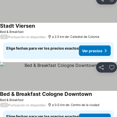
Compartir
Ag
Stadt Viersen
Ver precios
Bed & Breakfast
/
a 2.5 km de: Catedral de Colonia
Puntuación no disponible
Elige fechas para ver los precios exactos
Ver precios
Compartir
Ag
Bed & Breakfast Cologne Downtown
Ver precios
Bed & Breakfast
/
a 0.0 km de: Centro de la ciudad
Puntuación no disponible
Elige fechas para ver los precios exactos