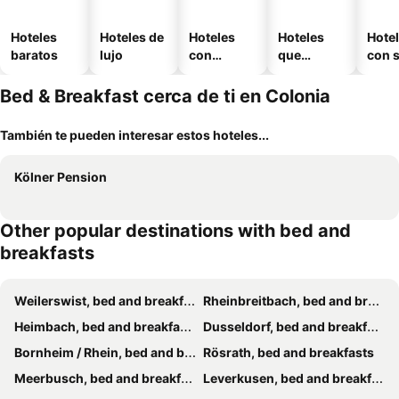
Hoteles
Hoteles de
Hoteles
Hoteles
Hote
baratos
lujo
con
que
con 
piscina
aceptan
mascotas
Bed & Breakfast cerca de ti en Colonia
También te pueden interesar estos hoteles...
Kölner Pension
Other popular destinations with bed and
breakfasts
Weilerswist, bed and breakfasts
Rheinbreitbach, bed and breakfasts
Heimbach, bed and breakfasts
Dusseldorf, bed and breakfasts
Bornheim / Rhein, bed and breakfasts
Rösrath, bed and breakfasts
Meerbusch, bed and breakfasts
Leverkusen, bed and breakfasts