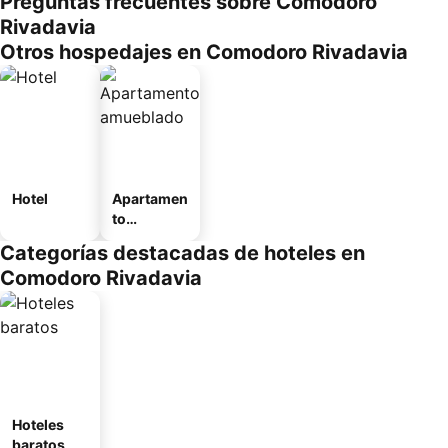
Preguntas frecuentes sobre Comodoro
Rivadavia
Otros hospedajes en Comodoro Rivadavia
Hotel
Apartamen
to
amueblad
Categorías destacadas de hoteles en
o
Comodoro Rivadavia
Hoteles
baratos