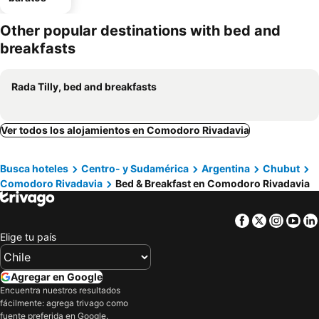
Other popular destinations with bed and
breakfasts
Rada Tilly, bed and breakfasts
Ver todos los alojamientos en Comodoro Rivadavia
Busca hoteles
Centro- y Sudamérica
Argentina
Chubut
Comodoro Rivadavia
Bed & Breakfast en Comodoro Rivadavia
Facebook
Twitter
Insta
Yo
Elige tu país
Agregar en Google
Encuentra nuestros resultados
fácilmente: agrega trivago como
fuente preferida en Google.