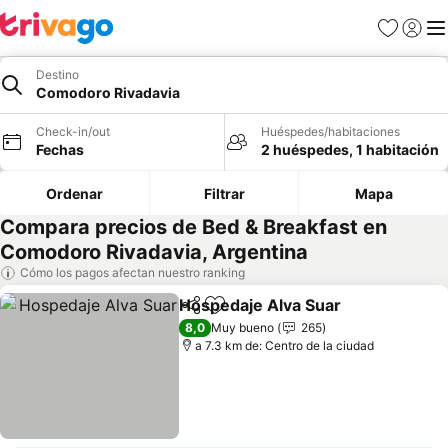
Favoritos
Iniciar 
Me
Destino
Comodoro Rivadavia
Check-in/out
Huéspedes/habitaciones
Fechas
2 huéspedes, 1 habitación
Ordenar
Filtrar
Mapa
Compara precios de Bed & Breakfast en
Comodoro Rivadavia, Argentina
Cómo los pagos afectan nuestro ranking
Hospedaje Alva Suar
Compartir
Agregar a favoritos
8,0
Muy bueno
265
a 7.3 km de: Centro de la ciudad