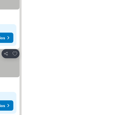
ios
Agregar a favoritos
Compartir
ios