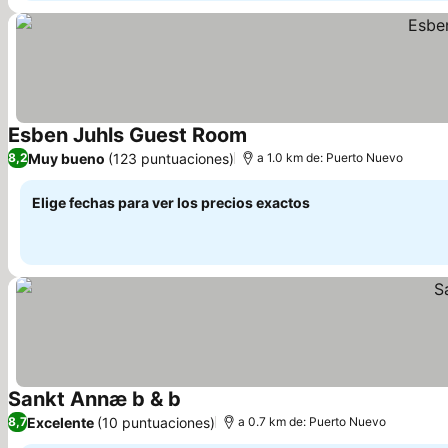
Esben Juhls Guest Room
Muy bueno
(123 puntuaciones)
8,2
a 1.0 km de: Puerto Nuevo
Elige fechas para ver los precios exactos
Sankt Annæ b & b
Excelente
(10 puntuaciones)
8,7
a 0.7 km de: Puerto Nuevo