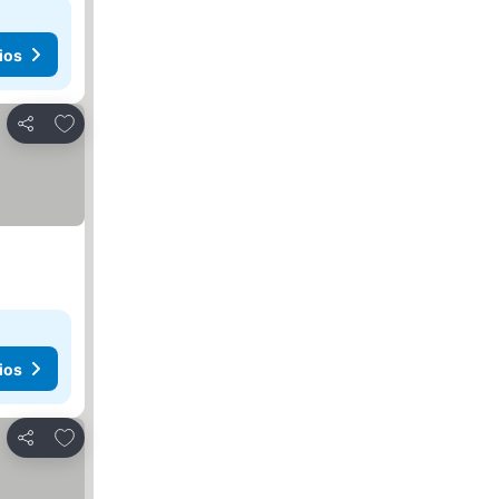
ios
Agregar a favoritos
Compartir
ios
Agregar a favoritos
Compartir