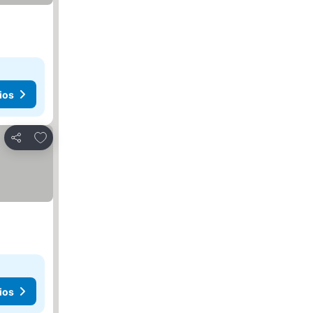
ios
Agregar a favoritos
Compartir
ios