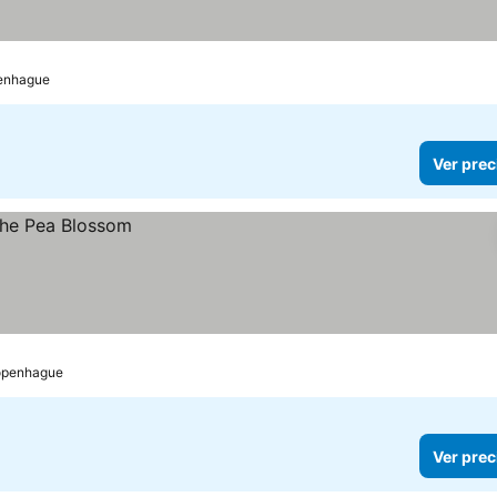
penhague
Ver prec
Copenhague
Ver prec