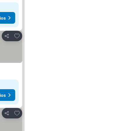
ios
Agregar a favoritos
Compartir
ios
Agregar a favoritos
Compartir