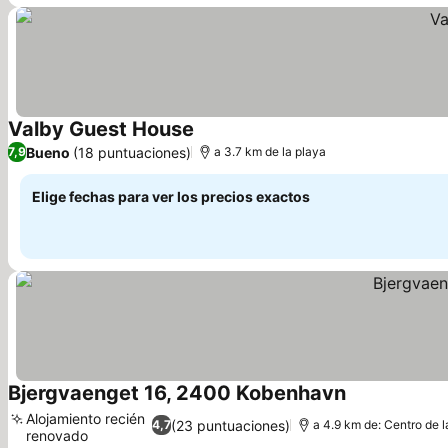
Valby Guest House
Bueno
(18 puntuaciones)
7,9
a 3.7 km de la playa
Elige fechas para ver los precios exactos
Bjergvaenget 16, 2400 Kobenhavn
Alojamiento recién
(23 puntuaciones)
4,7
a 4.9 km de: Centro de l
renovado