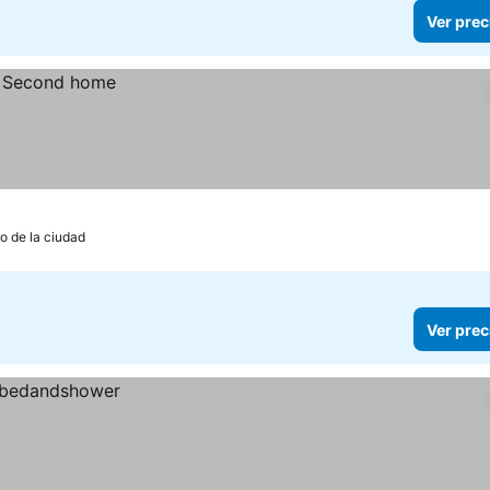
Ver prec
ro de la ciudad
Ver prec