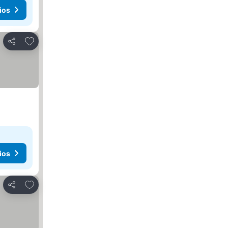
ios
Agregar a favoritos
Compartir
ios
Agregar a favoritos
Compartir