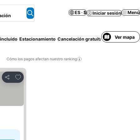
ES · $
Menú
Iniciar sesión
ación
Ver mapa
incluido
Estacionamiento
Cancelación gratuita
Apartamento am
Cómo los pagos afectan nuestro ranking
Agregar a favoritos
Compartir