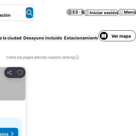
ES · $
Menú
Iniciar sesión
ación
Ver mapa
e la ciudad
Desayuno incluido
Estacionamiento
Wifi
Bañera
Apa
Cómo los pagos afectan nuestro ranking
Agregar a favoritos
Compartir
cios