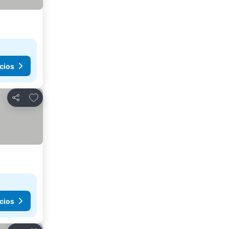
cios
Agregar a favoritos
Compartir
cios