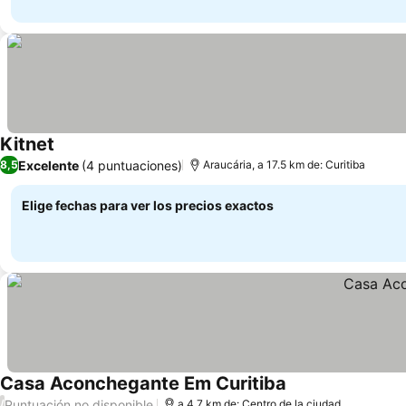
Kitnet
Excelente
(4 puntuaciones)
8,5
Araucária, a 17.5 km de: Curitiba
Elige fechas para ver los precios exactos
Casa Aconchegante Em Curitiba
Puntuación no disponible
/
a 4.7 km de: Centro de la ciudad