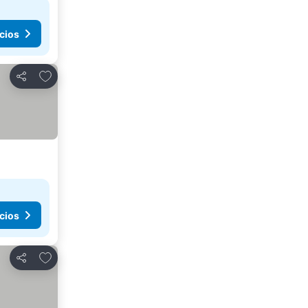
cios
Agregar a favoritos
Compartir
cios
Agregar a favoritos
Compartir