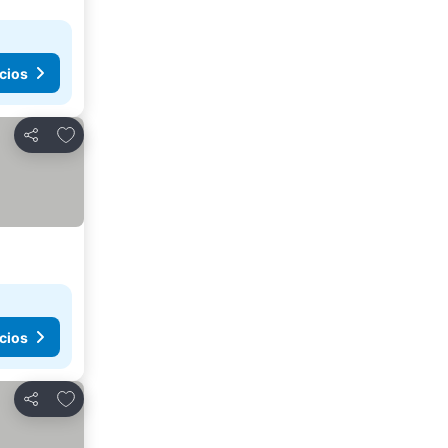
cios
Agregar a favoritos
Compartir
cios
Agregar a favoritos
Compartir