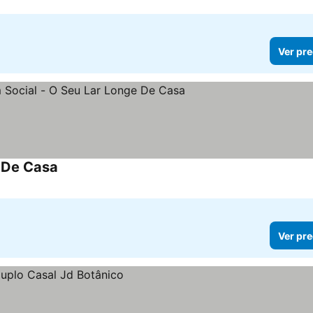
Ver pre
 De Casa
Ver pre