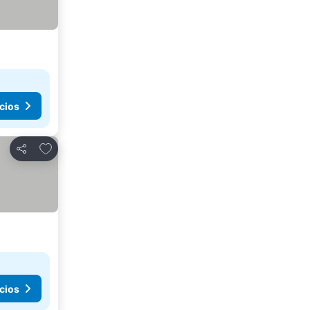
cios
Agregar a favoritos
Compartir
cios