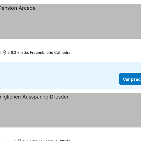
)
a 6.3 km de: Frauenkirche Cathedral
Ver prec
er precios