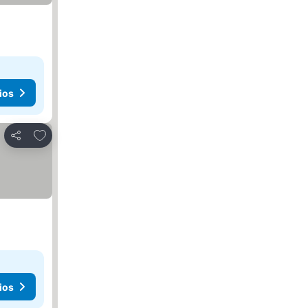
ios
Agregar a favoritos
Compartir
ios