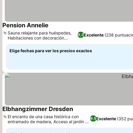
Pension Annelie
Ver precios
Sauna relajante para huéspedes,
Excelente
(238 puntuaci
9,3
Habitaciones con decoración
Ver precios
tradicional
Elige fechas para ver los precios exactos
Elbhangzimmer Dresden
Ver precios
El encanto de una casa histórica con
Excelente
(352 pu
9,5
entramado de madera, Acceso al jardín y
Ver precios
terraza exterior