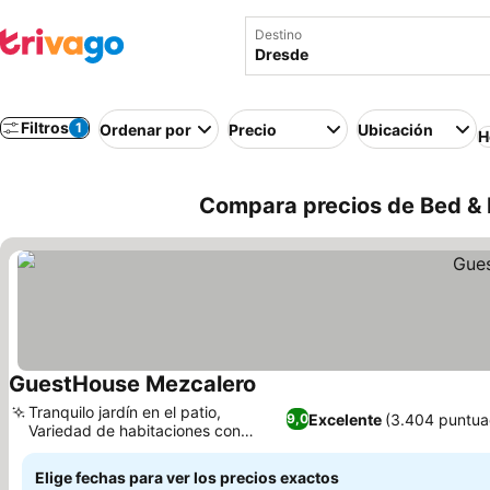
Destino
Filtros
1
Ordenar por
Precio
Ubicación
H
Compara precios de Bed & 
GuestHouse Mezcalero
Ver precios
Tranquilo jardín en el patio,
Excelente
(3.404 puntua
9,0
Variedad de habitaciones con
Ver precios
cocina americana
Elige fechas para ver los precios exactos