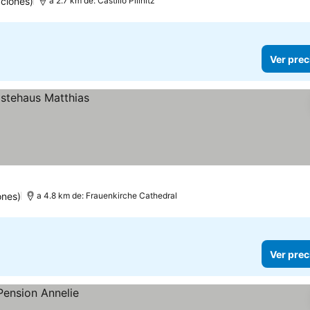
ciones)
a 2.7 km de: Castillo Pillnitz
Ver prec
ones)
a 4.8 km de: Frauenkirche Cathedral
Ver prec