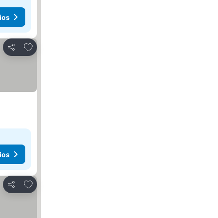
ios
Agregar a favoritos
Compartir
ios
Agregar a favoritos
Compartir