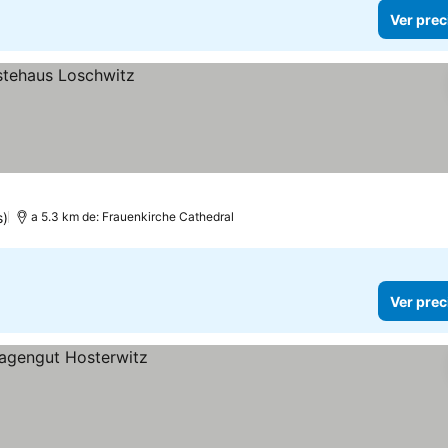
Ver prec
s)
a 5.3 km de: Frauenkirche Cathedral
Ver prec