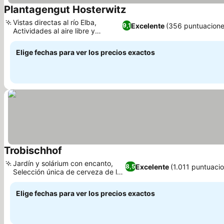
Plantagengut Hosterwitz
Ver precios
Vistas directas al río Elba,
Excelente
(356 puntuacione
9,1
Actividades al aire libre y
Ver precios
equipamiento
Elige fechas para ver los precios exactos
Trobischhof
Ver precios
Jardín y solárium con encanto,
Excelente
(1.011 puntuaci
8,5
Selección única de cerveza de la
Ver precios
casa
Elige fechas para ver los precios exactos