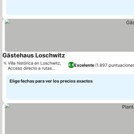
Gästehaus Loschwitz
Ver precios
Villa histórica en Loschwitz,
Excelente
(1.897 puntuacione
8,6
Acceso directo a rutas
Ver precios
naturales
Elige fechas para ver los precios exactos