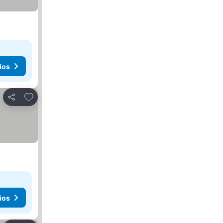
ios
Agregar a favoritos
Compartir
ios