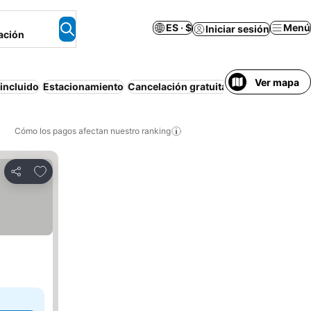
ES · $
Menú
Iniciar sesión
ación
Ver mapa
incluido
Estacionamiento
Cancelación gratuita
Piscina
Wifi
Apa
Cómo los pagos afectan nuestro ranking
Agregar a favoritos
Compartir