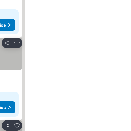
ios
Agregar a favoritos
Compartir
ios
Agregar a favoritos
Compartir