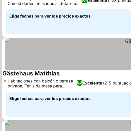
Excelente
(223 puntua
8,9
Comodidades pensadas al detalle en
Ver precios
tu habitación
Elige fechas para ver los precios exactos
Gästehaus Matthias
Ver precios
Habitaciones con balcón o terraza
Excelente
(215 puntuaci
8,8
privada, Tenis de mesa para
Ver precios
divertirte
Elige fechas para ver los precios exactos