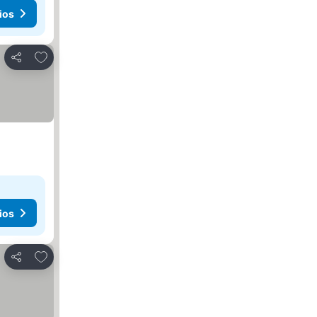
ios
Agregar a favoritos
Compartir
ios
Agregar a favoritos
Compartir