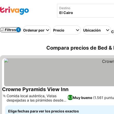
Destino
Filtros
1
Ordenar por
Precio
Ubicación
C
Compara precios de Bed & B
Crowne Pyramids View Inn
Comida local auténtica, Vistas
Muy bueno
(1.561 punt
8,3
despejadas a las pirámides desde
tu habitación
Elige fechas para ver los precios exactos