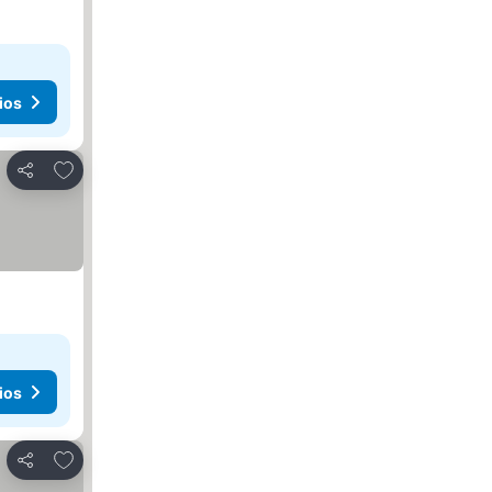
ios
Agregar a favoritos
Compartir
ios
Agregar a favoritos
Compartir