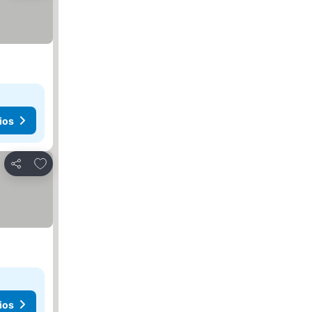
ios
Agregar a favoritos
Compartir
ios