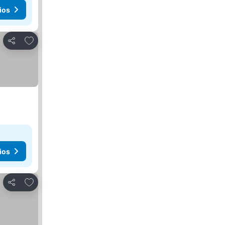
ios
Agregar a favoritos
Compartir
ios
Agregar a favoritos
Compartir