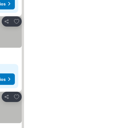
ios
Agregar a favoritos
Compartir
ios
Agregar a favoritos
Compartir