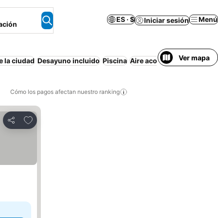
ES · $
Menú
Iniciar sesión
ación
Ver mapa
e la ciudad
Desayuno incluido
Piscina
Aire acondicionado
Wifi
Cómo los pagos afectan nuestro ranking
Agregar a favoritos
Compartir