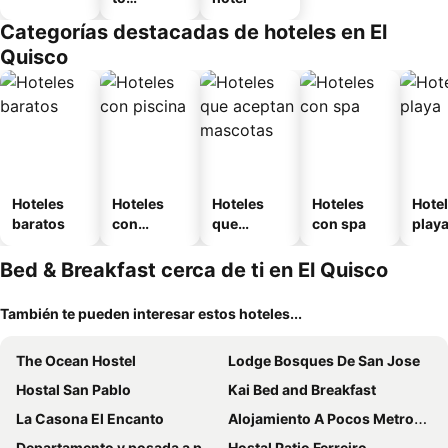
amueblad
Categorías destacadas de hoteles en El
o
Quisco
Hoteles
Hoteles
Hoteles
Hoteles
Hotel
baratos
con
que
con spa
play
piscina
aceptan
mascotas
Bed & Breakfast cerca de ti en El Quisco
También te pueden interesar estos hoteles...
The Ocean Hostel
Lodge Bosques De San Jose
Hostal San Pablo
Kai Bed and Breakfast
La Casona El Encanto
Alojamiento A Pocos Metros De La Playa
Departamento y posada a pocos metros del mar
Hostal Patio Ferreiro