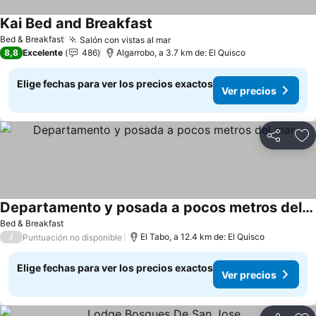
Kai Bed and Breakfast
Bed & Breakfast
Salón con vistas al mar
8,8
Excelente
486
Algarrobo, a 3.7 km de: El Quisco
Elige fechas para ver los precios exactos
Ver precios
Compartir
Ag
Departamento y posada a pocos metros del mar
Bed & Breakfast
/
El Tabo, a 12.4 km de: El Quisco
Puntuación no disponible
Elige fechas para ver los precios exactos
Ver precios