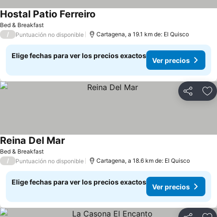
Hostal Patio Ferreiro
Bed & Breakfast
/
Cartagena, a 19.1 km de: El Quisco
Puntuación no disponible
Elige fechas para ver los precios exactos
Ver precios
Compartir
Ag
Reina Del Mar
Bed & Breakfast
/
Cartagena, a 18.6 km de: El Quisco
Puntuación no disponible
Elige fechas para ver los precios exactos
Ver precios