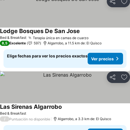
Compartir
Ag
Lodge Bosques De San Jose
Bed & Breakfast
Terapia única en camas de cuarzo
8,5
Excelente
597
Algarrobo, a 11.5 km de: El Quisco
Elige fechas para ver los precios exactos
Ver precios
Compartir
Ag
Las Sirenas Algarrobo
Bed & Breakfast
/
Algarrobo, a 3.3 km de: El Quisco
Puntuación no disponible