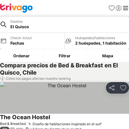
Favoritos
Iniciar 
Me
Destino
El Quisco
Check-in/out
Huéspedes/habitaciones
Fechas
2 huéspedes, 1 habitación
Ordenar
Filtrar
Mapa
Compara precios de Bed & Breakfast en El
Quisco, Chile
Cómo los pagos afectan nuestro ranking
Compartir
Ag
The Ocean Hostel
Bed & Breakfast
Diseño de habitaciones inspirado en el surf