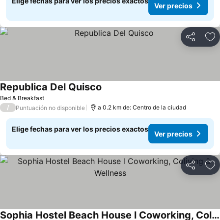
Elige fechas para ver los precios exactos
Ver precios
Compartir
Ag
Republica Del Quisco
Bed & Breakfast
/
a 0.2 km de: Centro de la ciudad
Puntuación no disponible
Elige fechas para ver los precios exactos
Ver precios
Compartir
Ag
Sophia Hostel Beach House l Coworking, Coliving & Wellness