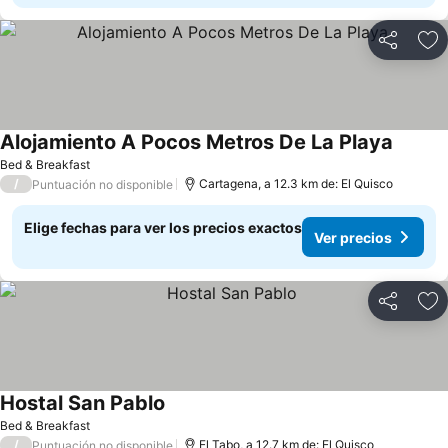
Compartir
Ag
Alojamiento A Pocos Metros De La Playa
Bed & Breakfast
/
Cartagena, a 12.3 km de: El Quisco
Puntuación no disponible
Elige fechas para ver los precios exactos
Ver precios
Compartir
Ag
Hostal San Pablo
Bed & Breakfast
/
El Tabo, a 12.7 km de: El Quisco
Puntuación no disponible