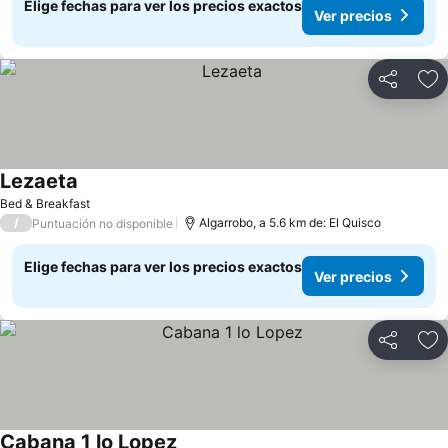
Elige fechas para ver los precios exactos
Ver precios
Compartir
Ag
Lezaeta
Bed & Breakfast
/
Algarrobo, a 5.6 km de: El Quisco
Puntuación no disponible
Elige fechas para ver los precios exactos
Ver precios
Compartir
Ag
Cabana 1 lo Lopez