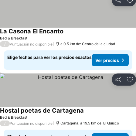
Compartir
Ag
La Casona El Encanto
Bed & Breakfast
/
a 0.5 km de: Centro de la ciudad
Puntuación no disponible
Elige fechas para ver los precios exactos
Ver precios
Compartir
Ag
Hostal poetas de Cartagena
Bed & Breakfast
/
Cartagena, a 19.5 km de: El Quisco
Puntuación no disponible