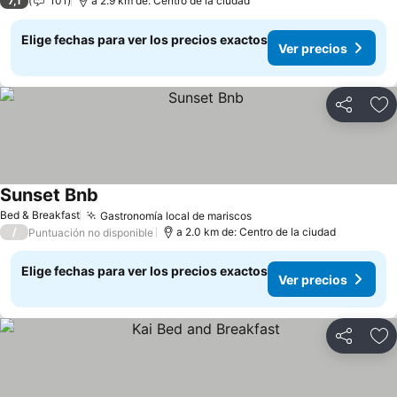
7,1
101
a 2.9 km de: Centro de la ciudad
Elige fechas para ver los precios exactos
Ver precios
Compartir
Ag
Sunset Bnb
Bed & Breakfast
Gastronomía local de mariscos
/
a 2.0 km de: Centro de la ciudad
Puntuación no disponible
Elige fechas para ver los precios exactos
Ver precios
Compartir
Ag