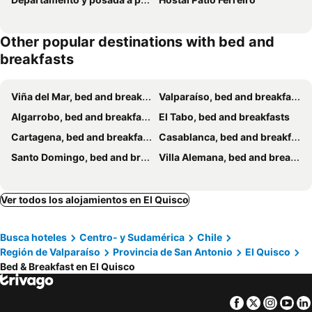
Other popular destinations with bed and
breakfasts
Viña del Mar, bed and breakfasts
Valparaíso, bed and breakfasts
Algarrobo, bed and breakfasts
El Tabo, bed and breakfasts
Cartagena, bed and breakfasts
Casablanca, bed and breakfasts
Santo Domingo, bed and breakfasts
Villa Alemana, bed and breakfasts
Ver todos los alojamientos en El Quisco
Busca hoteles
Centro- y Sudamérica
Chile
Región de Valparaíso
Provincia de San Antonio
El Quisco
Bed & Breakfast en El Quisco
Facebook
Twitter
Insta
Yo