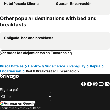
Hotel Posada Siberia
Guarani Encarnación
Other popular destinations with bed and
breakfasts
Obligado, bed and breakfasts
Ver todos los alojamientos en Encarnación
Busca hoteles
Centro- y Sudamérica
Paraguay
Itapúa
Encarnación
Bed & Breakfast en Encarnación
Facebook
Twitter
Insta
Yo
Elige tu país
Agregar en Google
Encuentra nuestros resultados