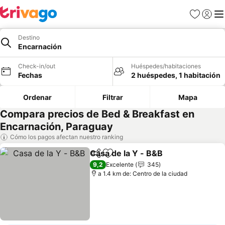
Favoritos
Iniciar 
Me
Destino
Encarnación
Check-in/out
Huéspedes/habitaciones
Fechas
2 huéspedes, 1 habitación
Ordenar
Filtrar
Mapa
Compara precios de Bed & Breakfast en
Encarnación, Paraguay
Cómo los pagos afectan nuestro ranking
Casa de la Y - B&B
Compartir
Agregar a favoritos
9,2
Excelente
345
a 1.4 km de: Centro de la ciudad