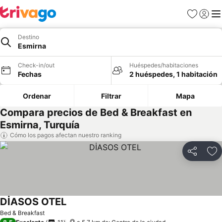
Favoritos
Iniciar 
Me
Destino
Esmirna
Check-in/out
Huéspedes/habitaciones
Fechas
2 huéspedes, 1 habitación
Ordenar
Filtrar
Mapa
Compara precios de Bed & Breakfast en
Esmirna, Turquía
Cómo los pagos afectan nuestro ranking
Compartir
Ag
DİASOS OTEL
Bed & Breakfast