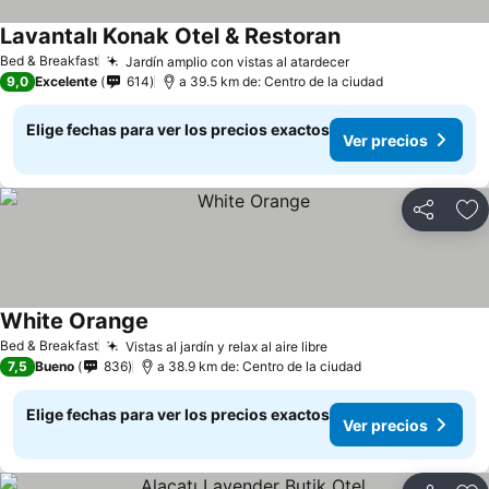
Lavantalı Konak Otel & Restoran
Bed & Breakfast
Jardín amplio con vistas al atardecer
9,0
Excelente
614
a 39.5 km de: Centro de la ciudad
Elige fechas para ver los precios exactos
Ver precios
Compartir
Ag
White Orange
Bed & Breakfast
Vistas al jardín y relax al aire libre
7,5
Bueno
836
a 38.9 km de: Centro de la ciudad
Elige fechas para ver los precios exactos
Ver precios