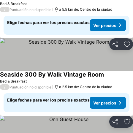
Bed & Breakfast
/
a 5.5 km de: Centro de la ciudad
Puntuación no disponible
Elige fechas para ver los precios exactos
Ver precios
Compartir
Ag
Seaside 300 By Walk Vintage Room
Bed & Breakfast
/
a 2.5 km de: Centro de la ciudad
Puntuación no disponible
Elige fechas para ver los precios exactos
Ver precios
Compartir
Ag