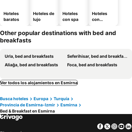
Hoteles
Hoteles de
Hoteles
Hoteles
baratos
lujo
con spa
con
estaciona
miento
Other popular destinations with bed and
breakfasts
Urla, bed and breakfasts
Seferihisar, bed and breakfasts
Aliağa, bed and breakfasts
Foca, bed and breakfasts
Ver todos los alojamientos en Esmirna
Busca hoteles
Europa
Turquía
Provincia de Esmirna-Izmir
Esmirna
Bed & Breakfast en Esmirna
Facebook
Twitter
Insta
Yo