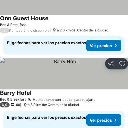
Onn Guest House
Bed & Breakfast
/
a 2.0 km de: Centro de la ciudad
Puntuación no disponible
Elige fechas para ver los precios exactos
Ver precios
Compartir
Ag
Barry Hotel
Bed & Breakfast
Habitaciones con jacuzzi para relajarte
6,9
99
a 8.9 km de: Centro de la ciudad
Elige fechas para ver los precios exactos
Ver precios