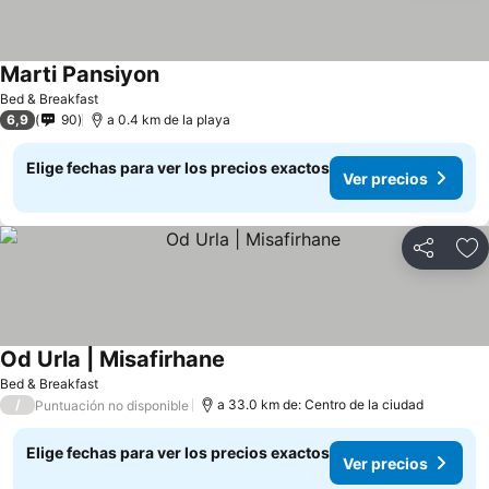
Marti Pansiyon
Bed & Breakfast
6,9
90
a 0.4 km de la playa
Elige fechas para ver los precios exactos
Ver precios
Compartir
Ag
Od Urla | Misafirhane
Bed & Breakfast
/
a 33.0 km de: Centro de la ciudad
Puntuación no disponible
Elige fechas para ver los precios exactos
Ver precios