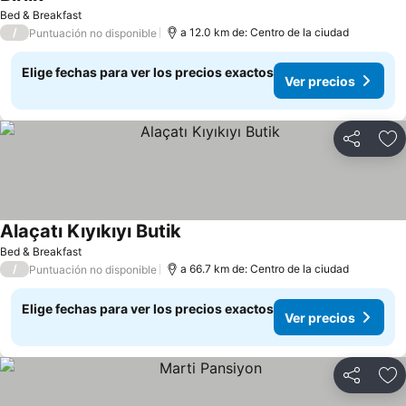
Bed & Breakfast
/
a 12.0 km de: Centro de la ciudad
Puntuación no disponible
Elige fechas para ver los precios exactos
Ver precios
Compartir
Ag
Alaçatı Kıyıkıyı Butik
Bed & Breakfast
/
a 66.7 km de: Centro de la ciudad
Puntuación no disponible
Elige fechas para ver los precios exactos
Ver precios
Compartir
Ag