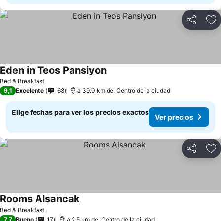
Compartir
Ag
Eden in Teos Pansiyon
Bed & Breakfast
9,1
Excelente
68
a 39.0 km de: Centro de la ciudad
Elige fechas para ver los precios exactos
Ver precios
Compartir
Ag
Rooms Alsancak
Bed & Breakfast
7,7
Bueno
17
a 2.5 km de: Centro de la ciudad