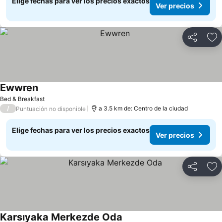
Elige fechas para ver los precios exactos
Ver precios
Compartir
Ag
Ewwren
Bed & Breakfast
/
a 3.5 km de: Centro de la ciudad
Puntuación no disponible
Elige fechas para ver los precios exactos
Ver precios
Compartir
Ag
Karsıyaka Merkezde Oda