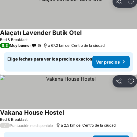
Compartir
Ag
Alaçatı Lavender Butik Otel
Bed & Breakfast
8,3
Muy bueno
6
a 67.2 km de: Centro de la ciudad
Elige fechas para ver los precios exactos
Ver precios
Compartir
Ag
Vakana House Hostel
Bed & Breakfast
/
a 2.5 km de: Centro de la ciudad
Puntuación no disponible