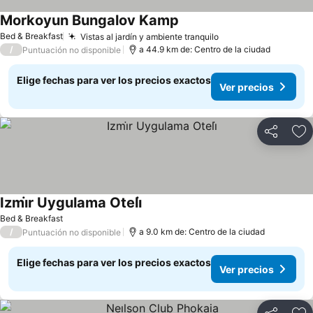
Morkoyun Bungalov Kamp
Bed & Breakfast
Vistas al jardín y ambiente tranquilo
/
a 44.9 km de: Centro de la ciudad
Puntuación no disponible
Elige fechas para ver los precios exactos
Ver precios
Compartir
Ag
Izmi̇r Uygulama Oteli̇
Bed & Breakfast
/
a 9.0 km de: Centro de la ciudad
Puntuación no disponible
Elige fechas para ver los precios exactos
Ver precios