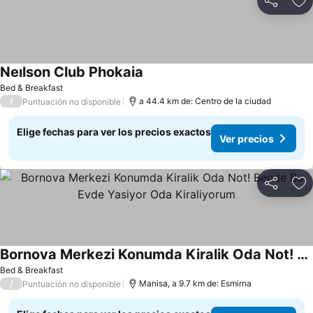
Compartir
Ag
Neılson Club Phokaia
Bed & Breakfast
/
a 44.4 km de: Centro de la ciudad
Puntuación no disponible
Elige fechas para ver los precios exactos
Ver precios
Compartir
Ag
Bornova Merkezi Konumda Kiralik Oda Not! Bende Bu Evde Yasiyor Oda Kiraliyorum
Bed & Breakfast
/
Manisa, a 9.7 km de: Esmirna
Puntuación no disponible