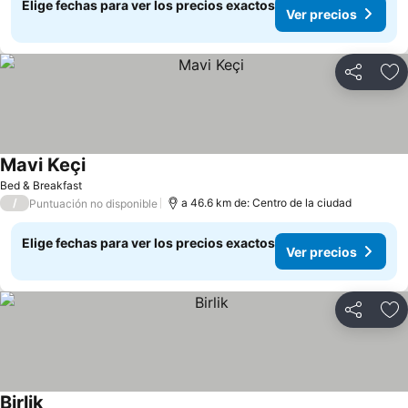
Elige fechas para ver los precios exactos
Ver precios
Compartir
Ag
Mavi Keçi
Bed & Breakfast
/
a 46.6 km de: Centro de la ciudad
Puntuación no disponible
Elige fechas para ver los precios exactos
Ver precios
Compartir
Ag
Birlik