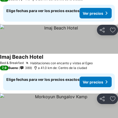
Elige fechas para ver los precios exactos
Ver precios
Compartir
Ag
Imaj Beach Hotel
Bed & Breakfast
Habitaciones con encanto y vistas al Egeo
7,9
Bueno
389
a 41.0 km de: Centro de la ciudad
Elige fechas para ver los precios exactos
Ver precios
Compartir
Ag