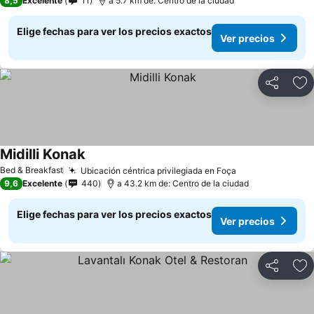
8,5
Excelente
11
a 5.7 km de: Centro de la ciudad
Elige fechas para ver los precios exactos
Ver precios
Compartir
Ag
Midilli Konak
Bed & Breakfast
Ubicación céntrica privilegiada en Foça
9,6
Excelente
440
a 43.2 km de: Centro de la ciudad
Elige fechas para ver los precios exactos
Ver precios
Compartir
Ag