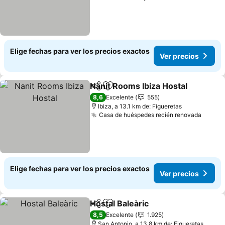
Elige fechas para ver los precios exactos
Ver precios
Nanit Rooms Ibiza Hostal
Compartir
Agregar a favoritos
8,6
Excelente
555
Ibiza, a 13.1 km de: Figueretas
Casa de huéspedes recién renovada
Elige fechas para ver los precios exactos
Ver precios
Hostal Baleàric
Compartir
Agregar a favoritos
8,5
Excelente
1.925
San Antonio, a 13.8 km de: Figueretas