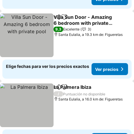
Villa Sun Door - Amazing
Compartir
Agregar a favoritos
6 bedroom with private
pool
9,3
Excelente
3
Santa Eulalia, a 19.3 km de: Figueretas
Elige fechas para ver los precios exactos
Ver precios
La Palmera Ibiza
Compartir
Agregar a favoritos
/
Puntuación no disponible
Santa Eulalia, a 16.0 km de: Figueretas