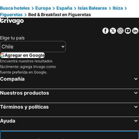
Busca hoteles
Europa
España
Islas Baleares
Ibiza
Figueretas
Bed & Breakfast en Figueretas
Facebook
Twitter
Insta
Yo
Elige tu país
Agregar en Google
Encuentra nuestros resultados
fácilmente: agrega trivago como
fuente preferida en Google.
Compañía
Nuestros productos
Términos y políticas
Ayuda