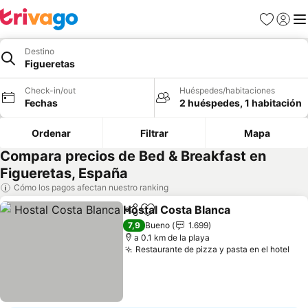
Favoritos
Iniciar 
Me
Destino
Figueretas
Check-in/out
Huéspedes/habitaciones
Fechas
2 huéspedes, 1 habitación
Ordenar
Filtrar
Mapa
Compara precios de Bed & Breakfast en
Figueretas, España
Cómo los pagos afectan nuestro ranking
Hostal Costa Blanca
Compartir
Agregar a favoritos
7,9
Bueno
1.699
a 0.1 km de la playa
Restaurante de pizza y pasta en el hotel