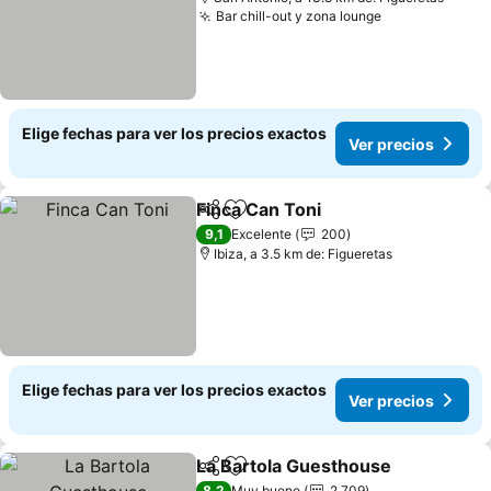
Bar chill-out y zona lounge
Elige fechas para ver los precios exactos
Ver precios
Finca Can Toni
Compartir
Agregar a favoritos
9,1
Excelente
200
Ibiza, a 3.5 km de: Figueretas
Elige fechas para ver los precios exactos
Ver precios
La Bartola Guesthouse
Compartir
Agregar a favoritos
8,2
Muy bueno
2.709