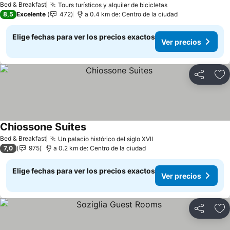
Bed & Breakfast
Tours turísticos y alquiler de bicicletas
8,5
Excelente
472
a 0.4 km de: Centro de la ciudad
Elige fechas para ver los precios exactos
Ver precios
Compartir
Ag
Chiossone Suites
Bed & Breakfast
Un palacio histórico del siglo XVII
7,0
975
a 0.2 km de: Centro de la ciudad
Elige fechas para ver los precios exactos
Ver precios
Compartir
Ag