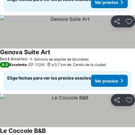
Ver precios
Compartir
Ag
Genova Suite Art
Bed & Breakfast
Servicio de alquiler de bicicletas
9,0
Excelente
1.124
a 0.7 km de: Centro de la ciudad
Elige fechas para ver los precios exactos
Ver precios
Compartir
Ag
Le Coccole B&B