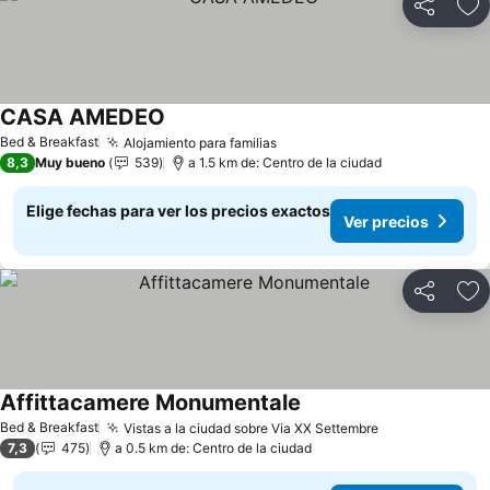
Compartir
Ag
CASA AMEDEO
Bed & Breakfast
Alojamiento para familias
8,3
Muy bueno
539
a 1.5 km de: Centro de la ciudad
Elige fechas para ver los precios exactos
Ver precios
Compartir
Ag
Affittacamere Monumentale
Bed & Breakfast
Vistas a la ciudad sobre Via XX Settembre
7,3
475
a 0.5 km de: Centro de la ciudad