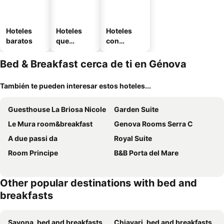
Hoteles
Hoteles
Hoteles
baratos
que
con
aceptan
estaciona
mascotas
miento
Bed & Breakfast cerca de ti en Génova
También te pueden interesar estos hoteles...
Guesthouse La Briosa Nicole
Garden Suite
Le Mura room&breakfast
Genova Rooms Serra C
A due passi da
Royal Suite
Room Principe
B&B Porta del Mare
Other popular destinations with bed and
breakfasts
Savona, bed and breakfasts
Chiavari, bed and breakfasts