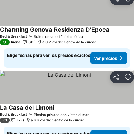
Compartir
Ag
Charming Genova Residenza D'Epoca
Bed & Breakfast
Suites en un edificio histórico
7,6
Bueno
619
a 0.2 km de: Centro de la ciudad
Elige fechas para ver los precios exactos
Ver precios
Compartir
Ag
La Casa dei Limoni
Bed & Breakfast
Piscina privada con vistas al mar
7,1
177
a 6.6 km de: Centro de la ciudad
Elige fechas para ver los precios exactos