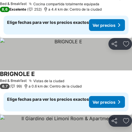
Bed & Breakfast
Cocina compartida totalmente equipada
8,6
Excelente
252
a 4.4 km de: Centro de la ciudad
Elige fechas para ver los precios exactos
Ver precios
Compartir
Ag
BRIGNOLE E
Bed & Breakfast
Vistas de la ciudad
6,7
99
a 0.6 km de: Centro de la ciudad
Elige fechas para ver los precios exactos
Ver precios
Compartir
Ag