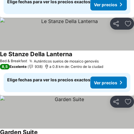
Elige fechas para ver los precios exactos
Ver precios
Compartir
Ag
Le Stanze Della Lanterna
Bed & Breakfast
Auténticos suelos de mosaico genovés
8,5
Excelente
938
a 0.8 km de: Centro de la ciudad
Elige fechas para ver los precios exactos
Ver precios
Compartir
Ag
Garden Suite