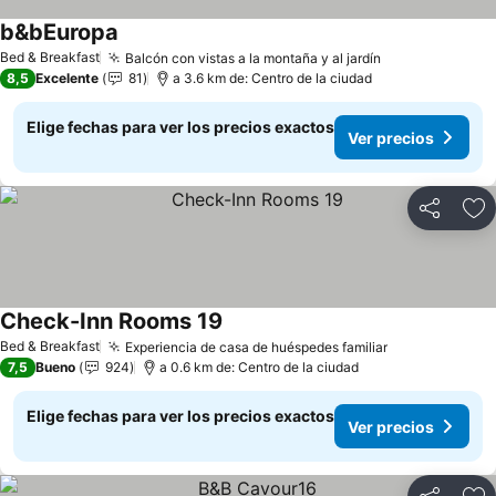
b&bEuropa
Bed & Breakfast
Balcón con vistas a la montaña y al jardín
8,5
Excelente
81
a 3.6 km de: Centro de la ciudad
Elige fechas para ver los precios exactos
Ver precios
Compartir
Ag
Check-Inn Rooms 19
Bed & Breakfast
Experiencia de casa de huéspedes familiar
7,5
Bueno
924
a 0.6 km de: Centro de la ciudad
Elige fechas para ver los precios exactos
Ver precios