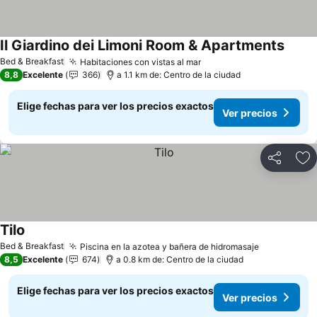
Il Giardino dei Limoni Room & Apartments
Bed & Breakfast
Habitaciones con vistas al mar
8,8
Excelente
366
a 1.1 km de: Centro de la ciudad
Elige fechas para ver los precios exactos
Ver precios
Compartir
Ag
Tilo
Bed & Breakfast
Piscina en la azotea y bañera de hidromasaje
8,5
Excelente
674
a 0.8 km de: Centro de la ciudad
Elige fechas para ver los precios exactos
Ver precios