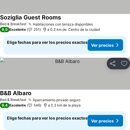
Soziglia Guest Rooms
Bed & Breakfast
Habitaciones con terraza disponibles
9,0
Excelente
251
a 0.3 km de: Centro de la ciudad
Elige fechas para ver los precios exactos
Ver precios
Compartir
Ag
B&B Albaro
Bed & Breakfast
Aparcamiento privado seguro
9,4
Excelente
546
a 0.3 km de la playa
Elige fechas para ver los precios exactos
Ver precios