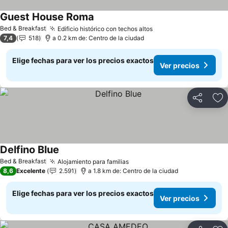
Guest House Roma
Bed & Breakfast
Edificio histórico con techos altos
7,4
518
a 0.2 km de: Centro de la ciudad
Elige fechas para ver los precios exactos
Ver precios
Compartir
Ag
Delfino Blue
Bed & Breakfast
Alojamiento para familias
8,6
Excelente
2.591
a 1.8 km de: Centro de la ciudad
Elige fechas para ver los precios exactos
Ver precios