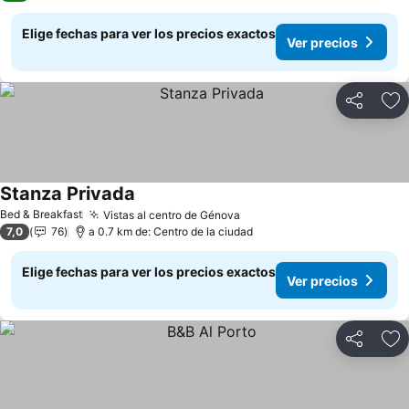
Elige fechas para ver los precios exactos
Ver precios
Compartir
Ag
Stanza Privada
Bed & Breakfast
Vistas al centro de Génova
7,0
76
a 0.7 km de: Centro de la ciudad
Elige fechas para ver los precios exactos
Ver precios
Compartir
Ag