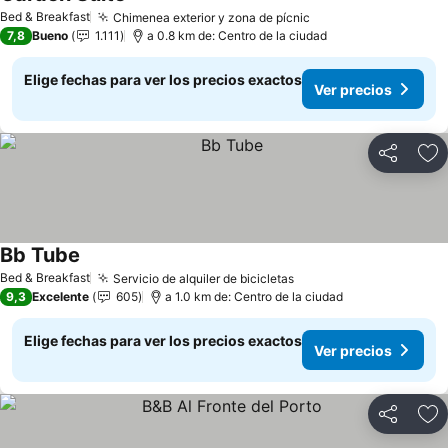
Bed & Breakfast
Chimenea exterior y zona de pícnic
7,8
Bueno
1.111
a 0.8 km de: Centro de la ciudad
Elige fechas para ver los precios exactos
Ver precios
Compartir
Ag
Bb Tube
Bed & Breakfast
Servicio de alquiler de bicicletas
9,3
Excelente
605
a 1.0 km de: Centro de la ciudad
Elige fechas para ver los precios exactos
Ver precios
Compartir
Ag