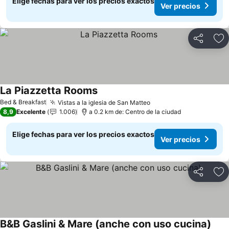
Elige fechas para ver los precios exactos
Ver precios
Compartir
Ag
La Piazzetta Rooms
Bed & Breakfast
Vistas a la iglesia de San Matteo
8,9
Excelente
1.006
a 0.2 km de: Centro de la ciudad
Elige fechas para ver los precios exactos
Ver precios
Compartir
Ag
B&B Gaslini & Mare (anche con uso cucina)