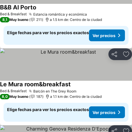
B&B Al Porto
Bed & Breakfast
Estancia romántica y económica
8,1
Muy bueno
211
a 1.5 km de: Centro de la ciudad
Elige fechas para ver los precios exactos
Ver precios
Compartir
Ag
Le Mura room&breakfast
Bed & Breakfast
Balcón en The Grey Room
8,0
Muy bueno
187
a 1.1 km de: Centro de la ciudad
Elige fechas para ver los precios exactos
Ver precios