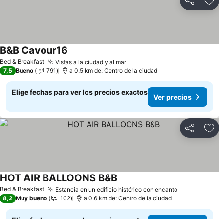
Compartir
Ag
B&B Cavour16
Bed & Breakfast
Vistas a la ciudad y al mar
7,5
Bueno
791
a 0.5 km de: Centro de la ciudad
Elige fechas para ver los precios exactos
Ver precios
Compartir
Ag
HOT AIR BALLOONS B&B
Bed & Breakfast
Estancia en un edificio histórico con encanto
8,2
Muy bueno
102
a 0.6 km de: Centro de la ciudad