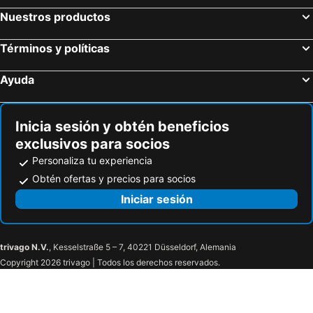
Masone, bed and breakfasts
Uscio, bed and breakfasts
Nuestros productos
Arquata Scrivia, bed and breakfasts
Serravalle Scrivia, bed and breakfasts
Términos y políticas
Carasco, bed and breakfasts
Casarza Ligure, bed and breakfasts
Pontinvrea, bed and breakfasts
Giusvalla, bed and breakfasts
Ayuda
Cogorno, bed and breakfasts
Cogoleto, bed and breakfasts
Mele, bed and breakfasts
Sant'Olcese, bed and breakfasts
Inicia sesión y obtén beneficios
exclusivos para socios
Personaliza tu experiencia
Obtén ofertas y precios para socios
Iniciar sesión
trivago N.V.
, Kesselstraße 5 – 7, 40221 Düsseldorf, Alemania
Copyright 2026 trivago | Todos los derechos reservados.