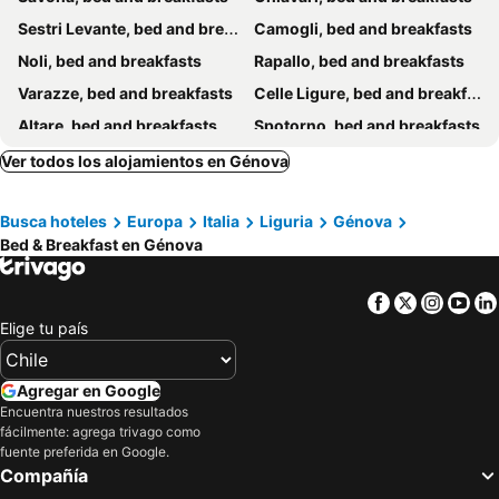
Sestri Levante, bed and breakfasts
Camogli, bed and breakfasts
Noli, bed and breakfasts
Rapallo, bed and breakfasts
Varazze, bed and breakfasts
Celle Ligure, bed and breakfasts
Altare, bed and breakfasts
Spotorno, bed and breakfasts
Ne, bed and breakfasts
Vado Ligure, bed and breakfasts
Ver todos los alojamientos en Génova
Albissola Marina, bed and breakfasts
Arenzano, bed and breakfasts
Busca hoteles
Europa
Italia
Liguria
Génova
Moneglia, bed and breakfasts
Recco, bed and breakfasts
Bed & Breakfast en Génova
Zoagli, bed and breakfasts
Albisola Superiore, bed and breakfasts
Sori, bed and breakfasts
Novi Ligure, bed and breakfasts
Facebook
Twitter
Insta
Yo
Avegno, bed and breakfasts
Santa Margherita Ligure, bed and breakfasts
Elige tu país
Lorsica, bed and breakfasts
Rocca Grimalda, bed and breakfasts
Acqui Terme, bed and breakfasts
Stella, bed and breakfasts
Agregar en Google
Encuentra nuestros resultados
Coreglia Ligure, bed and breakfasts
Pieve Ligure, bed and breakfasts
fácilmente: agrega trivago como
Maissana, bed and breakfasts
Vezzi Portio, bed and breakfasts
fuente preferida en Google.
Compañía
Castiglione Chiavarese, bed and breakfasts
Gavi, bed and breakfasts