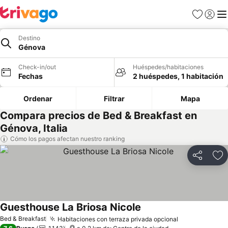
Favoritos
Iniciar 
Me
Destino
Génova
Check-in/out
Huéspedes/habitaciones
Fechas
2 huéspedes, 1 habitación
Ordenar
Filtrar
Mapa
Compara precios de Bed & Breakfast en
Génova, Italia
Cómo los pagos afectan nuestro ranking
Compartir
Ag
Guesthouse La Briosa Nicole
Bed & Breakfast
Habitaciones con terraza privada opcional