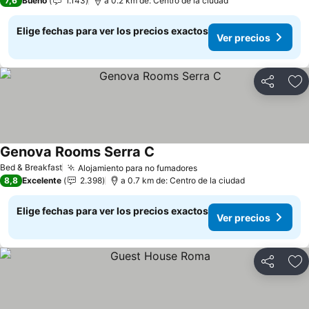
7,6
Bueno
1.143
a 0.2 km de: Centro de la ciudad
Elige fechas para ver los precios exactos
Ver precios
Compartir
Ag
Genova Rooms Serra C
Bed & Breakfast
Alojamiento para no fumadores
8,8
Excelente
2.398
a 0.7 km de: Centro de la ciudad
Elige fechas para ver los precios exactos
Ver precios
Compartir
Ag