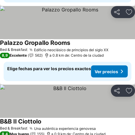
Compartir
Ag
Palazzo Gropallo Rooms
Bed & Breakfast
Edificio neoclásico de principios del siglo XX
8,9
Excelente
562
a 0.8 km de: Centro de la ciudad
Elige fechas para ver los precios exactos
Ver precios
Compartir
Ag
B&B Il Ciottolo
Bed & Breakfast
Una auténtica experiencia genovesa
8,4
Muy bueno
155
a 0.9 km de: Centro de la ciudad