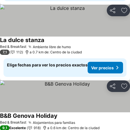
Compartir
Ag
La dulce stanza
Bed & Breakfast
Ambiente libre de humo
7,1
112
a 0.7 km de: Centro de la ciudad
Elige fechas para ver los precios exactos
Ver precios
Compartir
Ag
B&B Genova Holiday
Bed & Breakfast
Alojamientos para familias
9,1
Excelente
918
a 0.6 km de: Centro de la ciudad