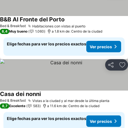
B&B Al Fronte del Porto
Bed & Breakfast
Habitaciones con vistas al puerto
8,4
Muy bueno
1.060
a 1.8 km de: Centro de la ciudad
Elige fechas para ver los precios exactos
Ver precios
Compartir
Ag
Casa dei nonni
Bed & Breakfast
Vistas a la ciudad y al mar desde la última planta
8,7
Excelente
583
a 11.6 km de: Centro de la ciudad
Elige fechas para ver los precios exactos
Ver precios