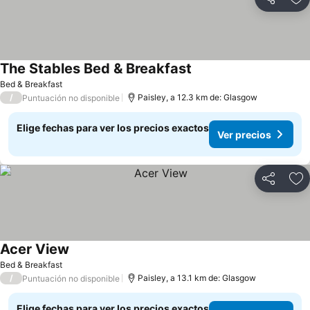
Compartir
Ag
The Stables Bed & Breakfast
Bed & Breakfast
/
Paisley, a 12.3 km de: Glasgow
Puntuación no disponible
Elige fechas para ver los precios exactos
Ver precios
Compartir
Ag
Acer View
Bed & Breakfast
/
Paisley, a 13.1 km de: Glasgow
Puntuación no disponible
Elige fechas para ver los precios exactos