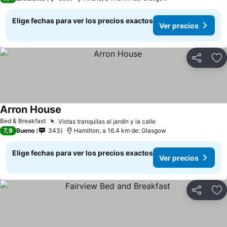
Elige fechas para ver los precios exactos
Ver precios
Compartir
Ag
Arron House
Bed & Breakfast
Vistas tranquilas al jardín y la calle
7,9
Bueno
343
Hamilton, a 16.4 km de: Glasgow
Elige fechas para ver los precios exactos
Ver precios
Compartir
Ag