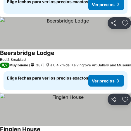
Elige fechas para ver los precios exactos
Ver precios
Compartir
Ag
Beersbridge Lodge
Bed & Breakfast
8,2
Muy bueno
387
a 0.4 km de: Kelvingrove Art Gallery and Museum
Elige fechas para ver los precios exactos
Ver precios
Compartir
Ag
Finglen House