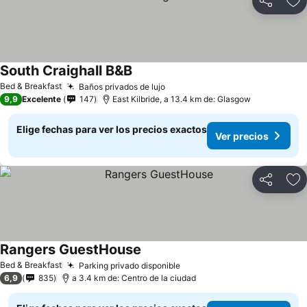
Compartir
Ag
South Craighall B&B
Bed & Breakfast
Baños privados de lujo
9,9
Excelente
147
East Kilbride, a 13.4 km de: Glasgow
Elige fechas para ver los precios exactos
Ver precios
Compartir
Ag
Rangers GuestHouse
Bed & Breakfast
Parking privado disponible
6,9
835
a 3.4 km de: Centro de la ciudad