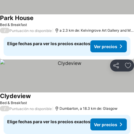
Park House
Bed & Breakfast
/
a 2.3 km de: Kelvingrove Art Gallery and Museum
Puntuación no disponible
Elige fechas para ver los precios exactos
Ver precios
Compartir
Ag
Clydeview
Bed & Breakfast
/
Dumbarton, a 18.3 km de: Glasgow
Puntuación no disponible
Elige fechas para ver los precios exactos
Ver precios