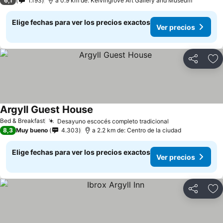
6,1
1.193
a 0.9 km de: Kelvingrove Art Gallery and Museum
Elige fechas para ver los precios exactos
Ver precios
Compartir
Ag
Argyll Guest House
Bed & Breakfast
Desayuno escocés completo tradicional
8,3
Muy bueno
4.303
a 2.2 km de: Centro de la ciudad
Elige fechas para ver los precios exactos
Ver precios
Compartir
Ag