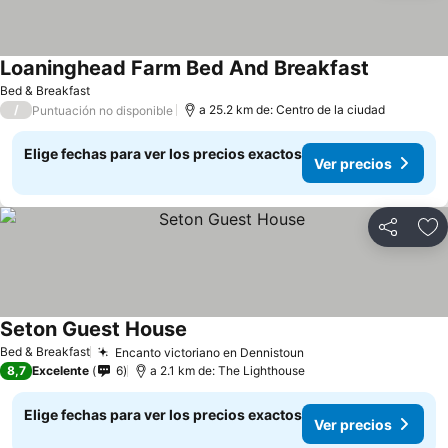
Loaninghead Farm Bed And Breakfast
Bed & Breakfast
/
a 25.2 km de: Centro de la ciudad
Puntuación no disponible
Elige fechas para ver los precios exactos
Ver precios
Compartir
Ag
Seton Guest House
Bed & Breakfast
Encanto victoriano en Dennistoun
8,7
Excelente
6
a 2.1 km de: The Lighthouse
Elige fechas para ver los precios exactos
Ver precios