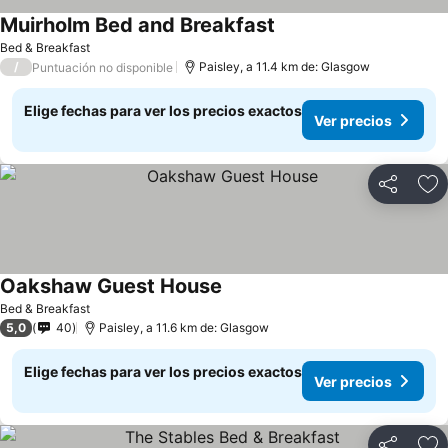
Muirholm Bed and Breakfast
Bed & Breakfast
/
Paisley, a 11.4 km de: Glasgow
Puntuación no disponible
Elige fechas para ver los precios exactos
Ver precios
Compartir
Ag
Oakshaw Guest House
Bed & Breakfast
5,0
40
Paisley, a 11.6 km de: Glasgow
Elige fechas para ver los precios exactos
Ver precios