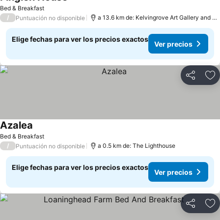
Bed & Breakfast
/
a 13.6 km de: Kelvingrove Art Gallery and Museum
Puntuación no disponible
Elige fechas para ver los precios exactos
Ver precios
Compartir
Ag
Azalea
Bed & Breakfast
/
a 0.5 km de: The Lighthouse
Puntuación no disponible
Elige fechas para ver los precios exactos
Ver precios
Compartir
Ag