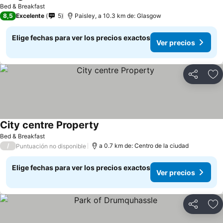
Bed & Breakfast
8,5
Excelente
5
Paisley, a 10.3 km de: Glasgow
Elige fechas para ver los precios exactos
Ver precios
Compartir
Ag
City centre Property
Bed & Breakfast
/
a 0.7 km de: Centro de la ciudad
Puntuación no disponible
Elige fechas para ver los precios exactos
Ver precios
Compartir
Ag