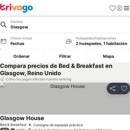
Favoritos
Iniciar 
Me
Destino
Glasgow
Check-in/out
Huéspedes/habitaciones
Fechas
2 huéspedes, 1 habitación
Ordenar
Filtrar
Mapa
Compara precios de Bed & Breakfast en
Glasgow, Reino Unido
Cómo los pagos afectan nuestro ranking
Compartir
Ag
Glasgow House
Bed & Breakfast
Consigna de equipaje práctica