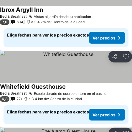
Ibrox Argyll Inn
Bed & Breakfast
Vistas al jardín desde tu habitación
7,0
604
a 3.4 km de: Centro de la ciudad
Elige fechas para ver los precios exactos
Ver precios
Compartir
Ag
Whitefield Guesthouse
Bed & Breakfast
Espejo dorado de cuerpo entero en el pasillo
6,8
27
a 3.4 km de: Centro de la ciudad
Elige fechas para ver los precios exactos
Ver precios