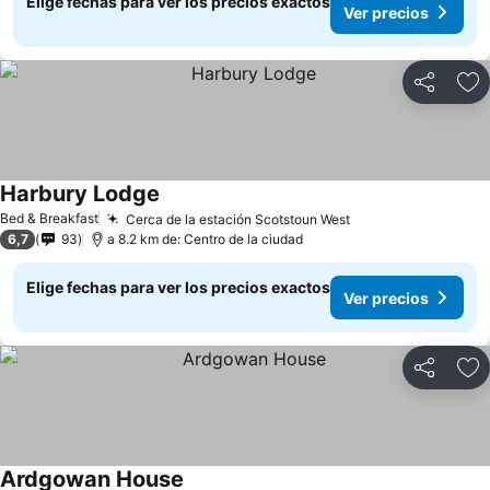
Elige fechas para ver los precios exactos
Ver precios
Compartir
Ag
Harbury Lodge
Bed & Breakfast
Cerca de la estación Scotstoun West
6,7
93
a 8.2 km de: Centro de la ciudad
Elige fechas para ver los precios exactos
Ver precios
Compartir
Ag
Ardgowan House