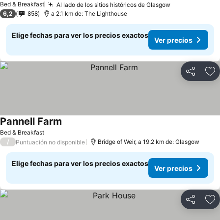
Bed & Breakfast
Al lado de los sitios históricos de Glasgow
6,2
858
a 2.1 km de: The Lighthouse
Elige fechas para ver los precios exactos
Ver precios
Compartir
Ag
Pannell Farm
Bed & Breakfast
/
Bridge of Weir, a 19.2 km de: Glasgow
Puntuación no disponible
Elige fechas para ver los precios exactos
Ver precios
Compartir
Ag