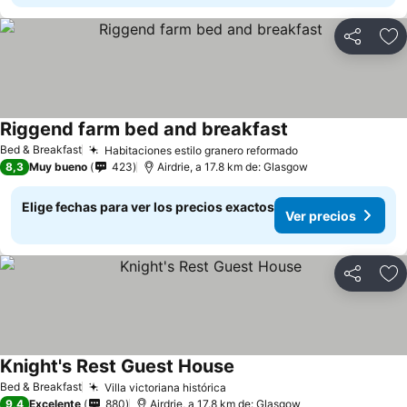
Compartir
Ag
Riggend farm bed and breakfast
Bed & Breakfast
Habitaciones estilo granero reformado
8,3
Muy bueno
423
Airdrie, a 17.8 km de: Glasgow
Elige fechas para ver los precios exactos
Ver precios
Compartir
Ag
Knight's Rest Guest House
Bed & Breakfast
Villa victoriana histórica
9,4
Excelente
880
Airdrie, a 17.8 km de: Glasgow