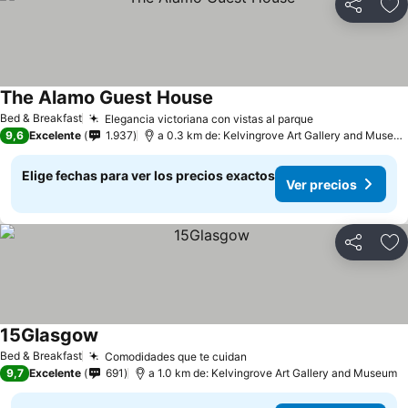
Compartir
Ag
The Alamo Guest House
Bed & Breakfast
Elegancia victoriana con vistas al parque
9,6
Excelente
1.937
a 0.3 km de: Kelvingrove Art Gallery and Museum
Elige fechas para ver los precios exactos
Ver precios
Compartir
Ag
15Glasgow
Bed & Breakfast
Comodidades que te cuidan
9,7
Excelente
691
a 1.0 km de: Kelvingrove Art Gallery and Museum