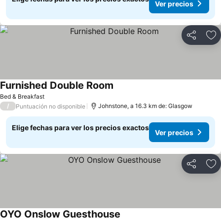
Ver precios
Compartir
Ag
Furnished Double Room
Bed & Breakfast
/
Johnstone, a 16.3 km de: Glasgow
Puntuación no disponible
Elige fechas para ver los precios exactos
Ver precios
Compartir
Ag
OYO Onslow Guesthouse