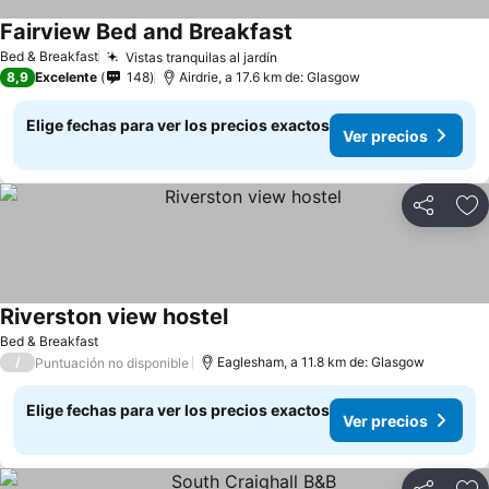
Fairview Bed and Breakfast
Bed & Breakfast
Vistas tranquilas al jardín
8,9
Excelente
148
Airdrie, a 17.6 km de: Glasgow
Elige fechas para ver los precios exactos
Ver precios
Compartir
Ag
Riverston view hostel
Bed & Breakfast
/
Eaglesham, a 11.8 km de: Glasgow
Puntuación no disponible
Elige fechas para ver los precios exactos
Ver precios