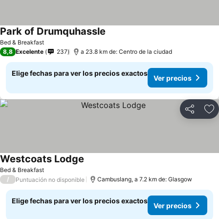
Park of Drumquhassle
Bed & Breakfast
8,8
Excelente
237
a 23.8 km de: Centro de la ciudad
Elige fechas para ver los precios exactos
Ver precios
Compartir
Ag
Westcoats Lodge
Bed & Breakfast
/
Cambuslang, a 7.2 km de: Glasgow
Puntuación no disponible
Elige fechas para ver los precios exactos
Ver precios