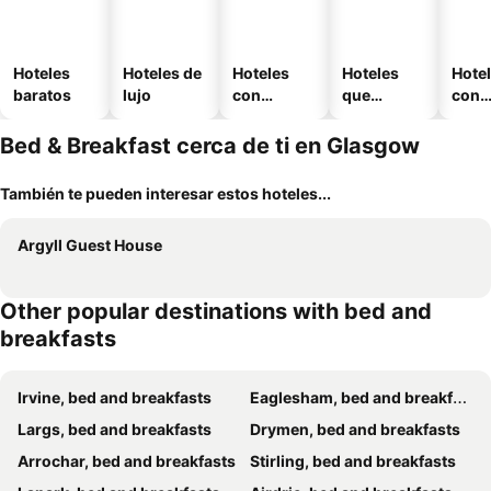
Hoteles
Hoteles de
Hoteles
Hoteles
Hote
baratos
lujo
con
que
con
piscina
aceptan
esta
mascotas
mien
Bed & Breakfast cerca de ti en Glasgow
También te pueden interesar estos hoteles...
Argyll Guest House
Other popular destinations with bed and
breakfasts
Irvine, bed and breakfasts
Eaglesham, bed and breakfasts
Largs, bed and breakfasts
Drymen, bed and breakfasts
Arrochar, bed and breakfasts
Stirling, bed and breakfasts