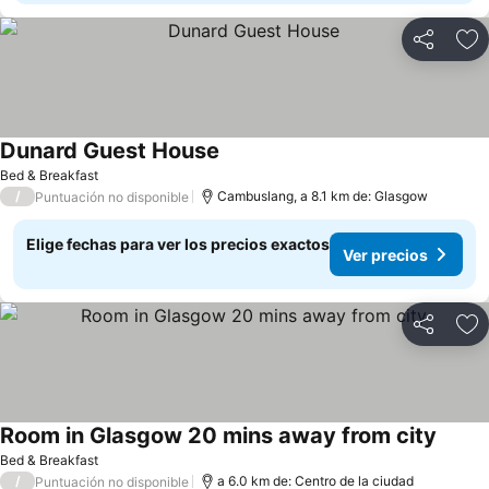
Compartir
Ag
Dunard Guest House
Bed & Breakfast
/
Cambuslang, a 8.1 km de: Glasgow
Puntuación no disponible
Elige fechas para ver los precios exactos
Ver precios
Compartir
Ag
Room in Glasgow 20 mins away from city
Bed & Breakfast
/
a 6.0 km de: Centro de la ciudad
Puntuación no disponible