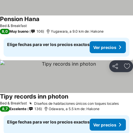
Pension Hana
Bed & Breakfast
8,0
Muy bueno
106
Yugawara, a 9.0 km de: Hakone
Elige fechas para ver los precios exactos
Ver precios
Compartir
Ag
Tipy records inn photon
Bed & Breakfast
Diseños de habitaciones únicos con toques locales
8,7
Excelente
136
Odawara, a 5.5 km de: Hakone
Elige fechas para ver los precios exactos
Ver precios