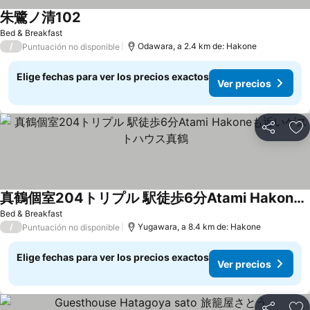
朱鷺ノ清102
Bed & Breakfast
/
Odawara, a 2.4 km de: Hakone
Puntuación no disponible
Elige fechas para ver los precios exactos
Ver precios
Compartir
Ag
真鶴個室204トリプル 駅徒歩6分Atami Hakoneも近いゲストハウス真鶴
Bed & Breakfast
/
Yugawara, a 8.4 km de: Hakone
Puntuación no disponible
Elige fechas para ver los precios exactos
Ver precios