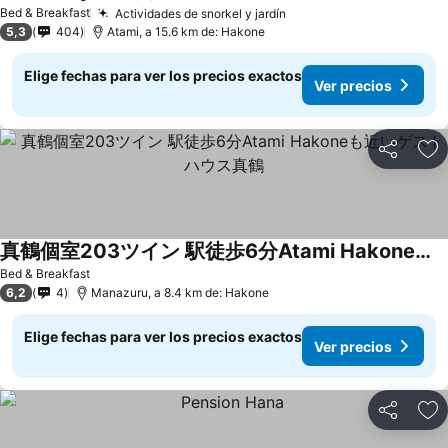
Bed & Breakfast
Actividades de snorkel y jardín
5,3
404
Atami, a 15.6 km de: Hakone
Elige fechas para ver los precios exactos
Ver precios
Compartir
Ag
真鶴個室203ツイン 駅徒歩6分Atami Hakoneも近いゲストハウス真鶴
Bed & Breakfast
6,2
4
Manazuru, a 8.4 km de: Hakone
Elige fechas para ver los precios exactos
Ver precios
Compartir
Ag