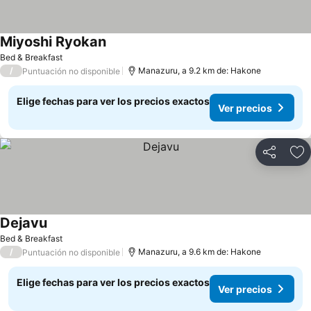
Miyoshi Ryokan
Bed & Breakfast
/
Manazuru, a 9.2 km de: Hakone
Puntuación no disponible
Elige fechas para ver los precios exactos
Ver precios
Compartir
Ag
Dejavu
Bed & Breakfast
/
Manazuru, a 9.6 km de: Hakone
Puntuación no disponible
Elige fechas para ver los precios exactos
Ver precios