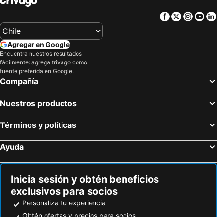
Chigasaki, bed and breakfasts
Higashiizu, bed and breakfasts
Facebook
Twitter
Insta
Yo
Yamato, bed and breakfasts
Zushi, bed and breakfasts
Nishikatsura, bed and breakfasts
Hayama, bed and breakfasts
Agregar en Google
Hadano, bed and breakfasts
Tsuru, bed and breakfasts
Encuentra nuestros resultados
fácilmente: agrega trivago como
Daisen, bed and breakfasts
Mishima, bed and breakfasts
fuente preferida en Google.
Matsuda, bed and breakfasts
Uenohara, bed and breakfasts
Compañía
Arai, bed and breakfasts
Miura, bed and breakfasts
Nuestros productos
Términos y políticas
Ayuda
Inicia sesión y obtén beneficios
exclusivos para socios
Personaliza tu experiencia
Obtén ofertas y precios para socios