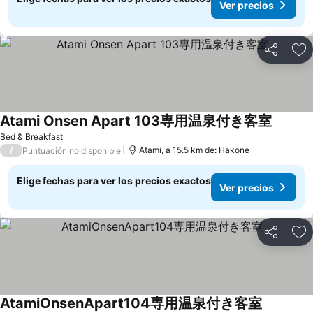
Ver precios
Compartir
Ag
Atami Onsen Apart 103専用温泉付き客室
Bed & Breakfast
/
Atami, a 15.5 km de: Hakone
Puntuación no disponible
Elige fechas para ver los precios exactos
Ver precios
Compartir
Ag
AtamiOnsenApart104専用温泉付き客室