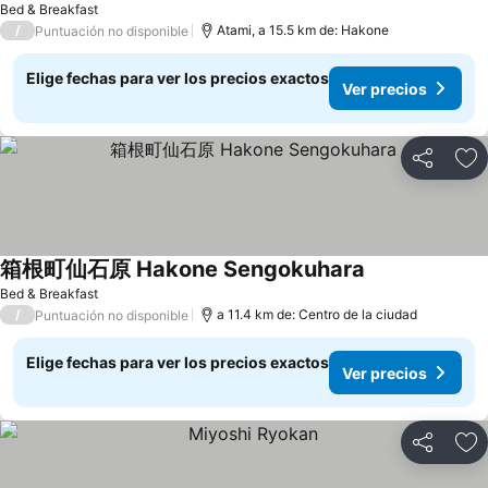
Bed & Breakfast
/
Atami, a 15.5 km de: Hakone
Puntuación no disponible
Elige fechas para ver los precios exactos
Ver precios
Compartir
Ag
箱根町仙石原 Hakone Sengokuhara
Bed & Breakfast
/
a 11.4 km de: Centro de la ciudad
Puntuación no disponible
Elige fechas para ver los precios exactos
Ver precios
Compartir
Ag