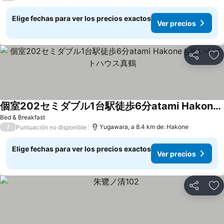
Elige fechas para ver los precios exactos
Ver precios
Compartir
Ag
個室202セミダブル1台駅徒歩6分atami Hakoneも近いゲストハウス真鶴
Bed & Breakfast
/
Yugawara, a 8.4 km de: Hakone
Puntuación no disponible
Elige fechas para ver los precios exactos
Ver precios
Compartir
Ag