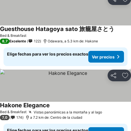
Compartir
Ag
Guesthouse Hatagoya sato 旅籠屋さとう
Bed & Breakfast
8,7
Excelente
122
Odawara, a 5.3 km de: Hakone
Elige fechas para ver los precios exactos
Ver precios
Compartir
Ag
Hakone Elegance
Bed & Breakfast
Vistas panorámicas a la montaña y al lago
7,0
174
a 7.2 km de: Centro de la ciudad
Elige fechas para ver los precios exactos