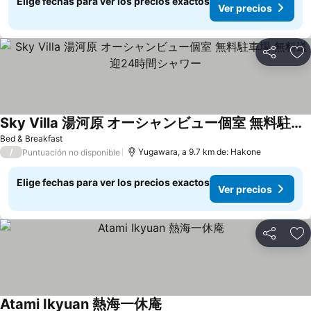
Elige fechas para ver los precios exactos
Ver precios
Compartir
Ag
Sky Villa 湯河原 オーシャンビュー個室 無料駐車場 無料送迎24時間シャワー
Bed & Breakfast
/
Yugawara, a 9.7 km de: Hakone
Puntuación no disponible
Elige fechas para ver los precios exactos
Ver precios
Compartir
Ag
Atami Ikyuan 熱海一休庵