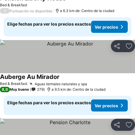
Bed & Breakfast
/
a 6.3 km de: Centro de la ciudad
Puntuación no disponible
Elige fechas para ver los precios exactos
Ver precios
Compartir
Ag
Auberge Au Mirador
Bed & Breakfast
Aguas termales naturales y spa
8,0
Muy bueno
279
a 9.5 km de: Centro de la ciudad
Elige fechas para ver los precios exactos
Ver precios
Compartir
Ag