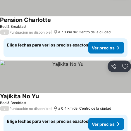
Pension Charlotte
Bed & Breakfast
/
a 7.3 km de: Centro de la ciudad
Puntuación no disponible
Elige fechas para ver los precios exactos
Ver precios
Compartir
Ag
Yajikita No Yu
Bed & Breakfast
/
a 0.4 km de: Centro de la ciudad
Puntuación no disponible
Elige fechas para ver los precios exactos
Ver precios