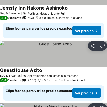
Jemsty Inn Hakone Ashinoko
Bed & Breakfast
Posibles vistas al Monte Fuji
8,8
Excelente
593
a 8.8 km de: Centro de la ciudad
Elige fechas para ver los precios exactos
Ver precios
Compartir
Ag
GuestHouse Azito
Bed & Breakfast
Apartamentos con vistas a la montaña
8,8
Excelente
4.139
a 0.6 km de: Centro de la ciudad
Elige fechas para ver los precios exactos
Ver precios