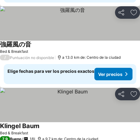
Compartir
Ag
強羅風の音
Bed & Breakfast
/
a 13.0 km de: Centro de la ciudad
Puntuación no disponible
Elige fechas para ver los precios exactos
Ver precios
Compartir
Ag
Klingel Baum
Bed & Breakfast
7,9
Bueno
18
a 9.7 km de: Centro de la ciudad