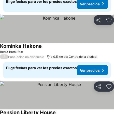
Elige fechas para ver los precios exactos
Ver precios
Compartir
Ag
Kominka Hakone
Bed & Breakfast
/
a 0.5 km de: Centro de la ciudad
Puntuación no disponible
Elige fechas para ver los precios exactos
Ver precios
Compartir
Ag
Pension Liberty House