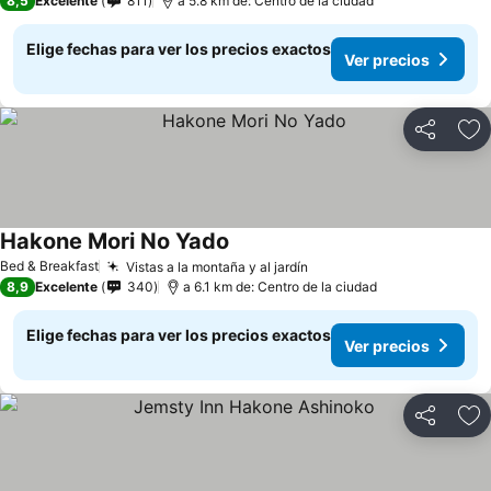
8,5
Excelente
811
a 5.8 km de: Centro de la ciudad
Elige fechas para ver los precios exactos
Ver precios
Compartir
Ag
Hakone Mori No Yado
Bed & Breakfast
Vistas a la montaña y al jardín
8,9
Excelente
340
a 6.1 km de: Centro de la ciudad
Elige fechas para ver los precios exactos
Ver precios
Compartir
Ag