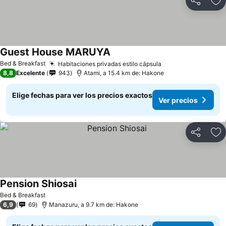
Compartir
Ag
Guest House MARUYA
Bed & Breakfast
Habitaciones privadas estilo cápsula
8,8
Excelente
943
Atami, a 15.4 km de: Hakone
Elige fechas para ver los precios exactos
Ver precios
Compartir
Ag
Pension Shiosai
Bed & Breakfast
6,9
69
Manazuru, a 9.7 km de: Hakone