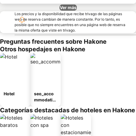
Ver más
Los precios y la disponibilidad que recibe trivago de las páginas
web de reserva cambian de manera constante. Por lo tanto, es
posible que no siempre encuentres en una página web de reserva
la misma oferta que viste en trivago.
Preguntas frecuentes sobre Hakone
Otros hospedajes en Hakone
Hotel
seo_acco
mmodatio
n_type_car
Categorías destacadas de hoteles en Hakone
ousel_ryo
kan