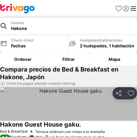
Favoritos
Iniciar 
Me
Destino
Hakone
Check-in/out
Huéspedes/habitaciones
Fechas
2 huéspedes, 1 habitación
Ordenar
Filtrar
Mapa
Compara precios de Bed & Breakfast en
Hakone, Japón
Cómo los pagos afectan nuestro ranking
Compartir
Ag
Hakone Guest House gaku.
Bed & Breakfast
Terraza solárium con vistas a la montaña