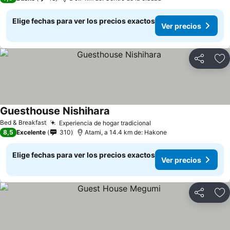
Elige fechas para ver los precios exactos
Ver precios
Compartir
Ag
Guesthouse Nishihara
Bed & Breakfast
Experiencia de hogar tradicional
8,5
Excelente
310
Atami, a 14.4 km de: Hakone
Elige fechas para ver los precios exactos
Ver precios
Compartir
Ag