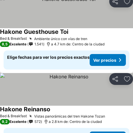
Compartir
Ag
Hakone Guesthouse Toi
Bed & Breakfast
Ambiente único con vías de tren
8,5
Excelente
1.541
a 4.7 km de: Centro de la ciudad
Elige fechas para ver los precios exactos
Ver precios
Compartir
Ag
Hakone Reinanso
Bed & Breakfast
Vistas panorámicas del tren Hakone Tozan
9,2
Excelente
572
a 2.8 km de: Centro de la ciudad