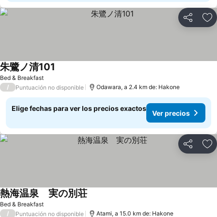
Compartir
Ag
朱鷺ノ清101
Bed & Breakfast
/
Odawara, a 2.4 km de: Hakone
Puntuación no disponible
Elige fechas para ver los precios exactos
Ver precios
Compartir
Ag
熱海温泉 実の別荘
Bed & Breakfast
/
Atami, a 15.0 km de: Hakone
Puntuación no disponible