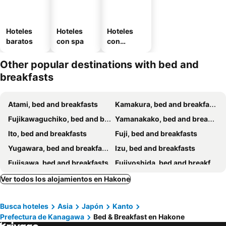
Hoteles
Hoteles
Hoteles
baratos
con spa
con
estaciona
miento
Other popular destinations with bed and
breakfasts
Atami, bed and breakfasts
Kamakura, bed and breakfasts
Fujikawaguchiko, bed and breakfasts
Yamanakako, bed and breakfasts
Ito, bed and breakfasts
Fuji, bed and breakfasts
Yugawara, bed and breakfasts
Izu, bed and breakfasts
Fujisawa, bed and breakfasts
Fujiyoshida, bed and breakfasts
Numazu, bed and breakfasts
Oshino, bed and breakfasts
Ver todos los alojamientos en Hakone
Fujinomiya, bed and breakfasts
Narusawa, bed and breakfasts
Busca hoteles
Asia
Japón
Kanto
Manazuru, bed and breakfasts
Sagamihara, bed and breakfasts
Prefectura de Kanagawa
Bed & Breakfast en Hakone
Gotenba, bed and breakfasts
Odawara, bed and breakfasts