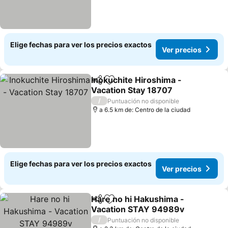
Elige fechas para ver los precios exactos
Ver precios
Inokuchite Hiroshima -
Compartir
Agregar a favoritos
Vacation Stay 18707
Ver precios
/
Puntuación no disponible
a 6.5 km de: Centro de la ciudad
Elige fechas para ver los precios exactos
Ver precios
Hare no hi Hakushima -
Compartir
Agregar a favoritos
Vacation STAY 94989v
Ver precios
/
Puntuación no disponible