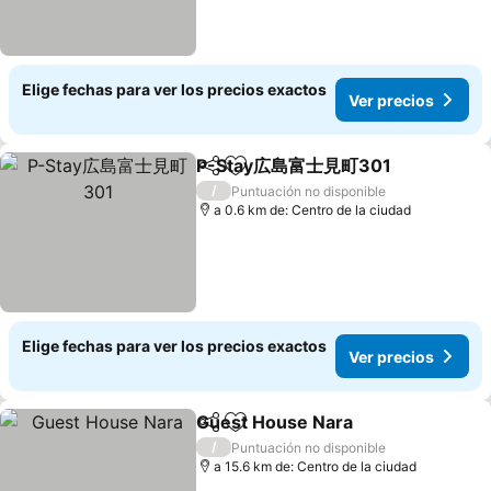
Elige fechas para ver los precios exactos
Ver precios
P-Stay広島富士見町301
Compartir
Agregar a favoritos
Ver
/
Puntuación no disponible
a 0.6 km de: Centro de la ciudad
Elige fechas para ver los precios exactos
Ver precios
Guest House Nara
Compartir
Agregar a favoritos
Ver prec
/
Puntuación no disponible
a 15.6 km de: Centro de la ciudad