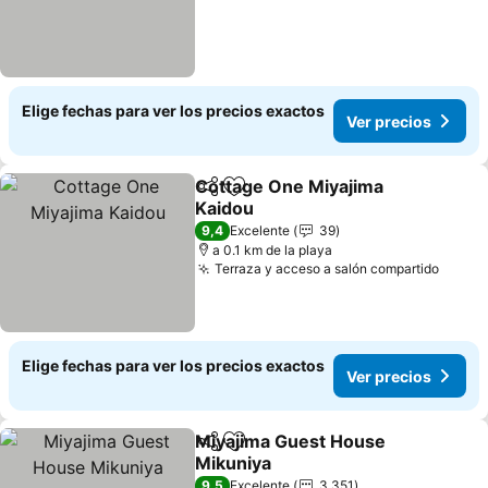
Elige fechas para ver los precios exactos
Ver precios
Cottage One Miyajima
Compartir
Agregar a favoritos
Kaidou
Ver precios
9,4
Excelente
39
a 0.1 km de la playa
Terraza y acceso a salón compartido
Ver p
Elige fechas para ver los precios exactos
Ver precios
Miyajima Guest House
Compartir
Agregar a favoritos
Mikuniya
Ver precios
9,5
Excelente
3.351