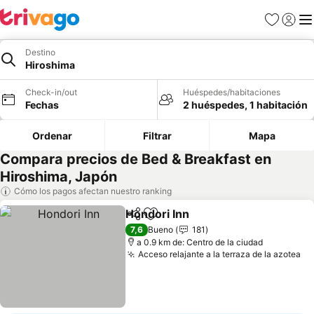
Favoritos
Iniciar 
Me
Destino
Hiroshima
Check-in/out
Huéspedes/habitaciones
Fechas
2 huéspedes, 1 habitación
Ordenar
Filtrar
Mapa
Compara precios de Bed & Breakfast en
Hiroshima, Japón
Cómo los pagos afectan nuestro ranking
Hondori Inn
Compartir
Agregar a favoritos
Ver precios
7,6
Bueno
181
a 0.9 km de: Centro de la ciudad
Acceso relajante a la terraza de la azotea
Ve