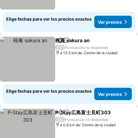
Elige fechas para ver los precios exactos
Ver precios
桜庵 sakura an
Compartir
Agregar a favoritos
Ver precios
/
Puntuación no disponible
a 13.5 km de: Centro de la ciudad
Elige fechas para ver los precios exactos
Ver precios
P-Stay広島富士見町303
Compartir
Agregar a favoritos
Ver
/
Puntuación no disponible
a 0.6 km de: Centro de la ciudad