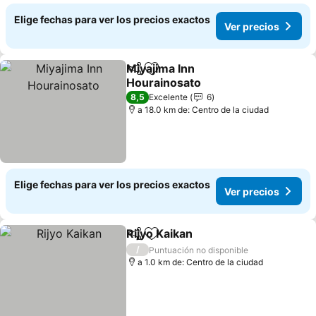
Elige fechas para ver los precios exactos
Ver precios
Miyajima Inn
Compartir
Agregar a favoritos
Hourainosato
Ver precios
8,5
Excelente
6
a 18.0 km de: Centro de la ciudad
Elige fechas para ver los precios exactos
Ver precios
Rijyo Kaikan
Compartir
Agregar a favoritos
Ver precios
/
Puntuación no disponible
a 1.0 km de: Centro de la ciudad