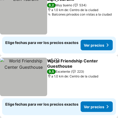
Compartir
Agregar a favoritos
Ver precios
8,2
Muy bueno
534
a 1.0 km de: Centro de la ciudad
Balcones privados con vistas a la ciudad
Ver
Elige fechas para ver los precios exactos
Ver precios
World Friendship Center
Compartir
Agregar a favoritos
Guesthouse
Ver precios
9,5
Excelente
223
a 1.0 km de: Centro de la ciudad
Elige fechas para ver los precios exactos
Ver precios