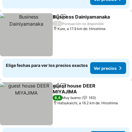
Business Dainiyamanaka
Compartir
Agregar a favoritos
V
/
Puntuación no disponible
Kure, a 17.9 km de: Hiroshima
Elige fechas para ver los precios exactos
Ver precios
guest house DEER
Compartir
Agregar a favoritos
MIYAJIMA
Ver precios
8,4
Muy bueno
163
Hatsukaichi, a 16.2 km de: Hiroshima