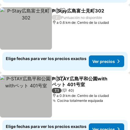
P-Stay広島富士見町302
Compartir
Agregar a favoritos
Ver
/
Puntuación no disponible
a 0.6 km de: Centro de la ciudad
Elige fechas para ver los precios exactos
Ver precios
P-STAY広島平和公園with
Compartir
Agregar a favoritos
ペット 401号室
Ver precios
7,1
40
a 0.9 km de: Centro de la ciudad
Cocina totalmente equipada
Ver precios
Elige fechas para ver los precios exactos
Ver precios