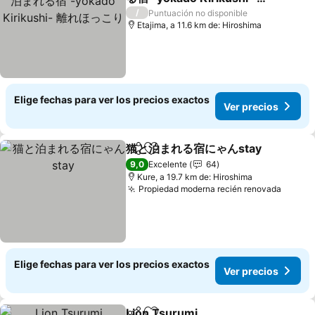
れほっこり
Ver precios
/
Puntuación no disponible
Etajima, a 11.6 km de: Hiroshima
Elige fechas para ver los precios exactos
Ver precios
猫と泊まれる宿にゃんstay
Compartir
Agregar a favoritos
V
9,0
Excelente
64
Kure, a 19.7 km de: Hiroshima
Propiedad moderna recién renovada
Ver pr
Elige fechas para ver los precios exactos
Ver precios
Lion Tsurumi