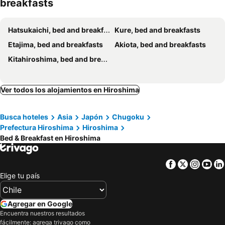
breakfasts
Hatsukaichi, bed and breakfasts
Kure, bed and breakfasts
Etajima, bed and breakfasts
Akiota, bed and breakfasts
Kitahiroshima, bed and breakfasts
Ver todos los alojamientos en Hiroshima
Busca hoteles
Asia
Japón
Chugoku
Prefectura Hiroshima
Hiroshima
Bed & Breakfast en Hiroshima
Facebook
Twitter
Insta
Yo
Elige tu país
Agregar en Google
Encuentra nuestros resultados
fácilmente: agrega trivago como