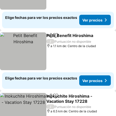
Elige fechas para ver los precios exactos
Ver precios
Petit Benefit Hiroshima
Compartir
Agregar a favoritos
Ver
/
Puntuación no disponible
a 1.1 km de: Centro de la ciudad
Elige fechas para ver los precios exactos
Ver precios
Inokuchite Hiroshima -
Compartir
Agregar a favoritos
Vacation Stay 17228
Ver precios
/
Puntuación no disponible
a 6.5 km de: Centro de la ciudad