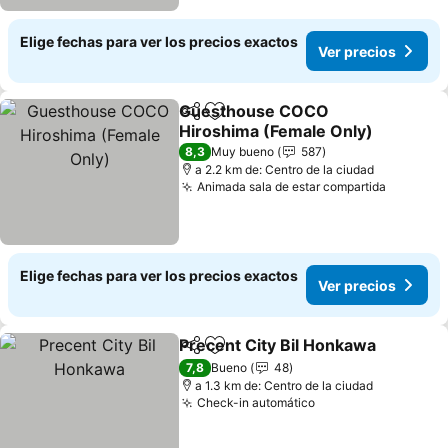
Elige fechas para ver los precios exactos
Ver precios
Guesthouse COCO
Compartir
Agregar a favoritos
Hiroshima (Female Only)
Ver precios
8,3
Muy bueno
587
a 2.2 km de: Centro de la ciudad
Animada sala de estar compartida
Ver prec
Elige fechas para ver los precios exactos
Ver precios
Precent City Bil Honkawa
Compartir
Agregar a favoritos
V
7,8
Bueno
48
a 1.3 km de: Centro de la ciudad
Check-in automático
Ver precios