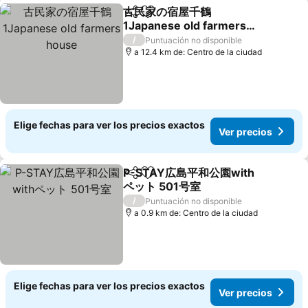
古民家の宿屋千鶴
Compartir
Agregar a favoritos
1Japanese old farmers
house
Ver precios
/
Puntuación no disponible
a 12.4 km de: Centro de la ciudad
Elige fechas para ver los precios exactos
Ver precios
P-STAY広島平和公園with
Compartir
Agregar a favoritos
ペット 501号室
Ver precios
/
Puntuación no disponible
a 0.9 km de: Centro de la ciudad
Elige fechas para ver los precios exactos
Ver precios