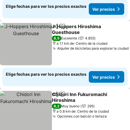
Elige fechas para ver los precios exactos
Ver precios
J-Hoppers Hiroshima
Compartir
Agregar a favoritos
Guesthouse
Ver precios
8,5
Excelente
4.855
a 1.1 km de: Centro de la ciudad
Alquiler de bicicletas para explorar la ciudad
Elige fechas para ver los precios exactos
Ver precios
Chidori Inn Fukuromachi
Compartir
Agregar a favoritos
Hiroshima
Ver precios
8,2
Muy bueno
295
a 0.8 km de: Centro de la ciudad
Opciones con balcón o terraza
Ver precio