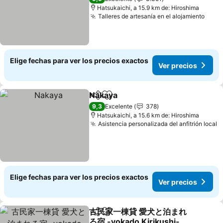
Hatsukaichi, a 15.9 km de: Hiroshima
Talleres de artesanía en el alojamiento
Ver 
Elige fechas para ver los precios exactos
Ver precios
Nakaya
Compartir
Agregar a favoritos
Ver precios
9,3
Excelente
378
Hatsukaichi, a 15.6 km de: Hiroshima
Asistencia personalizada del anfitrión local
V
Elige fechas para ver los precios exactos
Ver precios
古民家一棟貸 愛犬と泊まれ
Compartir
Agregar a favoritos
る宿 -yokado Kirikushi- 離