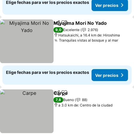
Elige fechas para ver los precios exactos
Ver precios
Miyajima Mori No Yado
Compartir
Agregar a favoritos
Ver
9,0
Excelente
2.976
Hatsukaichi, a 16.4 km de: Hiroshima
Tranquilas vistas al bosque y al mar
Ver pr
Elige fechas para ver los precios exactos
Ver precios
Carpe
Compartir
Agregar a favoritos
Ver precios
7,8
Bueno
88
a 3.0 km de: Centro de la ciudad