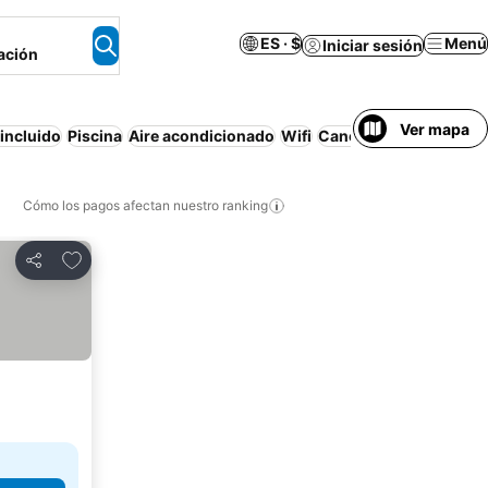
ES · $
Menú
Iniciar sesión
ación
Ver mapa
incluido
Piscina
Aire acondicionado
Wifi
Cancelación gratuita
Cómo los pagos afectan nuestro ranking
Agregar a favoritos
Compartir