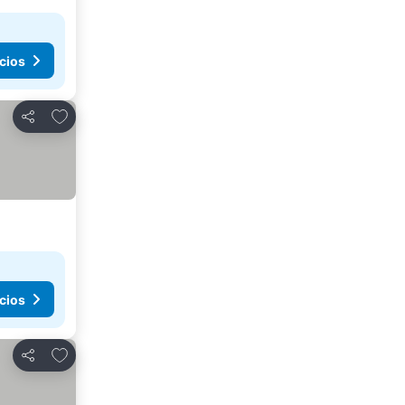
cios
Agregar a favoritos
Compartir
cios
Agregar a favoritos
Compartir