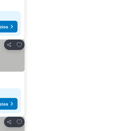
cios
Agregar a favoritos
Compartir
cios
Agregar a favoritos
Compartir