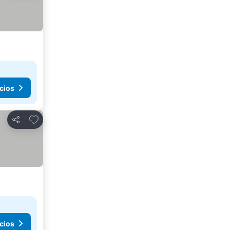
cios
Agregar a favoritos
Compartir
cios