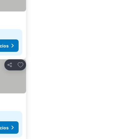
cios
Agregar a favoritos
Compartir
cios