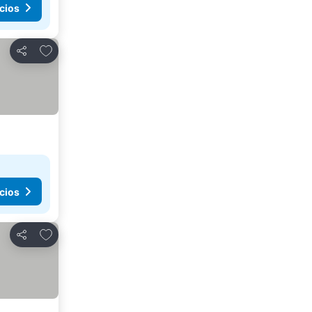
cios
Agregar a favoritos
Compartir
cios
Agregar a favoritos
Compartir