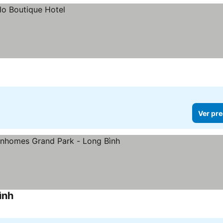
Ver pre
ình