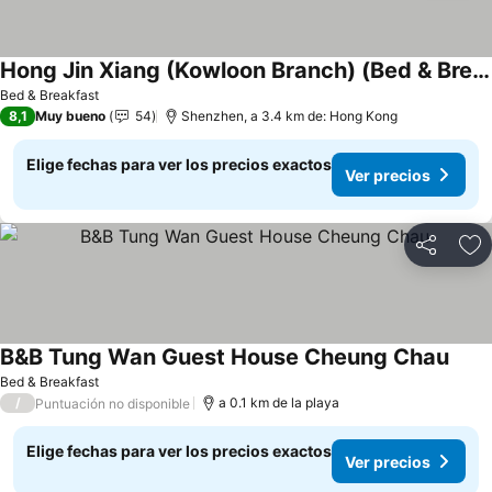
Hong Jin Xiang (Kowloon Branch) (Bed & Breakfast)
Ver precios
Bed & Breakfast
8,1
Muy bueno
54
Shenzhen, a 3.4 km de: Hong Kong
Elige fechas para ver los precios exactos
Ver precios
Compartir
Ag
B&B Tung Wan Guest House Cheung Chau
Ver p
Bed & Breakfast
/
a 0.1 km de la playa
Puntuación no disponible
Elige fechas para ver los precios exactos
Ver precios