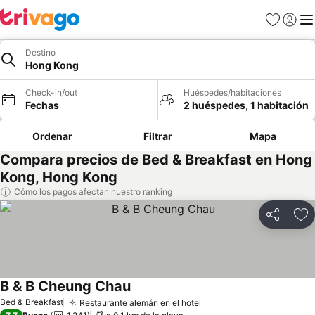
Favoritos
Iniciar 
Me
Destino
Hong Kong
Check-in/out
Huéspedes/habitaciones
Fechas
2 huéspedes, 1 habitación
Ordenar
Filtrar
Mapa
Compara precios de Bed & Breakfast en Hong
Kong, Hong Kong
Cómo los pagos afectan nuestro ranking
Compartir
Ag
B & B Cheung Chau
Ver precios
Bed & Breakfast
Restaurante alemán en el hotel
Ver precios