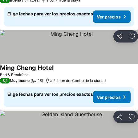
7,7
Bueno
1.241
a 0.1 km de la playa
Elige fechas para ver los precios exactos
Ver precios
Compartir
Ag
Ming Cheng Hotel
Ver precios
Bed & Breakfast
8,1
Muy bueno
18
a 2.4 km de: Centro de la ciudad
Elige fechas para ver los precios exactos
Ver precios
Compartir
Ag