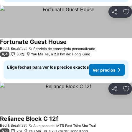
Compartir
Ag
Fortunate Guest House
Ver precios
Bed & Breakfast
Servicio de conserjería personalizado
Ver precios
6,4
832
Yau Ma Tei, a 2.0 km de: Hong Kong
Elige fechas para ver los precios exactos
Ver precios
Compartir
Ag
Reliance Block C 12f
Ver precios
Bed & Breakfast
A un paso del MTR East Tsim Sha Tsui
Ver precios
5,9
26
Yau Ma Tei, a 2.0 km de: Hong Kong