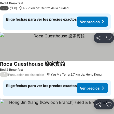
Ver precios
Bed & Breakfast
3,8
8
a 2.7 km de: Centro de la ciudad
Elige fechas para ver los precios exactos
Ver precios
Compartir
Ag
Roca Guesthouse 樂家賓館
Ver precios
Bed & Breakfast
/
Yau Ma Tei, a 2.7 km de: Hong Kong
Puntuación no disponible
Elige fechas para ver los precios exactos
Ver precios
Compartir
Ag