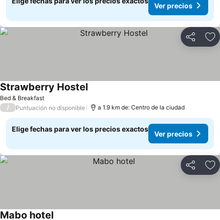
Elige fechas para ver los precios exactos
Ver precios
Compartir
Ag
Strawberry Hostel
Ver precios
Bed & Breakfast
/
a 1.9 km de: Centro de la ciudad
Puntuación no disponible
Elige fechas para ver los precios exactos
Ver precios
Compartir
Ag
Mabo hotel