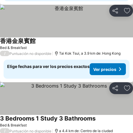
Compartir
Ag
香港金泉賓館
Ver precios
Bed & Breakfast
/
Tai Kok Tsui, a 3.9 km de: Hong Kong
Puntuación no disponible
Elige fechas para ver los precios exactos
Ver precios
Compartir
Ag
3 Bedrooms 1 Study 3 Bathrooms
Ver precios
Bed & Breakfast
/
a 4.4 km de: Centro de la ciudad
Puntuación no disponible