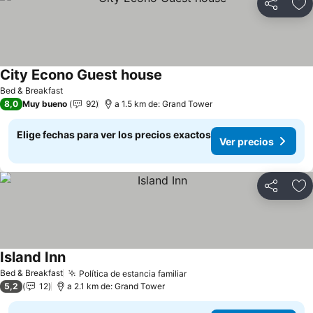
Compartir
Ag
City Econo Guest house
Ver precios
Bed & Breakfast
8,0
Muy bueno
92
a 1.5 km de: Grand Tower
Elige fechas para ver los precios exactos
Ver precios
Compartir
Ag
Island Inn
Ver precios
Bed & Breakfast
Política de estancia familiar
Ver precios
5,2
12
a 2.1 km de: Grand Tower