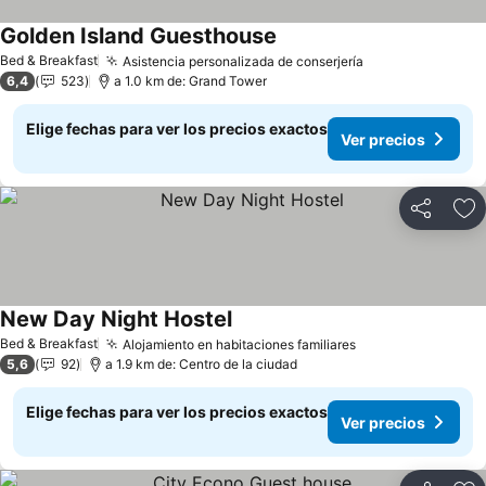
Golden Island Guesthouse
Ver precios
Bed & Breakfast
Asistencia personalizada de conserjería
Ver precios
6,4
523
a 1.0 km de: Grand Tower
Elige fechas para ver los precios exactos
Ver precios
Compartir
Ag
New Day Night Hostel
Ver precios
Bed & Breakfast
Alojamiento en habitaciones familiares
Ver precios
5,6
92
a 1.9 km de: Centro de la ciudad
Elige fechas para ver los precios exactos
Ver precios