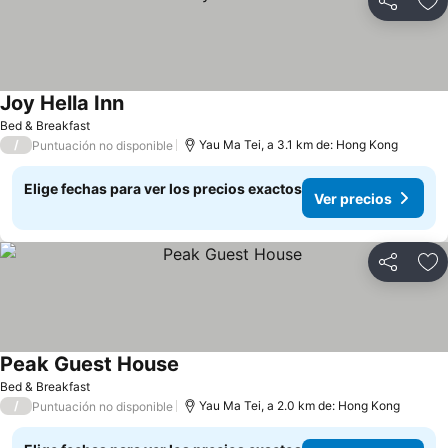
Compartir
Ag
Joy Hella Inn
Ver precios
Bed & Breakfast
/
Yau Ma Tei, a 3.1 km de: Hong Kong
Puntuación no disponible
Elige fechas para ver los precios exactos
Ver precios
Compartir
Ag
Peak Guest House
Ver precios
Bed & Breakfast
/
Yau Ma Tei, a 2.0 km de: Hong Kong
Puntuación no disponible