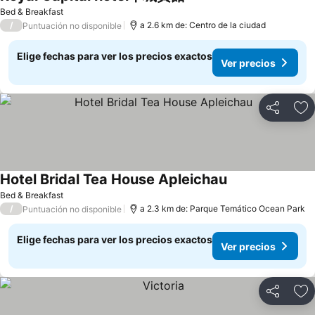
Ver precios
Bed & Breakfast
/
a 2.6 km de: Centro de la ciudad
Puntuación no disponible
Elige fechas para ver los precios exactos
Ver precios
Compartir
Ag
Hotel Bridal Tea House Apleichau
Ver precios
Bed & Breakfast
/
a 2.3 km de: Parque Temático Ocean Park
Puntuación no disponible
Elige fechas para ver los precios exactos
Ver precios
Compartir
Ag