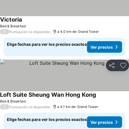
Victoria
Ver precios
Bed & Breakfast
/
a 4.0 km de: Grand Tower
Puntuación no disponible
Elige fechas para ver los precios exactos
Ver precios
Compartir
Ag
Loft Suite Sheung Wan Hong Kong
Ver precios
Bed & Breakfast
/
a 4.1 km de: Grand Tower
Puntuación no disponible
Elige fechas para ver los precios exactos
Ver precios