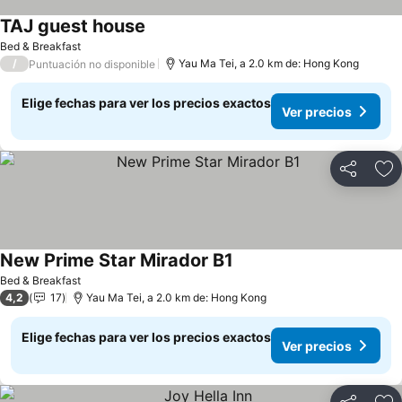
TAJ guest house
Ver precios
Bed & Breakfast
/
Yau Ma Tei, a 2.0 km de: Hong Kong
Puntuación no disponible
Elige fechas para ver los precios exactos
Ver precios
Compartir
Ag
New Prime Star Mirador B1
Ver precios
Bed & Breakfast
4,2
17
Yau Ma Tei, a 2.0 km de: Hong Kong
Elige fechas para ver los precios exactos
Ver precios