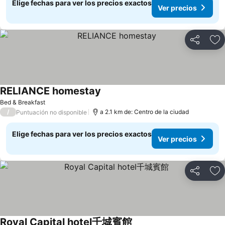
Elige fechas para ver los precios exactos
Ver precios
Compartir
Ag
RELIANCE homestay
Ver precios
Bed & Breakfast
/
a 2.1 km de: Centro de la ciudad
Puntuación no disponible
Elige fechas para ver los precios exactos
Ver precios
Compartir
Ag
Royal Capital hotel千城賓館