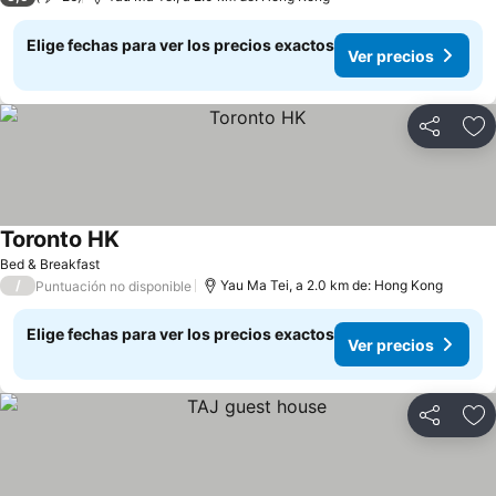
Elige fechas para ver los precios exactos
Ver precios
Compartir
Ag
Toronto HK
Ver precios
Bed & Breakfast
/
Yau Ma Tei, a 2.0 km de: Hong Kong
Puntuación no disponible
Elige fechas para ver los precios exactos
Ver precios
Compartir
Ag