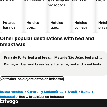
Hoteles
Hoteles
Hoteles
Hoteles
Hotel
baratos
con
que
con spa
play
piscina
aceptan
mascotas
Other popular destinations with bed and
breakfasts
Praia do Forte, bed and breakfasts
Mata de São João, bed and breakfasts
Camaçari, bed and breakfasts
Itanagra, bed and breakfasts
Ver todos los alojamientos en Imbassai
Busca hoteles
Centro- y Sudamérica
Brasil
Bahia
Imbassai
Bed & Breakfast en Imbassai