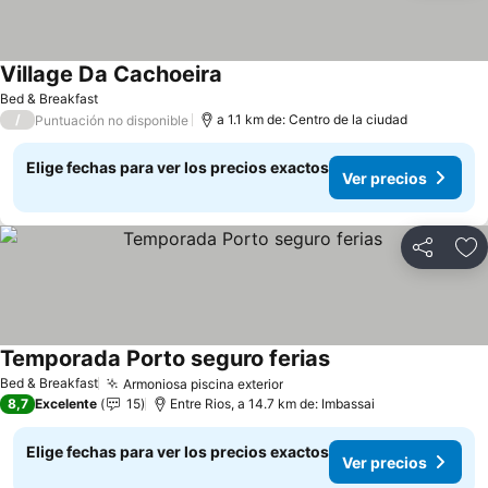
Village Da Cachoeira
Bed & Breakfast
/
a 1.1 km de: Centro de la ciudad
Puntuación no disponible
Elige fechas para ver los precios exactos
Ver precios
Compartir
Ag
Temporada Porto seguro ferias
Bed & Breakfast
Armoniosa piscina exterior
8,7
Excelente
15
Entre Rios, a 14.7 km de: Imbassai
Elige fechas para ver los precios exactos
Ver precios