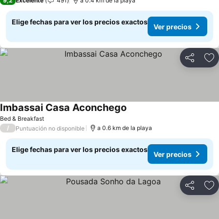
9,2
Excelente
491
a 0.4 km de la playa
Elige fechas para ver los precios exactos
Ver precios
Compartir
Ag
Imbassai Casa Aconchego
Bed & Breakfast
/
a 0.6 km de la playa
Puntuación no disponible
Elige fechas para ver los precios exactos
Ver precios
Compartir
Ag