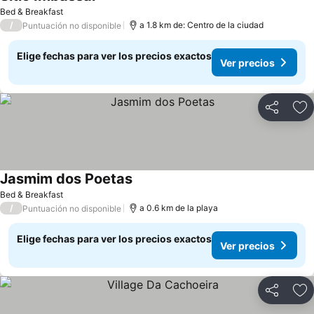
Bed & Breakfast
/
a 1.8 km de: Centro de la ciudad
Puntuación no disponible
Elige fechas para ver los precios exactos
Ver precios
Compartir
Ag
Jasmim dos Poetas
Bed & Breakfast
/
a 0.6 km de la playa
Puntuación no disponible
Elige fechas para ver los precios exactos
Ver precios
Compartir
Ag