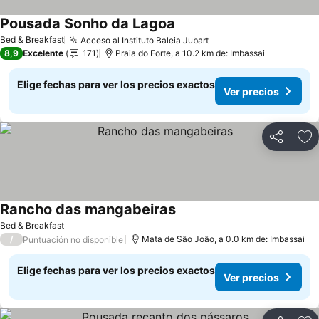
Pousada Sonho da Lagoa
Bed & Breakfast
Acceso al Instituto Baleia Jubart
8,9
Excelente
171
Praia do Forte, a 10.2 km de: Imbassai
Elige fechas para ver los precios exactos
Ver precios
Compartir
Ag
Rancho das mangabeiras
Bed & Breakfast
/
Mata de São João, a 0.0 km de: Imbassai
Puntuación no disponible
Elige fechas para ver los precios exactos
Ver precios