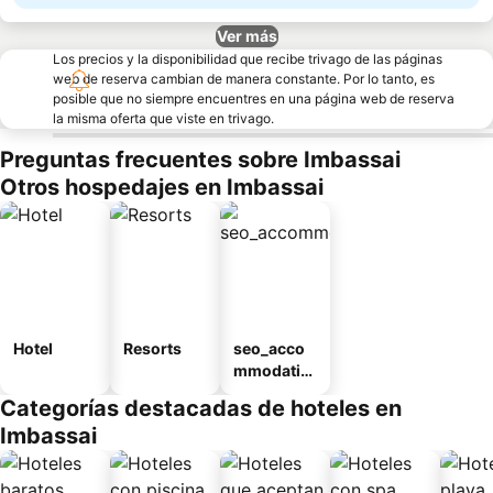
Ver más
Los precios y la disponibilidad que recibe trivago de las páginas
web de reserva cambian de manera constante. Por lo tanto, es
posible que no siempre encuentres en una página web de reserva
la misma oferta que viste en trivago.
Preguntas frecuentes sobre Imbassai
Otros hospedajes en Imbassai
Hotel
Resorts
seo_acco
mmodatio
n_type_car
Categorías destacadas de hoteles en
ousel_pou
Imbassai
sada