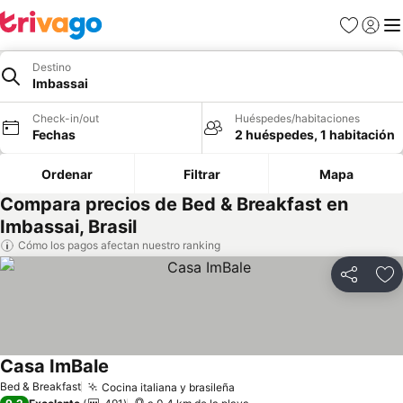
Favoritos
Iniciar 
Me
Destino
Imbassai
Check-in/out
Huéspedes/habitaciones
Fechas
2 huéspedes, 1 habitación
Ordenar
Filtrar
Mapa
Compara precios de Bed & Breakfast en
Imbassai, Brasil
Cómo los pagos afectan nuestro ranking
Compartir
Ag
Casa ImBale
Bed & Breakfast
Cocina italiana y brasileña