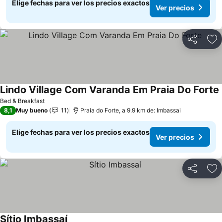
Elige fechas para ver los precios exactos
Ver precios
Compartir
Ag
Lindo Village Com Varanda Em Praia Do Forte
Bed & Breakfast
8,1
Muy bueno
11
Praia do Forte, a 9.9 km de: Imbassai
Elige fechas para ver los precios exactos
Ver precios
Compartir
Ag
Sítio Imbassaí