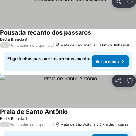
Compartir
Ag
Pousada recanto dos pássaros
Bed & Breakfast
/
Mata de São João, a 1.0 km de: Imbassai
Puntuación no disponible
Elige fechas para ver los precios exactos
Ver precios
Compartir
Ag
Praia de Santo Antônio
Bed & Breakfast
/
Mata de São João, a 5.3 km de: Imbassai
Puntuación no disponible