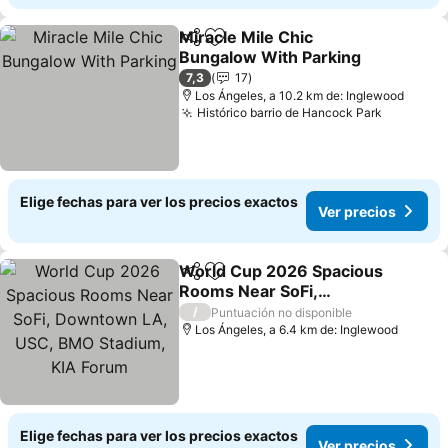
Miracle Mile Chic
Compartir
Agregar a favoritos
Bungalow With Parking
7,3
17
Los Ángeles, a 10.2 km de: Inglewood
Histórico barrio de Hancock Park
Elige fechas para ver los precios exactos
Ver precios
World Cup 2026 Spacious
Compartir
Agregar a favoritos
Rooms Near SoFi,
Downtown LA, USC, BMO
/
Puntuación no disponible
Stadium, KIA Forum
Los Ángeles, a 6.4 km de: Inglewood
Elige fechas para ver los precios exactos
Ver precios