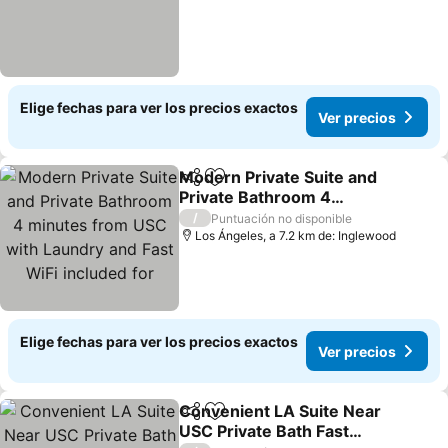
Elige fechas para ver los precios exactos
Ver precios
Modern Private Suite and
Compartir
Agregar a favoritos
Private Bathroom 4
minutes from USC with
/
Puntuación no disponible
Laundry and Fast WiFi
Los Ángeles, a 7.2 km de: Inglewood
included for
Elige fechas para ver los precios exactos
Ver precios
Convenient LA Suite Near
Compartir
Agregar a favoritos
USC Private Bath Fast