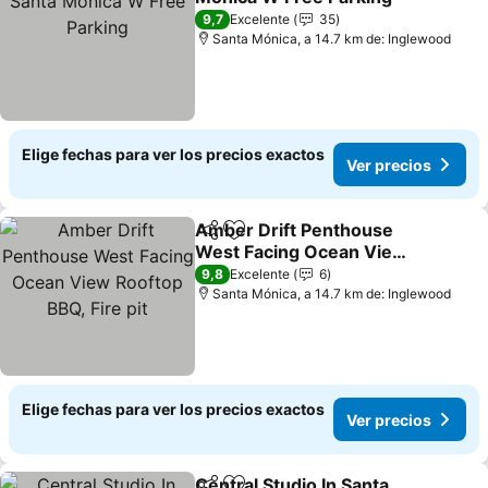
9,7
Excelente
35
Santa Mónica, a 14.7 km de: Inglewood
Elige fechas para ver los precios exactos
Ver precios
Amber Drift Penthouse
Compartir
Agregar a favoritos
West Facing Ocean View
Rooftop BBQ, Fire pit
9,8
Excelente
6
Santa Mónica, a 14.7 km de: Inglewood
Elige fechas para ver los precios exactos
Ver precios
Central Studio In Santa