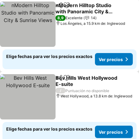
nModern Hilltop Studio
Compartir
Agregar a favoritos
with Panoramic City &
Sunrise Views
8,9
Excelente
14
Los Ángeles, a 15.9 km de: Inglewood
Elige fechas para ver los precios exactos
Ver precios
Bev Hills West Hollywood
Compartir
Agregar a favoritos
E-suite
/
Puntuación no disponible
West Hollywood, a 13.8 km de: Inglewood
Elige fechas para ver los precios exactos
Ver precios