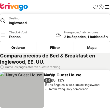
Favoritos
Iniciar 
Me
Destino
Inglewood
Check-in/out
Huéspedes/habitaciones
Fechas
2 huéspedes, 1 habitación
Ordenar
Filtrar
Mapa
Compara precios de Bed & Breakfast en
Inglewood, EE. UU.
Cómo los pagos afectan nuestro ranking
Naryn Guest House
Compartir
Agregar a favoritos
6,6
137
Los Ángeles, a 10.4 km de: Inglewood
Jardín tranquilo y sombreado