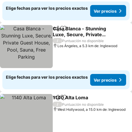
Elige fechas para ver los precios exactos
Ver precios
Casa Blanca - Stunning
Compartir
Agregar a favoritos
Luxe, Secure, Private
Guest House, Pool,
/
Puntuación no disponible
Sauna, Free Parking
Los Ángeles, a 5.3 km de: Inglewood
Elige fechas para ver los precios exactos
Ver precios
1140 Alta Loma
Compartir
Agregar a favoritos
/
Puntuación no disponible
West Hollywood, a 15.0 km de: Inglewood