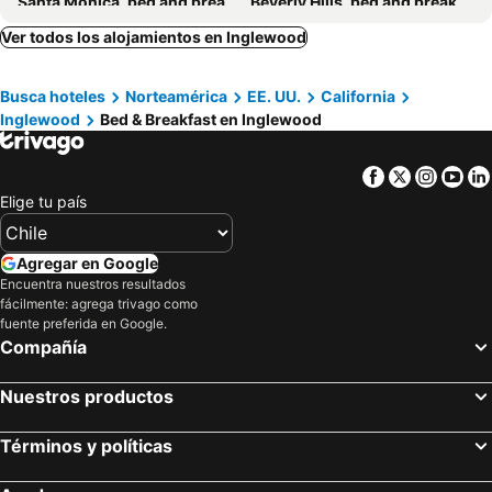
Santa Mónica, bed and breakfasts
Beverly Hills, bed and breakfasts
Reseda, bed and breakfasts
Norwalk, bed and breakfasts
Ver todos los alojamientos en Inglewood
La Cañada Flintridge, bed and breakfasts
Rosemead, bed and breakfasts
Busca hoteles
Norteamérica
EE. UU.
California
La Habra, bed and breakfasts
Lomita, bed and breakfasts
Inglewood
Bed & Breakfast en Inglewood
Rancho Palos Verdes, bed and breakfasts
West Covina, bed and breakfasts
Tarzana, bed and breakfasts
Rowland Heights, bed and breakfasts
Facebook
Twitter
Insta
Yo
Elige tu país
Agregar en Google
Encuentra nuestros resultados
fácilmente: agrega trivago como
fuente preferida en Google.
Compañía
Nuestros productos
Términos y políticas