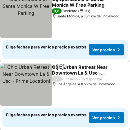
Compartir
Agregar a favoritos
Monica W Free Parking
9,6
Excelente
31
Santa Mónica, a 15.1 km de: Inglewood
Elige fechas para ver los precios exactos
Ver precios
Chic Urban Retreat Near
Compartir
Agregar a favoritos
Downtown La & Usc -
Prime Location!
/
Puntuación no disponible
Los Ángeles, a 8.5 km de: Inglewood
Elige fechas para ver los precios exactos
Ver precios