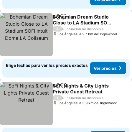
Bohemian Dream Studio
Compartir
Agregar a favoritos
Close to LA Stadium SOFI
Intuit Dome LA Coliseum
/
Puntuación no disponible
Los Ángeles, a 2.7 km de: Inglewood
Elige fechas para ver los precios exactos
Ver precios
SoFi Nights & City Lights
Compartir
Agregar a favoritos
Private Guest Retreat
/
Puntuación no disponible
Los Ángeles, a 3.9 km de: Inglewood