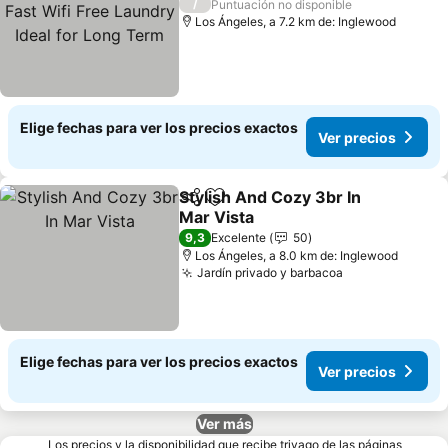
Wifi Free Laundry Ideal
/
Puntuación no disponible
for Long Term
Los Ángeles, a 7.2 km de: Inglewood
Elige fechas para ver los precios exactos
Ver precios
Stylish And Cozy 3br In
Compartir
Agregar a favoritos
Mar Vista
9,3
Excelente
50
Los Ángeles, a 8.0 km de: Inglewood
Jardín privado y barbacoa
Elige fechas para ver los precios exactos
Ver precios
Ver más
Los precios y la disponibilidad que recibe trivago de las páginas