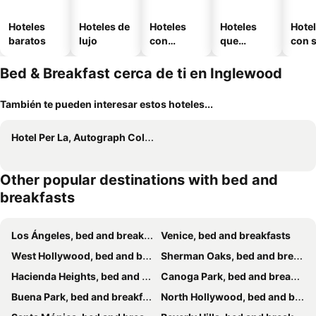
Hoteles
Hoteles de
Hoteles
Hoteles
Hote
baratos
lujo
con
que
con 
piscina
aceptan
mascotas
Bed & Breakfast cerca de ti en Inglewood
También te pueden interesar estos hoteles...
Hotel Per La, Autograph Collection
Other popular destinations with bed and
breakfasts
Los Ángeles, bed and breakfasts
Venice, bed and breakfasts
West Hollywood, bed and breakfasts
Sherman Oaks, bed and breakfasts
Hacienda Heights, bed and breakfasts
Canoga Park, bed and breakfasts
Buena Park, bed and breakfasts
North Hollywood, bed and breakfasts