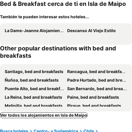
Bed & Breakfast cerca de ti en Isla de Maipo
También te pueden interesar estos hoteles...
La Dame-Jeanne Alojamiento Boutique
Descanso Al Viejo Estilo
Other popular destinations with bed and
breakfasts
Santiago, bed and breakfasts
Rancagua, bed and breakfasts
Ñuñoa, bed and breakfasts
Padre Hurtado, bed and breakfasts
Puente Alto, bed and breakfasts
San Bernardo, bed and breakfasts
La Reina, bed and breakfasts
Paine, bed and breakfasts
Melipilla, bed and breakfasts
Pirque, bed and breakfasts
Calera de Tango, bed and breakfasts
Talagante, bed and breakfasts
Ver todos los alojamientos en Isla de Maipo
Curacaví, bed and breakfasts
Busca hoteles
Centro- y Sudamérica
Chile