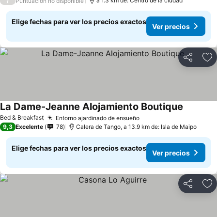
/
a 1.3 km de: Centro de la ciudad
Puntuación no disponible
Elige fechas para ver los precios exactos
Ver precios
Compartir
Ag
La Dame-Jeanne Alojamiento Boutique
Bed & Breakfast
Entorno ajardinado de ensueño
9,3
Excelente
78
Calera de Tango, a 13.9 km de: Isla de Maipo
Elige fechas para ver los precios exactos
Ver precios
Compartir
Ag