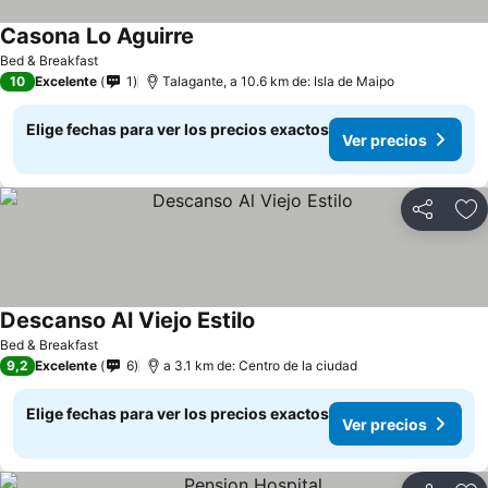
Casona Lo Aguirre
Bed & Breakfast
10
Excelente
1
Talagante, a 10.6 km de: Isla de Maipo
Elige fechas para ver los precios exactos
Ver precios
Compartir
Ag
Descanso Al Viejo Estilo
Bed & Breakfast
9,2
Excelente
6
a 3.1 km de: Centro de la ciudad
Elige fechas para ver los precios exactos
Ver precios