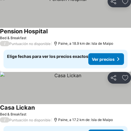
Compartir
Ag
Pension Hospital
Bed & Breakfast
/
Paine, a 18.9 km de: Isla de Maipo
Puntuación no disponible
Elige fechas para ver los precios exactos
Ver precios
Compartir
Ag
Casa Lickan
Bed & Breakfast
/
Paine, a 17.2 km de: Isla de Maipo
Puntuación no disponible