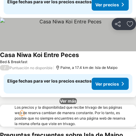
Elige fechas para ver los precios exactos
Ver precios
Compartir
Ag
Casa Niwa Koi Entre Peces
Bed & Breakfast
/
Paine, a 17.4 km de: Isla de Maipo
Puntuación no disponible
Elige fechas para ver los precios exactos
Ver precios
Ver más
Los precios y la disponibilidad que recibe trivago de las páginas
web de reserva cambian de manera constante. Por lo tanto, es
posible que no siempre encuentres en una página web de reserva
la misma oferta que viste en trivago.
Preguntas frecuentes sobre Isla de Maipo