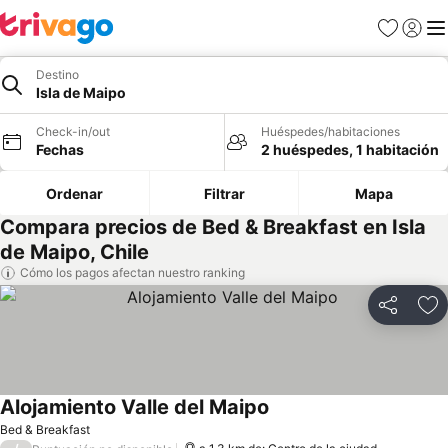
Favoritos
Iniciar 
Me
Destino
Isla de Maipo
Check-in/out
Huéspedes/habitaciones
Fechas
2 huéspedes, 1 habitación
Ordenar
Filtrar
Mapa
Compara precios de Bed & Breakfast en Isla
de Maipo, Chile
Cómo los pagos afectan nuestro ranking
Compartir
Ag
Alojamiento Valle del Maipo
Bed & Breakfast