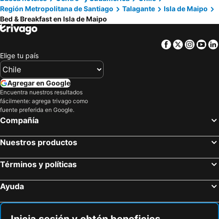
Región Metropolitana de Santiago
Talagante
Isla de Maipo
Bed & Breakfast en Isla de Maipo
Facebook
Twitter
Insta
Yo
Elige tu país
Agregar en Google
Encuentra nuestros resultados
fácilmente: agrega trivago como
fuente preferida en Google.
Compañía
Nuestros productos
Términos y políticas
Ayuda
Inicia sesión y obtén beneficios