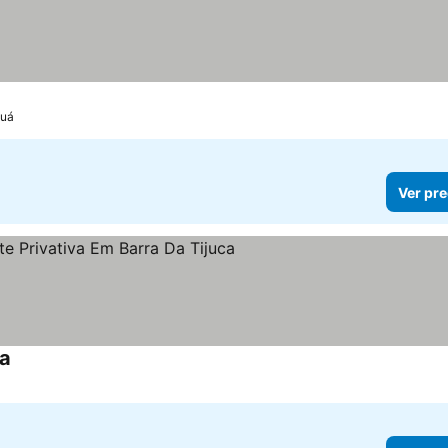
guá
Ver pre
ca