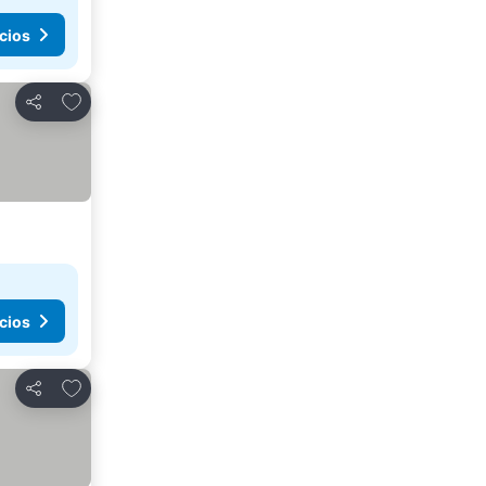
cios
Agregar a favoritos
Compartir
cios
Agregar a favoritos
Compartir