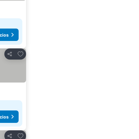
cios
Agregar a favoritos
Compartir
cios
Agregar a favoritos
Compartir