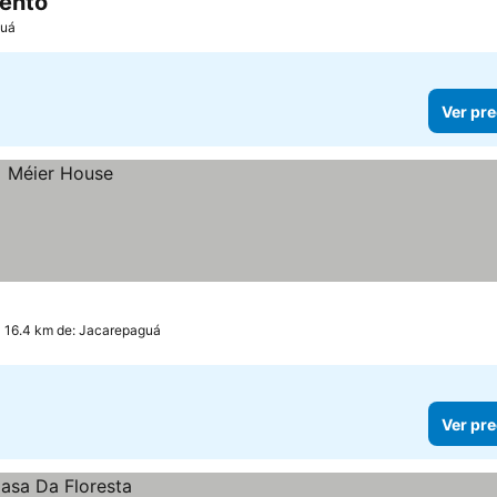
ento
guá
Ver pre
 a 16.4 km de: Jacarepaguá
Ver pre