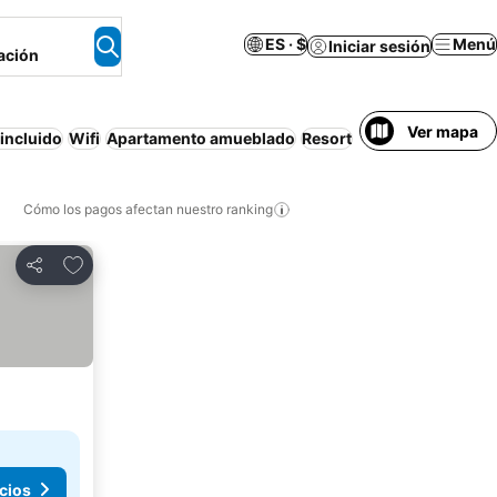
ES · $
Menú
Iniciar sesión
ación
Ver mapa
incluido
Wifi
Apartamento amueblado
Resort
Estacionamiento
Cómo los pagos afectan nuestro ranking
Agregar a favoritos
Compartir
cios