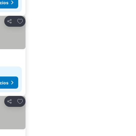
cios
Agregar a favoritos
Compartir
cios
Agregar a favoritos
Compartir