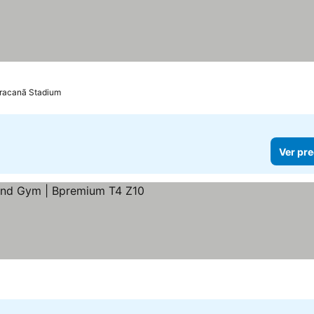
aracanã Stadium
Ver pre