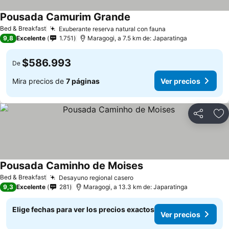
Pousada Camurim Grande
Ver precios
Bed & Breakfast
Exuberante reserva natural con fauna
Ver precios
9,8
Excelente
1.751
Maragogi, a 7.5 km de: Japaratinga
$586.993
De
Mira precios de
7 páginas
Ver precios
Compartir
Ag
Pousada Caminho de Moises
Ver precios
Bed & Breakfast
Desayuno regional casero
Ver precios
9,3
Excelente
281
Maragogi, a 13.3 km de: Japaratinga
Elige fechas para ver los precios exactos
Ver precios