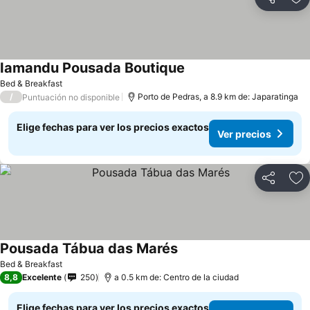
Compartir
Ag
Iamandu Pousada Boutique
Ver precios
Bed & Breakfast
/
Porto de Pedras, a 8.9 km de: Japaratinga
Puntuación no disponible
Elige fechas para ver los precios exactos
Ver precios
Compartir
Ag
Pousada Tábua das Marés
Ver precios
Bed & Breakfast
8,8
Excelente
250
a 0.5 km de: Centro de la ciudad
Elige fechas para ver los precios exactos