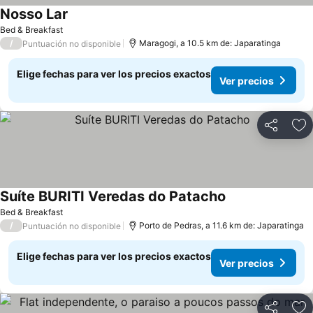
Nosso Lar
Ver precios
Bed & Breakfast
/
Maragogi, a 10.5 km de: Japaratinga
Puntuación no disponible
Elige fechas para ver los precios exactos
Ver precios
Compartir
Ag
Suíte BURITI Veredas do Patacho
Ver precios
Bed & Breakfast
/
Porto de Pedras, a 11.6 km de: Japaratinga
Puntuación no disponible
Elige fechas para ver los precios exactos
Ver precios