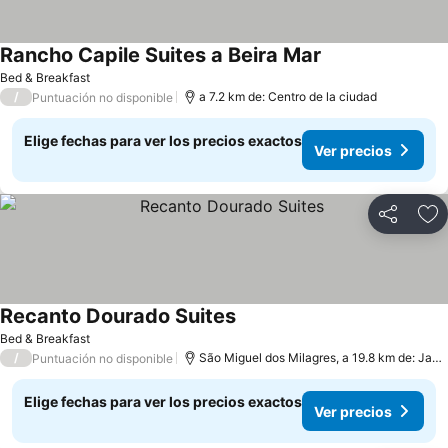
Rancho Capile Suites a Beira Mar
Ver precios
Bed & Breakfast
/
a 7.2 km de: Centro de la ciudad
Puntuación no disponible
Elige fechas para ver los precios exactos
Ver precios
Compartir
Ag
Recanto Dourado Suites
Ver precios
Bed & Breakfast
/
São Miguel dos Milagres, a 19.8 km de: Japa
Puntuación no disponible
Elige fechas para ver los precios exactos
Ver precios