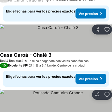
/
a 2.5 km de: Centro de la ciudad
Puntuación no disponible
Elige fechas para ver los precios exactos
Ver precios
Compartir
Ag
Casa Caroá - Chalé 3
Ver precios
Bed & Breakfast
Piscina acogedora con vistas panorámicas
Ver precios
10
Excelente
27
a 3.4 km de: Centro de la ciudad
Elige fechas para ver los precios exactos
Ver precios
Compartir
Ag