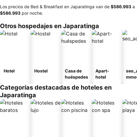
Los precios de Bed & Breakfast en Japaratinga van de
‎$586.993
a
‎$586.993
por noche.
Otros hospedajes en Japaratinga
Hotel
Hostel
Casa de
Apart-
seo_
huéspedes
hotel
mmod
n_ty
Categorías destacadas de hoteles en
ouse
Japaratinga
sada