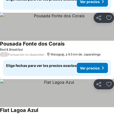
Ver precios
Compartir
Ag
Pousada Fonte dos Corais
Ver precios
Bed & Breakfast
/
Maragogi, a 9.5 km de: Japaratinga
Puntuación no disponible
Elige fechas para ver los precios exactos
Ver precios
Compartir
Ag
Flat Lagoa Azul
Ver precios