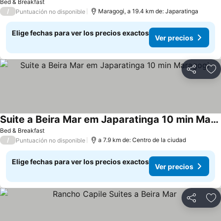
Bed & Breakfast
/
Maragogi, a 19.4 km de: Japaratinga
Puntuación no disponible
Elige fechas para ver los precios exactos
Ver precios
Compartir
Ag
Suite a Beira Mar em Japaratinga 10 min Maragogi
Ver precios
Bed & Breakfast
/
a 7.9 km de: Centro de la ciudad
Puntuación no disponible
Elige fechas para ver los precios exactos
Ver precios
Compartir
Ag