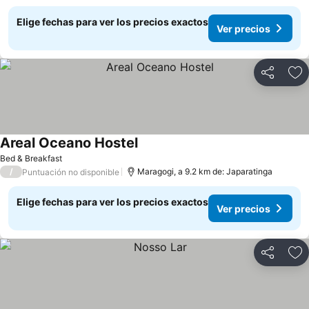
Elige fechas para ver los precios exactos
Ver precios
Compartir
Ag
Areal Oceano Hostel
Ver precios
Bed & Breakfast
/
Maragogi, a 9.2 km de: Japaratinga
Puntuación no disponible
Elige fechas para ver los precios exactos
Ver precios
Compartir
Ag