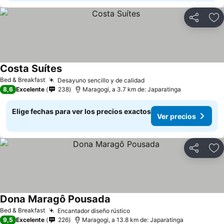
Compartir
Ag
Costa Suítes
Ver precios
Bed & Breakfast
Desayuno sencillo y de calidad
Ver precios
8,6
Excelente
238
Maragogi, a 3.7 km de: Japaratinga
Elige fechas para ver los precios exactos
Ver precios
Compartir
Ag
Dona Maragô Pousada
Ver precios
Bed & Breakfast
Encantador diseño rústico
Ver precios
9,5
Excelente
226
Maragogi, a 13.8 km de: Japaratinga