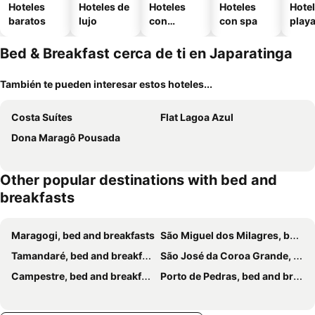
Hoteles
Hoteles de
Hoteles
Hoteles
Hotel
baratos
lujo
con
con spa
play
piscina
Bed & Breakfast cerca de ti en Japaratinga
También te pueden interesar estos hoteles...
Costa Suítes
Flat Lagoa Azul
Dona Maragô Pousada
Other popular destinations with bed and
breakfasts
Maragogi, bed and breakfasts
São Miguel dos Milagres, bed and breakfasts
Tamandaré, bed and breakfasts
São José da Coroa Grande, bed and breakfasts
Campestre, bed and breakfasts
Porto de Pedras, bed and breakfasts