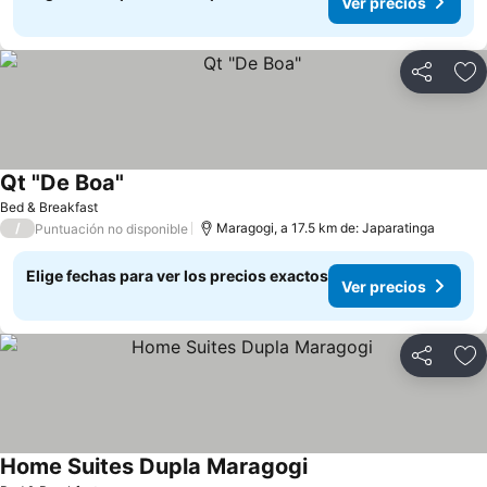
Ver precios
Compartir
Ag
Qt "De Boa"
Ver precios
Bed & Breakfast
/
Maragogi, a 17.5 km de: Japaratinga
Puntuación no disponible
Elige fechas para ver los precios exactos
Ver precios
Compartir
Ag
Home Suites Dupla Maragogi
Ver precios