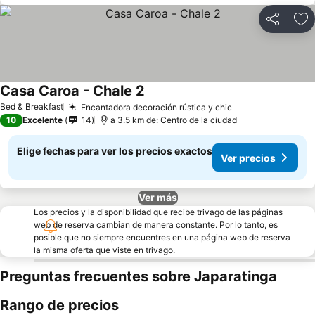
Compartir
Ag
Casa Caroa - Chale 2
Ver precios
Bed & Breakfast
Encantadora decoración rústica y chic
Ver precios
10
Excelente
14
a 3.5 km de: Centro de la ciudad
Elige fechas para ver los precios exactos
Ver precios
Ver más
Los precios y la disponibilidad que recibe trivago de las páginas
web de reserva cambian de manera constante. Por lo tanto, es
posible que no siempre encuentres en una página web de reserva
la misma oferta que viste en trivago.
Preguntas frecuentes sobre Japaratinga
Rango de precios