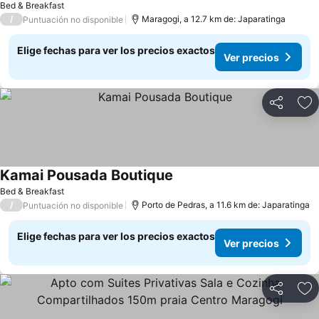
Bed & Breakfast
/
Maragogi, a 12.7 km de: Japaratinga
Puntuación no disponible
Elige fechas para ver los precios exactos
Ver precios
Compartir
Ag
Kamai Pousada Boutique
Ver precios
Bed & Breakfast
/
Porto de Pedras, a 11.6 km de: Japaratinga
Puntuación no disponible
Elige fechas para ver los precios exactos
Ver precios
Compartir
Ag