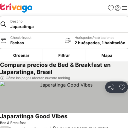
Favoritos
Iniciar 
Me
Destino
Japaratinga
Check-in/out
Huéspedes/habitaciones
Fechas
2 huéspedes, 1 habitación
Ordenar
Filtrar
Mapa
Compara precios de Bed & Breakfast en
Japaratinga, Brasil
Cómo los pagos afectan nuestro ranking
Compartir
Ag
Japaratinga Good Vibes
Ver precios
Bed & Breakfast