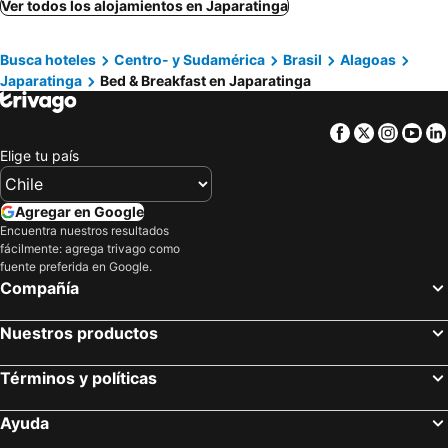
Ver todos los alojamientos en Japaratinga
Busca hoteles
Centro- y Sudamérica
Brasil
Alagoas
Japaratinga
Bed & Breakfast en Japaratinga
Facebook
Twitter
Insta
Yo
Elige tu país
Agregar en Google
Encuentra nuestros resultados
fácilmente: agrega trivago como
fuente preferida en Google.
Compañía
Nuestros productos
Términos y políticas
Ayuda