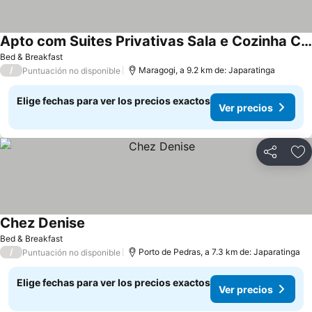
Apto com Suites Privativas Sala e Cozinha Compartilhados 150m praia Centro Maragogi
Ver precios
Bed & Breakfast
/
Maragogi, a 9.2 km de: Japaratinga
Puntuación no disponible
Elige fechas para ver los precios exactos
Ver precios
Compartir
Ag
Chez Denise
Ver precios
Bed & Breakfast
/
Porto de Pedras, a 7.3 km de: Japaratinga
Puntuación no disponible
Elige fechas para ver los precios exactos
Ver precios