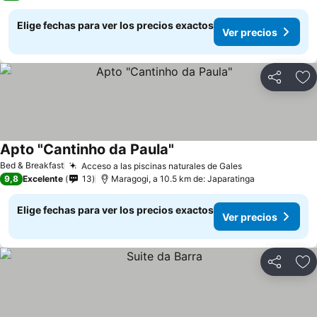
Elige fechas para ver los precios exactos
Ver precios
Compartir
Ag
Apto "Cantinho da Paula"
Ver precios
Bed & Breakfast
Acceso a las piscinas naturales de Gales
Ver precios
9,8
Excelente
13
Maragogi, a 10.5 km de: Japaratinga
Elige fechas para ver los precios exactos
Ver precios
Compartir
Ag