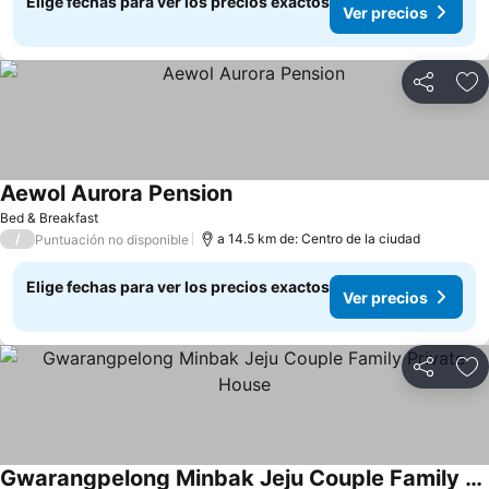
Elige fechas para ver los precios exactos
Ver precios
Compartir
Ag
Aewol Aurora Pension
Bed & Breakfast
/
a 14.5 km de: Centro de la ciudad
Puntuación no disponible
Elige fechas para ver los precios exactos
Ver precios
Compartir
Ag
Gwarangpelong Minbak Jeju Couple Family Private House