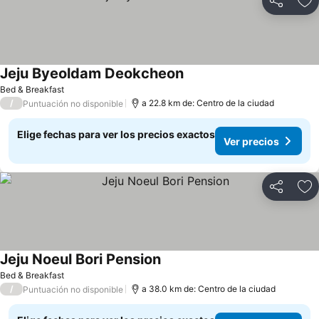
Compartir
Ag
Jeju Byeoldam Deokcheon
Bed & Breakfast
/
a 22.8 km de: Centro de la ciudad
Puntuación no disponible
Elige fechas para ver los precios exactos
Ver precios
Compartir
Ag
Jeju Noeul Bori Pension
Bed & Breakfast
/
a 38.0 km de: Centro de la ciudad
Puntuación no disponible