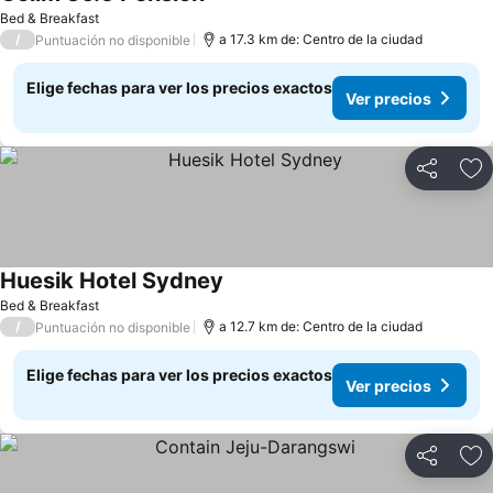
Bed & Breakfast
/
a 17.3 km de: Centro de la ciudad
Puntuación no disponible
Elige fechas para ver los precios exactos
Ver precios
Compartir
Ag
Huesik Hotel Sydney
Bed & Breakfast
/
a 12.7 km de: Centro de la ciudad
Puntuación no disponible
Elige fechas para ver los precios exactos
Ver precios
Compartir
Ag