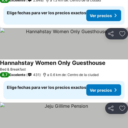
8,6
Excelente
2.848
a 1.3 km de: Centro de la ciudad
Elige fechas para ver los precios exactos
Ver precios
Compartir
Ag
Hannahstay Women Only Guesthouse
Bed & Breakfast
8,7
Excelente
431
a 0.6 km de: Centro de la ciudad
Elige fechas para ver los precios exactos
Ver precios
Compartir
Ag