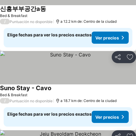
신흥부부공간a동
Bed & Breakfast
/
a 12.2 km de: Centro de la ciudad
Puntuación no disponible
Elige fechas para ver los precios exactos
Ver precios
Compartir
Ag
Suno Stay - Cavo
Bed & Breakfast
/
a 18.7 km de: Centro de la ciudad
Puntuación no disponible
Elige fechas para ver los precios exactos
Ver precios