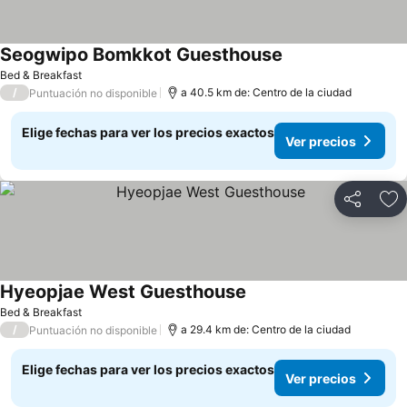
Seogwipo Bomkkot Guesthouse
Bed & Breakfast
/
a 40.5 km de: Centro de la ciudad
Puntuación no disponible
Elige fechas para ver los precios exactos
Ver precios
Compartir
Ag
Hyeopjae West Guesthouse
Bed & Breakfast
/
a 29.4 km de: Centro de la ciudad
Puntuación no disponible
Elige fechas para ver los precios exactos
Ver precios