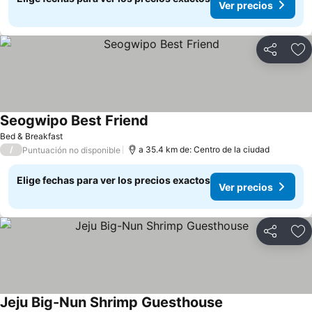
Ver precios
Compartir
Ag
Seogwipo Best Friend
Bed & Breakfast
/
a 35.4 km de: Centro de la ciudad
Puntuación no disponible
Elige fechas para ver los precios exactos
Ver precios
Compartir
Ag
Jeju Big-Nun Shrimp Guesthouse