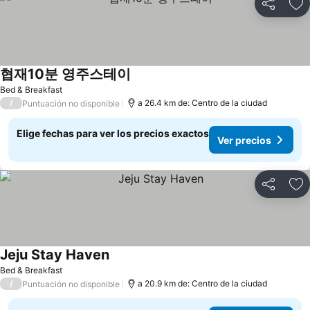
Compartir
Ag
협재10분 영주스테이
Bed & Breakfast
/
a 26.4 km de: Centro de la ciudad
Puntuación no disponible
Elige fechas para ver los precios exactos
Ver precios
Compartir
Ag
Jeju Stay Haven
Bed & Breakfast
/
a 20.9 km de: Centro de la ciudad
Puntuación no disponible