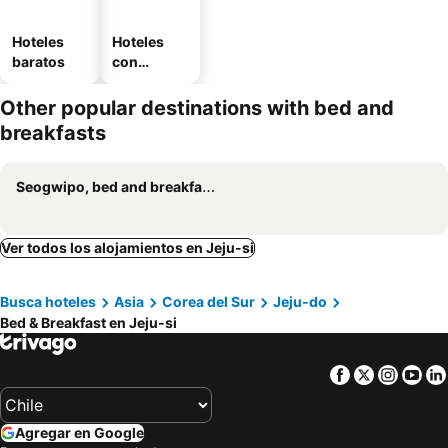
Hoteles
Hoteles
baratos
con
estaciona
miento
Other popular destinations with bed and
breakfasts
Seogwipo, bed and breakfasts
Ver todos los alojamientos en Jeju-si
Busca hoteles
Asia
Corea del Sur
Jeju-do
Bed & Breakfast en Jeju-si
Facebook
Twitter
Insta
Yo
Agregar en Google