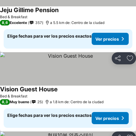
Jeju Gillime Pension
Bed & Breakfast
8,6
Excelente
357
a 5.5 km de: Centro de la ciudad
Elige fechas para ver los precios exactos
Ver precios
Compartir
Ag
Vision Guest House
Bed & Breakfast
8,3
Muy bueno
25
a 1.8 km de: Centro de la ciudad
Elige fechas para ver los precios exactos
Ver precios