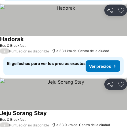
Compartir
Ag
Hadorak
Bed & Breakfast
/
a 33.1 km de: Centro de la ciudad
Puntuación no disponible
Elige fechas para ver los precios exactos
Ver precios
Compartir
Ag
Jeju Sorang Stay
Bed & Breakfast
/
a 33.0 km de: Centro de la ciudad
Puntuación no disponible