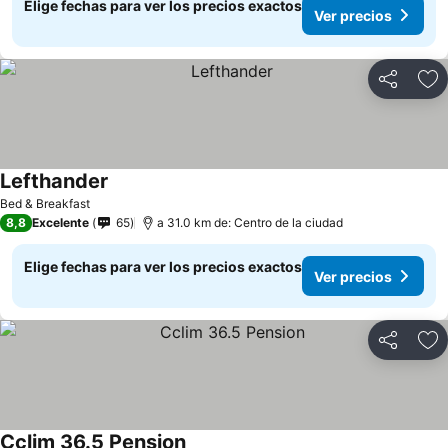
Elige fechas para ver los precios exactos
Ver precios
Compartir
Ag
Lefthander
Bed & Breakfast
8,8
Excelente
65
a 31.0 km de: Centro de la ciudad
Elige fechas para ver los precios exactos
Ver precios
Compartir
Ag
Cclim 36.5 Pension