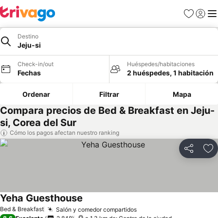
Favoritos
Iniciar 
Me
Destino
Jeju-si
Check-in/out
Huéspedes/habitaciones
Fechas
2 huéspedes, 1 habitación
Ordenar
Filtrar
Mapa
Compara precios de Bed & Breakfast en Jeju-
si, Corea del Sur
Cómo los pagos afectan nuestro ranking
Compartir
Ag
Yeha Guesthouse
Bed & Breakfast
Salón y comedor compartidos