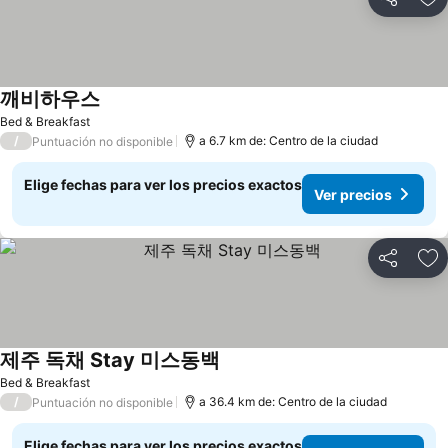
Compartir
Ag
깨비하우스
Bed & Breakfast
/
a 6.7 km de: Centro de la ciudad
Puntuación no disponible
Elige fechas para ver los precios exactos
Ver precios
Compartir
Ag
제주 독채 Stay 미스동백
Bed & Breakfast
/
a 36.4 km de: Centro de la ciudad
Puntuación no disponible
Elige fechas para ver los precios exactos