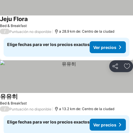
Jeju Flora
Bed & Breakfast
/
a 28.9 km de: Centro de la ciudad
Puntuación no disponible
Elige fechas para ver los precios exactos
Ver precios
Compartir
Ag
유유히
Bed & Breakfast
/
a 13.2 km de: Centro de la ciudad
Puntuación no disponible
Elige fechas para ver los precios exactos
Ver precios