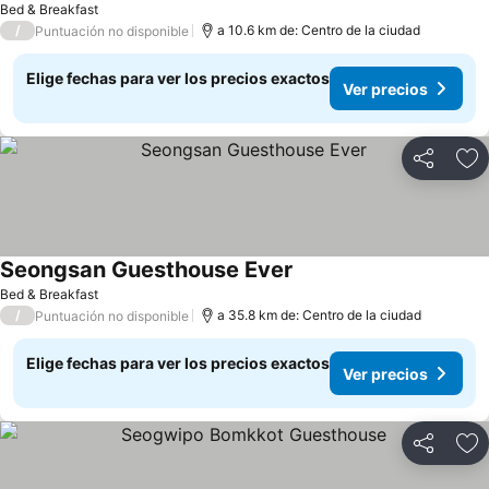
Bed & Breakfast
/
a 10.6 km de: Centro de la ciudad
Puntuación no disponible
Elige fechas para ver los precios exactos
Ver precios
Compartir
Ag
Seongsan Guesthouse Ever
Bed & Breakfast
/
a 35.8 km de: Centro de la ciudad
Puntuación no disponible
Elige fechas para ver los precios exactos
Ver precios
Compartir
Ag