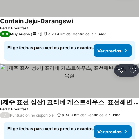
Contain Jeju-Darangswi
Bed & Breakfast
8,0
Muy bueno
1
a 29.4 km de: Centro de la ciudad
Elige fechas para ver los precios exactos
Ver precios
Compartir
Ag
[제주 표선 성산] 표리네 게스트하우스, 표선해변 도보, 개별욕실
Bed & Breakfast
/
a 34.0 km de: Centro de la ciudad
Puntuación no disponible
Elige fechas para ver los precios exactos
Ver precios