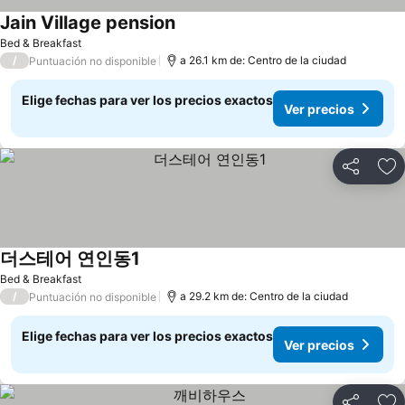
Jain Village pension
Bed & Breakfast
/
a 26.1 km de: Centro de la ciudad
Puntuación no disponible
Elige fechas para ver los precios exactos
Ver precios
Compartir
Ag
더스테어 연인동1
Bed & Breakfast
/
a 29.2 km de: Centro de la ciudad
Puntuación no disponible
Elige fechas para ver los precios exactos
Ver precios