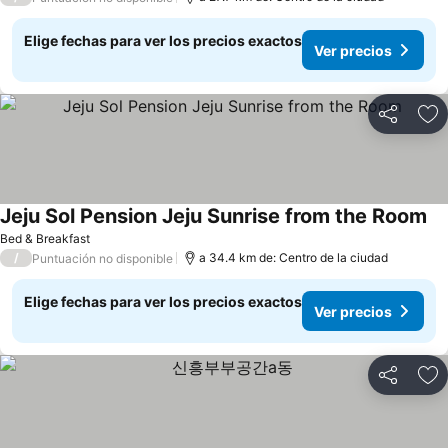
Elige fechas para ver los precios exactos
Ver precios
Compartir
Ag
Jeju Sol Pension Jeju Sunrise from the Room
Bed & Breakfast
/
a 34.4 km de: Centro de la ciudad
Puntuación no disponible
Elige fechas para ver los precios exactos
Ver precios
Compartir
Ag