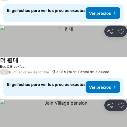
Elige fechas para ver los precios exactos
Ver precios
Compartir
Ag
더 평대
Bed & Breakfast
/
a 28.9 km de: Centro de la ciudad
Puntuación no disponible
Elige fechas para ver los precios exactos
Ver precios
Compartir
Ag