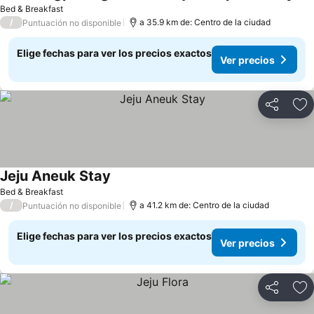
Bed & Breakfast
/
a 35.9 km de: Centro de la ciudad
Puntuación no disponible
Elige fechas para ver los precios exactos
Ver precios
Compartir
Ag
Jeju Aneuk Stay
Bed & Breakfast
/
a 41.2 km de: Centro de la ciudad
Puntuación no disponible
Elige fechas para ver los precios exactos
Ver precios
Compartir
Ag