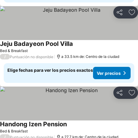
Compartir
Ag
Jeju Badayeon Pool Villa
Bed & Breakfast
/
a 33.5 km de: Centro de la ciudad
Puntuación no disponible
Elige fechas para ver los precios exactos
Ver precios
Compartir
Ag
Handong Izen Pension
Bed & Breakfast
/
a 27.7 km de: Centro de la ciudad
Puntuación no disponible