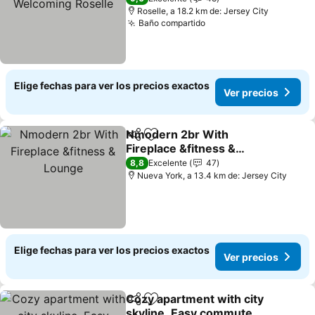
Roselle, a 18.2 km de: Jersey City
Baño compartido
Elige fechas para ver los precios exactos
Ver precios
Nmodern 2br With
Compartir
Agregar a favoritos
Fireplace &fitness &
Lounge
8,8
Excelente
47
Nueva York, a 13.4 km de: Jersey City
Elige fechas para ver los precios exactos
Ver precios
Cozy apartment with city
Compartir
Agregar a favoritos
skyline. Easy commute