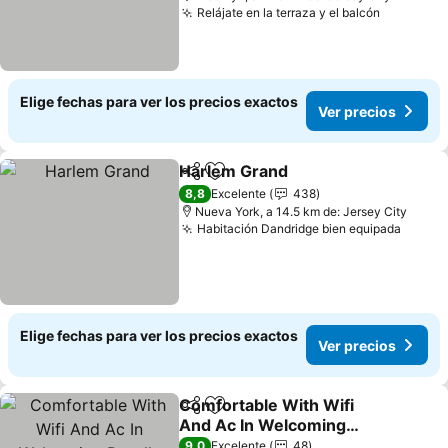
Relájate en la terraza y el balcón
Elige fechas para ver los precios exactos
Ver precios
Harlem Grand
Compartir
Agregar a favoritos
8,8
Excelente
438
Nueva York, a 14.5 km de: Jersey City
Habitación Dandridge bien equipada
Elige fechas para ver los precios exactos
Ver precios
Comfortable With Wifi
Compartir
Agregar a favoritos
And Ac In Welcoming
Roselle
9,0
Excelente
48