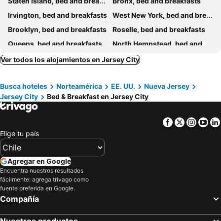
Staten Island, bed and breakfasts
Bronx, bed and breakfasts
Irvington, bed and breakfasts
West New York, bed and breakfasts
Brooklyn, bed and breakfasts
Roselle, bed and breakfasts
Queens, bed and breakfasts
North Hempstead, bed and breakfasts
North Bergen, bed and breakfasts
White Plains, bed and breakfasts
Ver todos los alojamientos en Jersey City
Pleasantville, bed and breakfasts
Paterson, bed and breakfasts
Busca hoteles
Norteamérica
EE. UU.
Nueva Jersey
Basking Ridge, bed and breakfasts
Somerset, bed and breakfasts
Jersey City
Bed & Breakfast en Jersey City
Uniondale, bed and breakfasts
Orange, bed and breakfasts
Guttenberg, bed and breakfasts
Facebook
Twitter
Insta
Yo
Elige tu país
Agregar en Google
Encuentra nuestros resultados
fácilmente: agrega trivago como
fuente preferida en Google.
Compañía
Nuestros productos