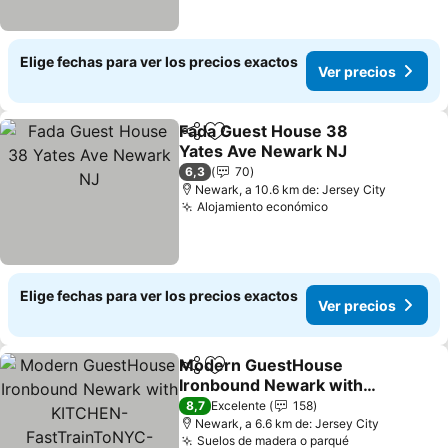
Elige fechas para ver los precios exactos
Ver precios
Fada Guest House 38
Compartir
Agregar a favoritos
Yates Ave Newark NJ
6,3
70
Newark, a 10.6 km de: Jersey City
Alojamiento económico
Elige fechas para ver los precios exactos
Ver precios
Modern GuestHouse
Compartir
Agregar a favoritos
Ironbound Newark with
KITCHEN-
8,7
Excelente
158
FastTrainToNYC-
Newark, a 6.6 km de: Jersey City
Suelos de madera o parqué
OneStopToAirport