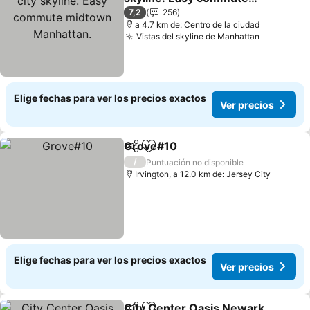
midtown Manhattan.
7,2
256
a 4.7 km de: Centro de la ciudad
Vistas del skyline de Manhattan
Elige fechas para ver los precios exactos
Ver precios
Grove#10
Compartir
Agregar a favoritos
/
Puntuación no disponible
Irvington, a 12.0 km de: Jersey City
Elige fechas para ver los precios exactos
Ver precios
City Center Oasis Newark