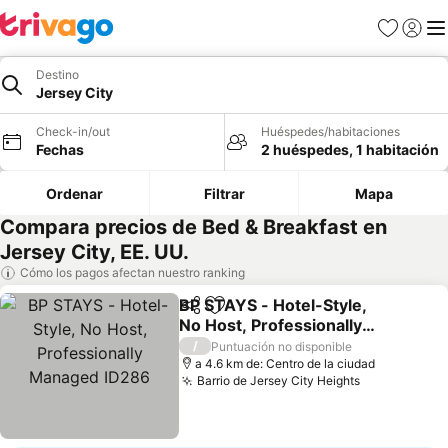
Favoritos
Iniciar 
Me
Destino
Jersey City
Check-in/out
Huéspedes/habitaciones
Fechas
2 huéspedes, 1 habitación
Ordenar
Filtrar
Mapa
Compara precios de Bed & Breakfast en
Jersey City, EE. UU.
Cómo los pagos afectan nuestro ranking
BP STAYS - Hotel-Style,
Compartir
Agregar a favoritos
No Host, Professionally
Managed ID286
/
Puntuación no disponible
a 4.6 km de: Centro de la ciudad
Barrio de Jersey City Heights