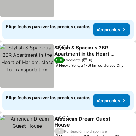
Elige fechas para ver los precios exactos
Ver precios
Stylish & Spacious 2BR
Compartir
Agregar a favoritos
Apartment in the Heart of
Harlem, close to
9,6
Excelente
6
Transportation
Nueva York, a 14.6 km de: Jersey City
Elige fechas para ver los precios exactos
Ver precios
American Dream Guest
Compartir
Agregar a favoritos
House
/
Puntuación no disponible