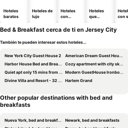
Hoteles
Hoteles de
Hoteles
Hoteles
Hote
baratos
lujo
con
que
con 
piscina
aceptan
mascotas
Bed & Breakfast cerca de ti en Jersey City
También te pueden interesar estos hoteles...
New York City Guest House 2
American Dream Guest House
Harbor House Bed and Breakfast
Cozy apartment with city skyline. Easy commute midtown Manhattan.
Quiet apt only 15 mins from Midtown NYC
Modern GuestHouse Ironbound Newark with KITCHEN-FastTrainToNYC-OneStopToAirport
Divine Villa and Resort - 32 Evergreen
Harlem Grand
Other popular destinations with bed and
breakfasts
Nueva York, bed and breakfasts
Newark, bed and breakfasts