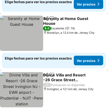
Elige fechas para ver los precios exactos
Ver precios
Serenity at Home Guest
Compartir
Agregar a favoritos
House
9,0
Excelente
74
Brooklyn, a 12.4 km de: Jersey City
Elige fechas para ver los precios exactos
Ver precios
Divine Villa and Resort
Compartir
Agregar a favoritos
-26 Grace Street
Irvington NJ -EWR airport
/
Puntuación no disponible
-Prudential - NJIT -Penn
Irvington, a 12.1 km de: Jersey City
station