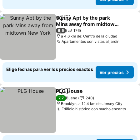
Sunny Apt by the park
Compartir
Agregar a favoritos
Mins away from midtown
New York
6,5
176
a 4.6 km de: Centro de la ciudad
Apartamentos con vistas al jardín
Elige fechas para ver los precios exactos
Ver precios
PLG House
Compartir
Agregar a favoritos
7,7
Bueno
240
Brooklyn, a 12.4 km de: Jersey City
Edificio histórico con mucho encanto