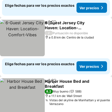
Elige fechas para ver los precios exactos
Ver precios
6-Guest Jersey City
Compartir
Agregar a favoritos
Haven: Location-
Comfort-Vibes
/
Puntuación no disponible
a 0.8 km de: Centro de la ciudad
Elige fechas para ver los precios exactos
Ver precios
Harbor House Bed and
Compartir
Agregar a favoritos
Breakfast
8,2
Muy bueno
588
a 11.1 km de: Wall Street
Vistas del skyline de Manhattan y el puente
Verrazano