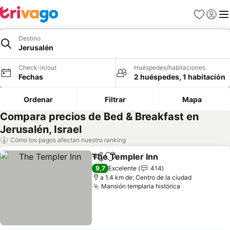
Favoritos
Iniciar 
Me
Destino
Jerusalén
Check-in/out
Huéspedes/habitaciones
Fechas
2 huéspedes, 1 habitación
Ordenar
Filtrar
Mapa
Compara precios de Bed & Breakfast en
Jerusalén, Israel
Cómo los pagos afectan nuestro ranking
The Templer Inn
Compartir
Agregar a favoritos
9,7
Excelente
414
a 1.4 km de: Centro de la ciudad
Mansión templaria histórica