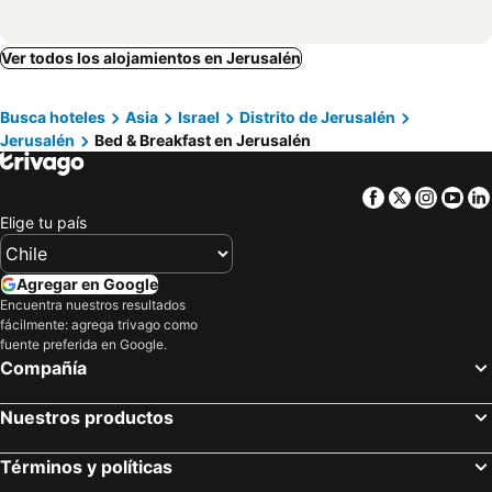
Ver todos los alojamientos en Jerusalén
Busca hoteles
Asia
Israel
Distrito de Jerusalén
Jerusalén
Bed & Breakfast en Jerusalén
Facebook
Twitter
Insta
Yo
Elige tu país
Agregar en Google
Encuentra nuestros resultados
fácilmente: agrega trivago como
fuente preferida en Google.
Compañía
Nuestros productos
Términos y políticas