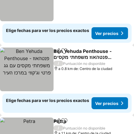
Elige fechas para ver los precios exactos
Ver precios
Ben Yehuda Penthouse -
Compartir
Agregar a favoritos
פנטהאוז משפחתי מקסים
עם גג פרטי וג'קוזי במרכז
/
Puntuación no disponible
העיר
a 0.8 km de: Centro de la ciudad
Elige fechas para ver los precios exactos
Ver precios
Petra
Compartir
Agregar a favoritos
/
Puntuación no disponible
a 1.1 km de: Centro de la ciudad