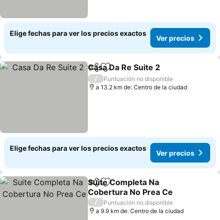
Elige fechas para ver los precios exactos
Ver precios
Casa Da Re Suite 2
Compartir
Agregar a favoritos
Ver pre
/
Puntuación no disponible
a 13.2 km de: Centro de la ciudad
Elige fechas para ver los precios exactos
Ver precios
Suite Completa Na
Compartir
Agregar a favoritos
Cobertura No Prea Ce
Ver precios
/
Puntuación no disponible
a 9.9 km de: Centro de la ciudad