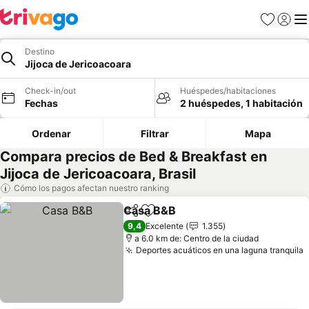
Favoritos
Iniciar 
Me
Destino
Jijoca de Jericoacoara
Check-in/out
Huéspedes/habitaciones
Fechas
2 huéspedes, 1 habitación
Ordenar
Filtrar
Mapa
Compara precios de Bed & Breakfast en
Jijoca de Jericoacoara, Brasil
Cómo los pagos afectan nuestro ranking
Casa B&B
Compartir
Agregar a favoritos
Ver precios
9,4
Excelente
1.355
a 6.0 km de: Centro de la ciudad
Deportes acuáticos en una laguna tranquila
V