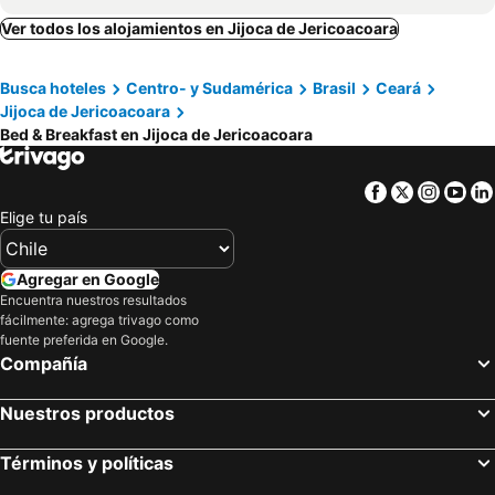
Ver todos los alojamientos en Jijoca de Jericoacoara
Busca hoteles
Centro- y Sudamérica
Brasil
Ceará
Jijoca de Jericoacoara
Bed & Breakfast en Jijoca de Jericoacoara
Facebook
Twitter
Insta
Yo
Elige tu país
Agregar en Google
Encuentra nuestros resultados
fácilmente: agrega trivago como
fuente preferida en Google.
Compañía
Nuestros productos
Términos y políticas