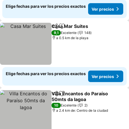
Elige fechas para ver los precios exactos
Ver precios
Casa Mar Suites
Compartir
Agregar a favoritos
Ver precio
9,1
Excelente
148
a 0.5 km de la playa
Elige fechas para ver los precios exactos
Ver precios
Villa Encantos do Paraíso
Compartir
Agregar a favoritos
50mts da lagoa
Ver precios
10
Excelente
2
a 2.4 km de: Centro de la ciudad