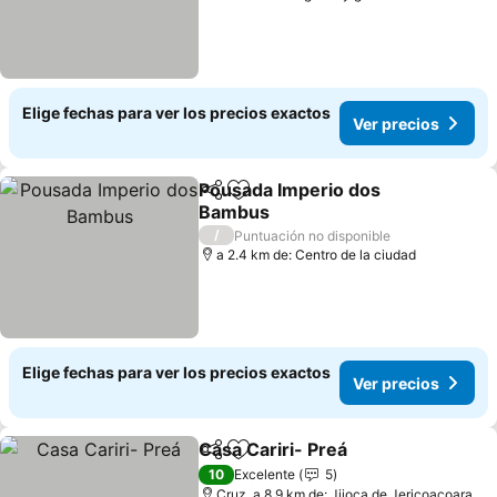
Elige fechas para ver los precios exactos
Ver precios
Pousada Imperio dos
Compartir
Agregar a favoritos
Bambus
Ver precios
/
Puntuación no disponible
a 2.4 km de: Centro de la ciudad
Elige fechas para ver los precios exactos
Ver precios
Casa Cariri- Preá
Compartir
Agregar a favoritos
Ver preci
10
Excelente
5
Cruz, a 8.9 km de: Jijoca de Jericoacoara