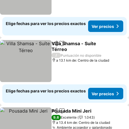
Elige fechas para ver los precios exactos
Ver precios
Villa Shamsa - Suíte
Compartir
Agregar a favoritos
Térreo
Ver precios
/
Puntuación no disponible
a 13.1 km de: Centro de la ciudad
Elige fechas para ver los precios exactos
Ver precios
Pousada Mini Jeri
Compartir
Agregar a favoritos
Ver prec
9,6
Excelente
1.043
a 13.4 km de: Centro de la ciudad
Ambiente acogedor y galardonado
Ver pre