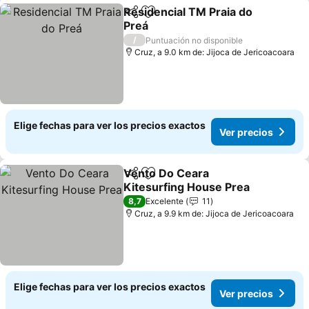
Residencial TM Praia do
Compartir
Agregar a favoritos
Preá
Ver precios
/
Puntuación no disponible
Cruz, a 9.0 km de: Jijoca de Jericoacoara
Elige fechas para ver los precios exactos
Ver precios
Vento Do Ceara
Compartir
Agregar a favoritos
Kitesurfing House Prea
Ver precios
8,7
Excelente
11
Cruz, a 9.9 km de: Jijoca de Jericoacoara
Elige fechas para ver los precios exactos
Ver precios