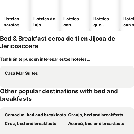
Hoteles
Hoteles de
Hoteles
Hoteles
Hote
baratos
lujo
con
que
con 
piscina
aceptan
mascotas
Bed & Breakfast cerca de ti en Jijoca de
Jericoacoara
También te pueden interesar estos hoteles...
Casa Mar Suites
Other popular destinations with bed and
breakfasts
Camocim, bed and breakfasts
Granja, bed and breakfasts
Cruz, bed and breakfasts
Acaraú, bed and breakfasts