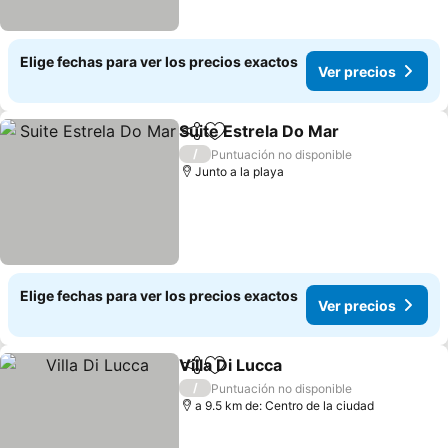
Elige fechas para ver los precios exactos
Ver precios
Suite Estrela Do Mar
Compartir
Agregar a favoritos
Ver p
/
Puntuación no disponible
Junto a la playa
Elige fechas para ver los precios exactos
Ver precios
Villa Di Lucca
Compartir
Agregar a favoritos
Ver precios
/
Puntuación no disponible
a 9.5 km de: Centro de la ciudad