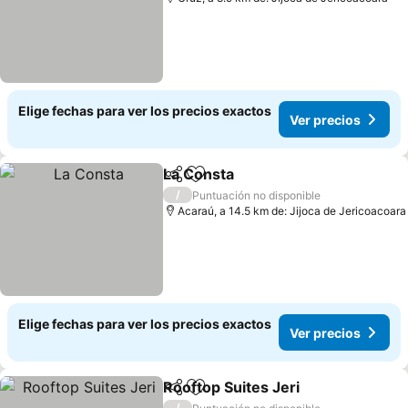
Elige fechas para ver los precios exactos
Ver precios
La Consta
Compartir
Agregar a favoritos
Ver precios
/
Puntuación no disponible
Acaraú, a 14.5 km de: Jijoca de Jericoacoara
Elige fechas para ver los precios exactos
Ver precios
Rooftop Suites Jeri
Compartir
Agregar a favoritos
Ver pre
/