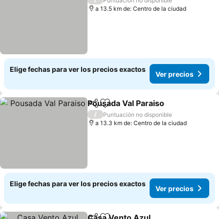
Puntuación no disponible
a 13.5 km de: Centro de la ciudad
Elige fechas para ver los precios exactos
Ver precios
Pousada Val Paraiso
Compartir
Agregar a favoritos
Ver pr
/
Puntuación no disponible
a 13.3 km de: Centro de la ciudad
Elige fechas para ver los precios exactos
Ver precios
Casa Vento Azul