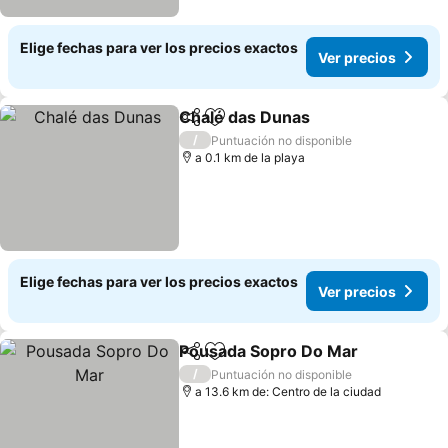
Elige fechas para ver los precios exactos
Ver precios
Chalé das Dunas
Compartir
Agregar a favoritos
Ver preci
/
Puntuación no disponible
a 0.1 km de la playa
Elige fechas para ver los precios exactos
Ver precios
Pousada Sopro Do Mar
Compartir
Agregar a favoritos
Ver
/
Puntuación no disponible
a 13.6 km de: Centro de la ciudad