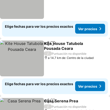
Elige fechas para ver los precios exactos
Ver precios
Kite House Tatubola
Compartir
Agregar a favoritos
Pousada Ceara
Ver precios
/
Puntuación no disponible
a 14.7 km de: Centro de la ciudad
Elige fechas para ver los precios exactos
Ver precios
Casa Serena Prea
Compartir
Agregar a favoritos
Ver prec
/
Puntuación no disponible