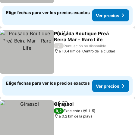
Elige fechas para ver los precios exactos
Ver precios
Pousada Boutique Preá
Compartir
Agregar a favoritos
Beira Mar - Raro Life
Ver precios
/
Puntuación no disponible
a 10.4 km de: Centro de la ciudad
Elige fechas para ver los precios exactos
Ver precios
Girassol
Compartir
Agregar a favoritos
Ver precios
9,2
Excelente
115
a 0.2 km de la playa