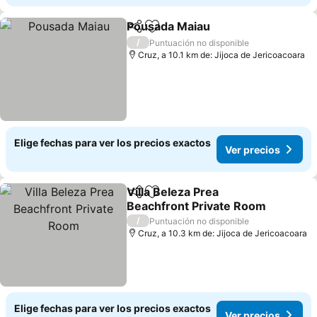
Pousada Maiau
Compartir
Agregar a favoritos
Ver precios
/
Puntuación no disponible
Cruz, a 10.1 km de: Jijoca de Jericoacoara
Elige fechas para ver los precios exactos
Ver precios
Villa Beleza Prea
Compartir
Agregar a favoritos
Beachfront Private Room
Ver precios
/
Puntuación no disponible
Cruz, a 10.3 km de: Jijoca de Jericoacoara
Elige fechas para ver los precios exactos
Ver precios