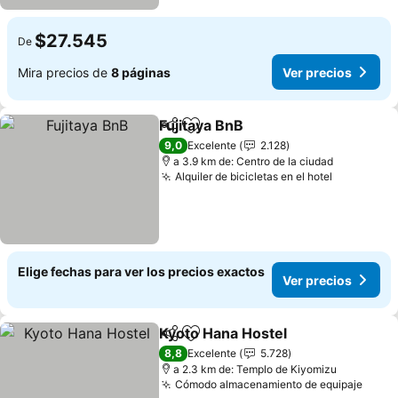
$27.545
De
Mira precios de
8 páginas
Ver precios
Fujitaya BnB
Compartir
Agregar a favoritos
9,0
Excelente
2.128
a 3.9 km de: Centro de la ciudad
Alquiler de bicicletas en el hotel
Elige fechas para ver los precios exactos
Ver precios
Kyoto Hana Hostel
Compartir
Agregar a favoritos
8,8
Excelente
5.728
a 2.3 km de: Templo de Kiyomizu
Cómodo almacenamiento de equipaje