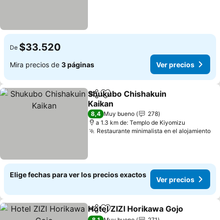
$33.520
De
Mira precios de
3 páginas
Ver precios
Shukubo Chishakuin
Compartir
Agregar a favoritos
Kaikan
8,4
Muy bueno
278
a 1.3 km de: Templo de Kiyomizu
Restaurante minimalista en el alojamiento
Elige fechas para ver los precios exactos
Ver precios
Hotel ZIZI Horikawa Gojo
Compartir
Agregar a favoritos
8,1
Muy bueno
271