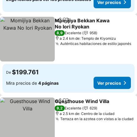
Ver precios
Momijiya Bekkan Kawa
Compartir
Agregar a favoritos
No Iori Ryokan
8,9
Excelente
958
a 2.4 km de: Templo de Kiyomizu
Auténticas habitaciones de estilo japonés
$199.761
De
Mira precios de
4 páginas
Ver precios
Guesthouse Wind Villa
Compartir
Agregar a favoritos
9,2
Excelente
629
a 2.5 km de: Centro de la ciudad
Terraza en la azotea con vistas a la ciudad