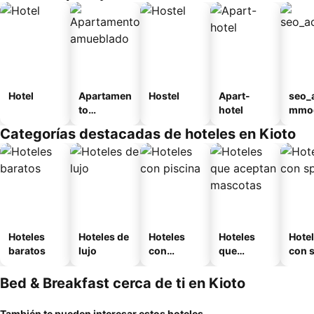
Hotel
Apartamen
Hostel
Apart-
seo_
to
hotel
mmod
amueblad
n_ty
Categorías destacadas de hoteles en Kioto
o
ouse
kan
Hoteles
Hoteles de
Hoteles
Hoteles
Hote
baratos
lujo
con
que
con 
piscina
aceptan
mascotas
Bed & Breakfast cerca de ti en Kioto
También te pueden interesar estos hoteles...