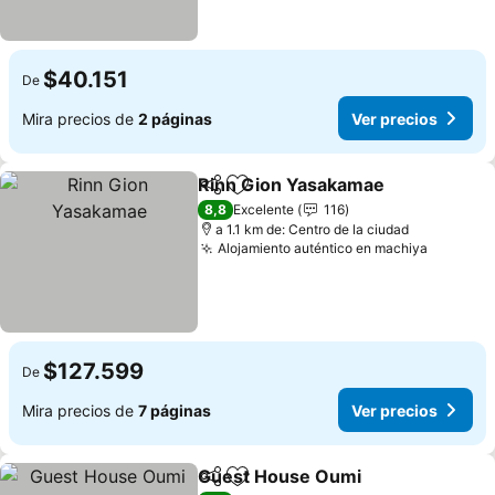
$40.151
De
Mira precios de
2 páginas
Ver precios
Rinn Gion Yasakamae
Compartir
Agregar a favoritos
8,8
Excelente
116
a 1.1 km de: Centro de la ciudad
Alojamiento auténtico en machiya
$127.599
De
Mira precios de
7 páginas
Ver precios
Guest House Oumi
Compartir
Agregar a favoritos