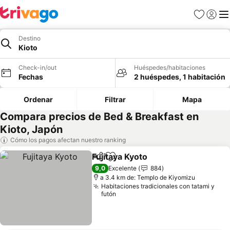
Favoritos
Iniciar 
Me
Destino
Kioto
Check-in/out
Huéspedes/habitaciones
Fechas
2 huéspedes, 1 habitación
Ordenar
Filtrar
Mapa
Compara precios de Bed & Breakfast en
Kioto, Japón
Cómo los pagos afectan nuestro ranking
Fujitaya Kyoto
Compartir
Agregar a favoritos
9,0
Excelente
884
a 3.4 km de: Templo de Kiyomizu
Habitaciones tradicionales con tatami y
futón