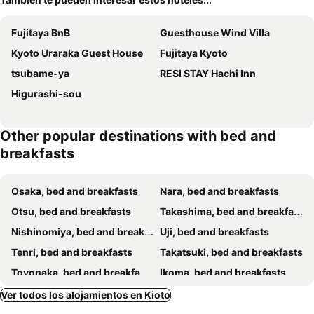
Fujitaya BnB
Guesthouse Wind Villa
Kyoto Uraraka Guest House
Fujitaya Kyoto
tsubame-ya
RESI STAY Hachi Inn
Higurashi-sou
Other popular destinations with bed and
breakfasts
Osaka, bed and breakfasts
Nara, bed and breakfasts
Otsu, bed and breakfasts
Takashima, bed and breakfasts
Nishinomiya, bed and breakfasts
Uji, bed and breakfasts
Tenri, bed and breakfasts
Takatsuki, bed and breakfasts
Toyonaka, bed and breakfasts
Ikoma, bed and breakfasts
Kameoka, bed and breakfasts
Suita, bed and breakfasts
Ver todos los alojamientos en Kioto
Ikeda, bed and breakfasts
Yawata, bed and breakfasts