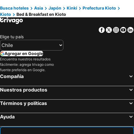
Busca hoteles
Asia
Japón
Kinki
Prefectura Kioto
Kadoma, bed and breakfasts
Higashiosaka, bed and breakfasts
Kioto
Bed & Breakfast en Kioto
Nagaokakyo, bed and breakfasts
Yamatokoriyama, bed and breakfasts
Omihachiman, bed and breakfasts
Hirakata, bed and breakfasts
Facebook
Twitter
Insta
Yo
Shijonawate, bed and breakfasts
Elige tu país
Agregar en Google
Encuentra nuestros resultados
fácilmente: agrega trivago como
fuente preferida en Google.
Compañía
Nuestros productos
Términos y políticas
Ayuda