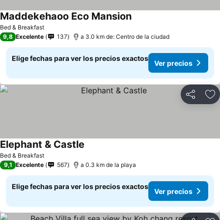
Maddekehaoo Eco Mansion
Bed & Breakfast
9,8
Excelente
137
a 3.0 km de: Centro de la ciudad
Elige fechas para ver los precios exactos
Ver precios
Compartir
Ag
Elephant & Castle
Bed & Breakfast
9,1
Excelente
567
a 0.3 km de la playa
Elige fechas para ver los precios exactos
Ver precios