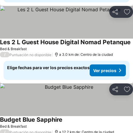
Compartir
Ag
Les 2 L Guest House Digital Nomad Petanque
Bed & Breakfast
/
a 3.0 km de: Centro de la ciudad
Puntuación no disponible
Elige fechas para ver los precios exactos
Ver precios
Compartir
Ag
Budget Blue Sapphire
Bed & Breakfast
/
a 12.2 km de: Centro de la ciudad
Puntuación no disponible