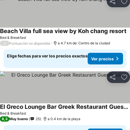
Compartir
Ag
Beach Villa full sea view by Koh chang resort
Bed & Breakfast
/
a 4.7 km de: Centro de la ciudad
Puntuación no disponible
Elige fechas para ver los precios exactos
Ver precios
Compartir
Ag
El Greco Lounge Bar Greek Restaurant Guesthouse
Bed & Breakfast
8,3
Muy bueno
25
a 0.4 km de la playa