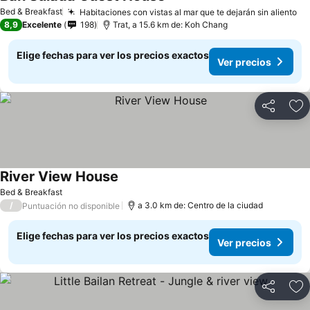
Bed & Breakfast
Habitaciones con vistas al mar que te dejarán sin aliento
8,9
Excelente
198
Trat, a 15.6 km de: Koh Chang
Elige fechas para ver los precios exactos
Ver precios
Compartir
Ag
River View House
Bed & Breakfast
/
a 3.0 km de: Centro de la ciudad
Puntuación no disponible
Elige fechas para ver los precios exactos
Ver precios
Compartir
Ag