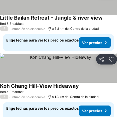
Little Bailan Retreat - Jungle & river view
Bed & Breakfast
/
a 6.8 km de: Centro de la ciudad
Puntuación no disponible
Elige fechas para ver los precios exactos
Ver precios
Compartir
Ag
Koh Chang Hill-View Hideaway
Bed & Breakfast
/
a 1.3 km de: Centro de la ciudad
Puntuación no disponible
Elige fechas para ver los precios exactos
Ver precios