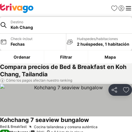
Favoritos
Iniciar 
Me
Destino
Koh Chang
Check-in/out
Huéspedes/habitaciones
Fechas
2 huéspedes, 1 habitación
Ordenar
Filtrar
Mapa
Compara precios de Bed & Breakfast en Koh
Chang, Tailandia
Cómo los pagos afectan nuestro ranking
Compartir
Ag
Kohchang 7 seaview bungalow
Bed & Breakfast
Cocina tailandesa y coreana auténtica