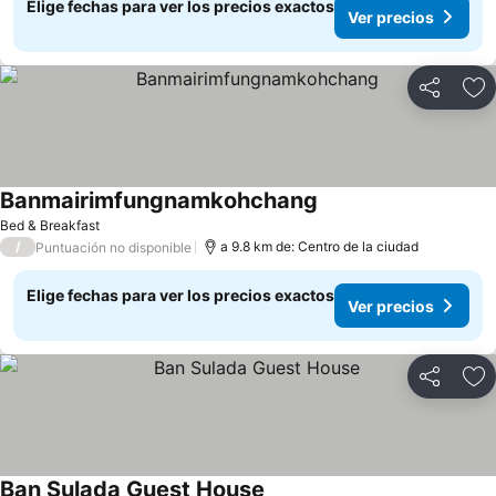
Elige fechas para ver los precios exactos
Ver precios
Compartir
Ag
Banmairimfungnamkohchang
Bed & Breakfast
/
a 9.8 km de: Centro de la ciudad
Puntuación no disponible
Elige fechas para ver los precios exactos
Ver precios
Compartir
Ag
Ban Sulada Guest House