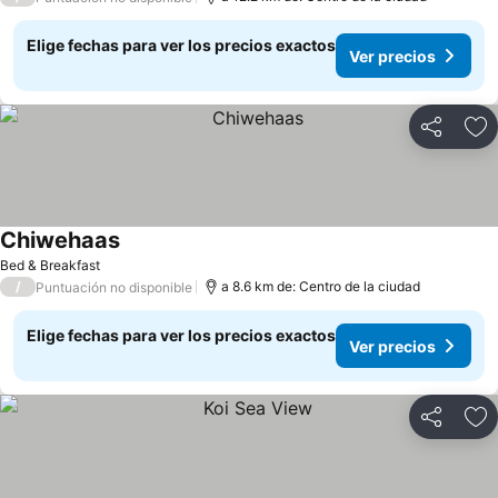
Elige fechas para ver los precios exactos
Ver precios
Compartir
Ag
Chiwehaas
Bed & Breakfast
/
a 8.6 km de: Centro de la ciudad
Puntuación no disponible
Elige fechas para ver los precios exactos
Ver precios
Compartir
Ag