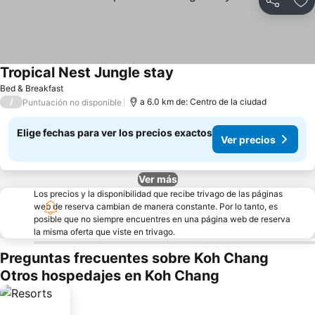
Compartir
Ag
Tropical Nest Jungle stay
Bed & Breakfast
/
a 6.0 km de: Centro de la ciudad
Puntuación no disponible
Elige fechas para ver los precios exactos
Ver precios
Ver más
Los precios y la disponibilidad que recibe trivago de las páginas
web de reserva cambian de manera constante. Por lo tanto, es
posible que no siempre encuentres en una página web de reserva
la misma oferta que viste en trivago.
Preguntas frecuentes sobre Koh Chang
Otros hospedajes en Koh Chang