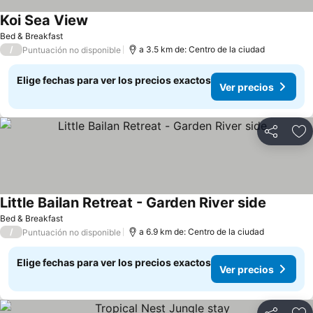
Koi Sea View
Bed & Breakfast
/
a 3.5 km de: Centro de la ciudad
Puntuación no disponible
Elige fechas para ver los precios exactos
Ver precios
Compartir
Ag
Little Bailan Retreat - Garden River side
Bed & Breakfast
/
a 6.9 km de: Centro de la ciudad
Puntuación no disponible
Elige fechas para ver los precios exactos
Ver precios