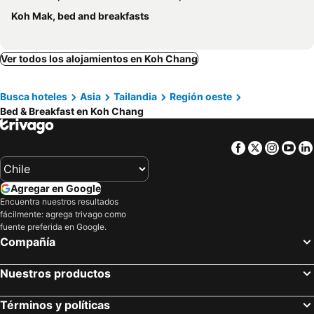
Koh Mak, bed and breakfasts
Ver todos los alojamientos en Koh Chang
Busca hoteles
Asia
Tailandia
Región oeste
Bed & Breakfast en Koh Chang
Facebook
Twitter
Insta
Yo
Agregar en Google
Encuentra nuestros resultados
fácilmente: agrega trivago como
fuente preferida en Google.
Compañía
Nuestros productos
Términos y políticas