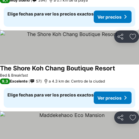
8,1
Muy bueno
394
a 0.1 km de la playa
Elige fechas para ver los precios exactos
Ver precios
Compartir
Ag
The Shore Koh Chang Boutique Resort
Bed & Breakfast
9,3
Excelente
57
a 4.3 km de: Centro de la ciudad
Elige fechas para ver los precios exactos
Ver precios
Compartir
Ag