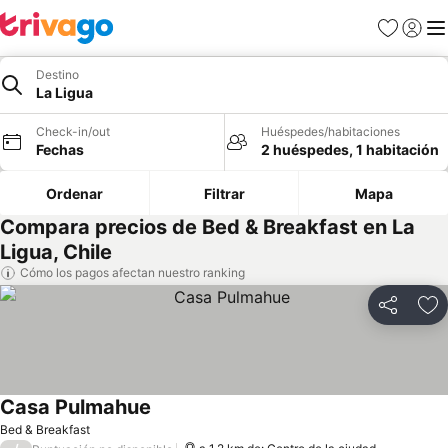
Favoritos
Iniciar 
Me
Destino
La Ligua
Check-in/out
Huéspedes/habitaciones
Fechas
2 huéspedes, 1 habitación
Ordenar
Filtrar
Mapa
Compara precios de Bed & Breakfast en La
Ligua, Chile
Cómo los pagos afectan nuestro ranking
Compartir
Ag
Casa Pulmahue
Bed & Breakfast