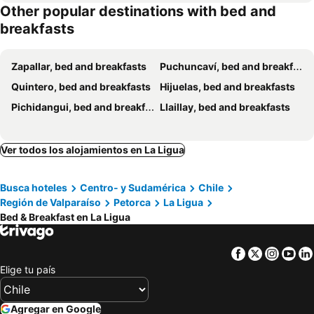
Other popular destinations with bed and
breakfasts
Zapallar, bed and breakfasts
Puchuncaví, bed and breakfasts
Quintero, bed and breakfasts
Hijuelas, bed and breakfasts
Pichidangui, bed and breakfasts
Llaillay, bed and breakfasts
Ver todos los alojamientos en La Ligua
Busca hoteles
Centro- y Sudamérica
Chile
Región de Valparaíso
Petorca
La Ligua
Bed & Breakfast en La Ligua
Facebook
Twitter
Insta
Yo
Elige tu país
Agregar en Google