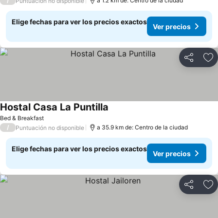
/
a 1.2 km de: Centro de la ciudad
Puntuación no disponible
Elige fechas para ver los precios exactos
Ver precios
Compartir
Ag
Hostal Casa La Puntilla
Bed & Breakfast
/
a 35.9 km de: Centro de la ciudad
Puntuación no disponible
Elige fechas para ver los precios exactos
Ver precios
Compartir
Ag