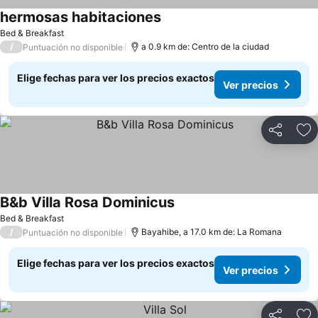
hermosas habitaciones
Bed & Breakfast
/
a 0.9 km de: Centro de la ciudad
Puntuación no disponible
Elige fechas para ver los precios exactos
Ver precios
Compartir
Ag
B&b Villa Rosa Dominicus
Bed & Breakfast
/
Bayahibe, a 17.0 km de: La Romana
Puntuación no disponible
Elige fechas para ver los precios exactos
Ver precios