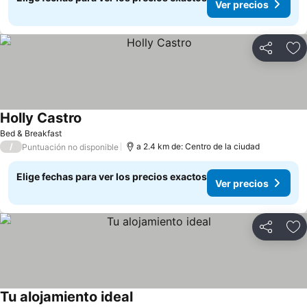
Ver precios
Compartir
Ag
Holly Castro
Bed & Breakfast
/
a 2.4 km de: Centro de la ciudad
Puntuación no disponible
Elige fechas para ver los precios exactos
Ver precios
Compartir
Ag
Tu alojamiento ideal