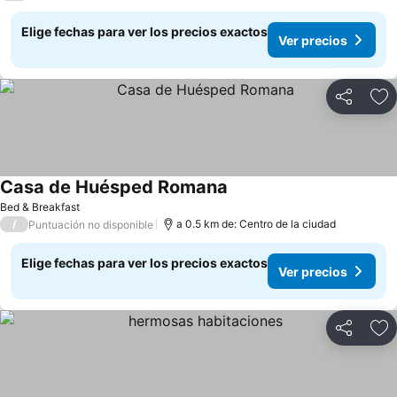
Elige fechas para ver los precios exactos
Ver precios
Compartir
Ag
Casa de Huésped Romana
Bed & Breakfast
/
a 0.5 km de: Centro de la ciudad
Puntuación no disponible
Elige fechas para ver los precios exactos
Ver precios
Compartir
Ag