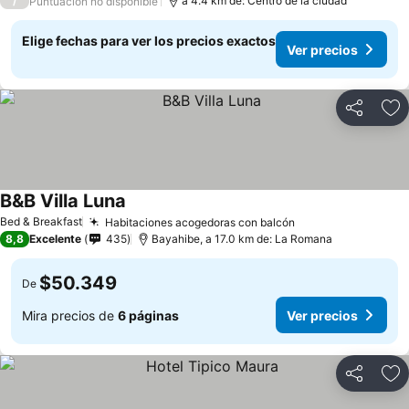
/
a 4.4 km de: Centro de la ciudad
Puntuación no disponible
Elige fechas para ver los precios exactos
Ver precios
Compartir
Ag
B&B Villa Luna
Bed & Breakfast
Habitaciones acogedoras con balcón
8,8
Excelente
435
Bayahibe, a 17.0 km de: La Romana
$50.349
De
Mira precios de
6 páginas
Ver precios
Compartir
Ag