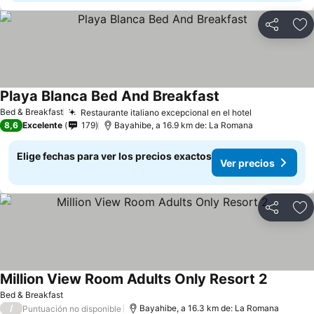
Compartir
Ag
Playa Blanca Bed And Breakfast
Bed & Breakfast
Restaurante italiano excepcional en el hotel
8,6
Excelente
179
Bayahibe, a 16.9 km de: La Romana
Elige fechas para ver los precios exactos
Ver precios
Compartir
Ag
Million View Room Adults Only Resort 2
Bed & Breakfast
/
Bayahibe, a 16.3 km de: La Romana
Puntuación no disponible