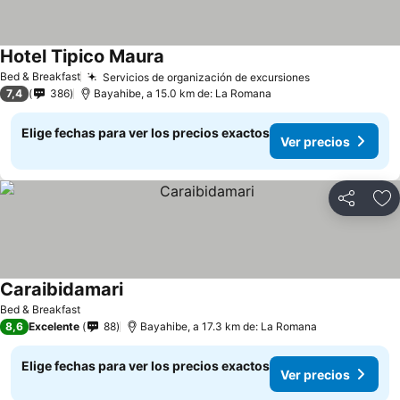
Hotel Tipico Maura
Bed & Breakfast
Servicios de organización de excursiones
7,4
386
Bayahibe, a 15.0 km de: La Romana
Elige fechas para ver los precios exactos
Ver precios
Compartir
Ag
Caraibidamari
Bed & Breakfast
8,6
Excelente
88
Bayahibe, a 17.3 km de: La Romana
Elige fechas para ver los precios exactos
Ver precios