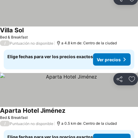
Compartir
Ag
Villa Sol
Bed & Breakfast
/
a 4.8 km de: Centro de la ciudad
Puntuación no disponible
Elige fechas para ver los precios exactos
Ver precios
Compartir
Ag
Aparta Hotel Jiménez
Bed & Breakfast
/
a 0.5 km de: Centro de la ciudad
Puntuación no disponible
Elige fechas para ver los precios exactos