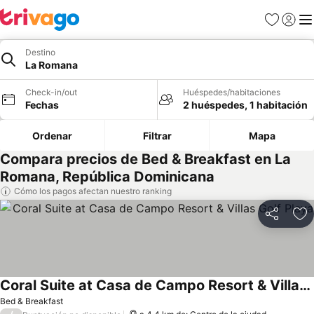
Favoritos
Iniciar 
Me
Destino
La Romana
Check-in/out
Huéspedes/habitaciones
Fechas
2 huéspedes, 1 habitación
Ordenar
Filtrar
Mapa
Compara precios de Bed & Breakfast en La
Romana, República Dominicana
Cómo los pagos afectan nuestro ranking
Compartir
Ag
Coral Suite at Casa de Campo Resort & Villas Golf Playa
Bed & Breakfast