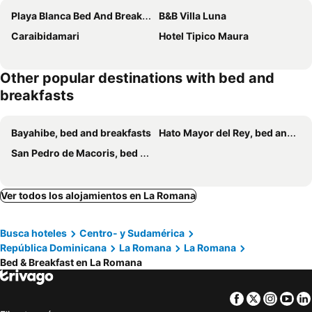
Playa Blanca Bed And Breakfast
B&B Villa Luna
Caraibidamari
Hotel Tipico Maura
Other popular destinations with bed and
breakfasts
Bayahibe, bed and breakfasts
Hato Mayor del Rey, bed and breakfasts
San Pedro de Macoris, bed and breakfasts
Ver todos los alojamientos en La Romana
Busca hoteles
Centro- y Sudamérica
República Dominicana
La Romana
La Romana
Bed & Breakfast en La Romana
Facebook
Twitter
Insta
Yo