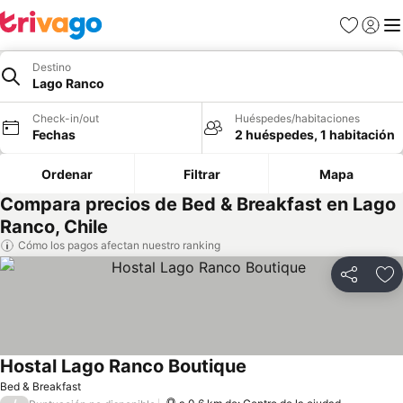
Favoritos
Iniciar 
Me
Destino
Lago Ranco
Check-in/out
Huéspedes/habitaciones
Fechas
2 huéspedes, 1 habitación
Ordenar
Filtrar
Mapa
Compara precios de Bed & Breakfast en Lago
Ranco, Chile
Cómo los pagos afectan nuestro ranking
Compartir
Ag
Hostal Lago Ranco Boutique
Ver precios
Bed & Breakfast