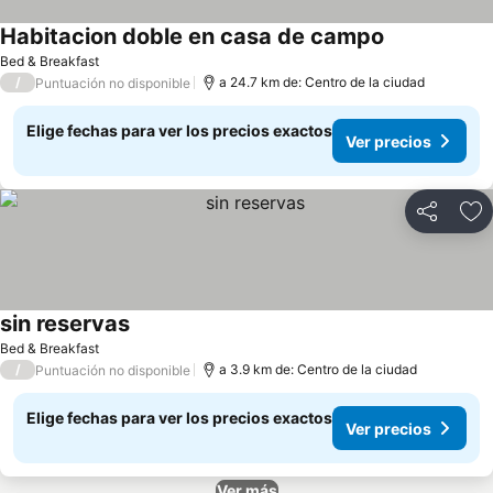
Habitacion doble en casa de campo
Ver precios
Bed & Breakfast
/
a 24.7 km de: Centro de la ciudad
Puntuación no disponible
Elige fechas para ver los precios exactos
Ver precios
Compartir
Ag
sin reservas
Ver precios
Bed & Breakfast
/
a 3.9 km de: Centro de la ciudad
Puntuación no disponible
Elige fechas para ver los precios exactos
Ver precios
Ver más