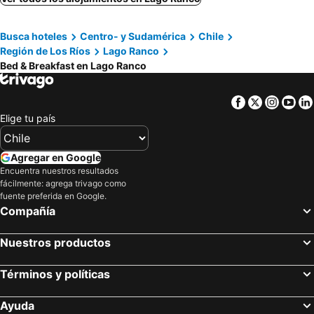
Busca hoteles
Centro- y Sudamérica
Chile
Región de Los Ríos
Lago Ranco
Bed & Breakfast en Lago Ranco
Facebook
Twitter
Insta
Yo
Elige tu país
Agregar en Google
Encuentra nuestros resultados
fácilmente: agrega trivago como
fuente preferida en Google.
Compañía
Nuestros productos
Términos y políticas
Ayuda