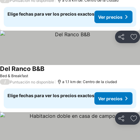
/
a 0.6 km de: Centro de la ciudad
Puntuación no disponible
Elige fechas para ver los precios exactos
Ver precios
Compartir
Ag
Del Ranco B&B
Ver precios
Bed & Breakfast
/
a 1.1 km de: Centro de la ciudad
Puntuación no disponible
Elige fechas para ver los precios exactos
Ver precios
Compartir
Ag