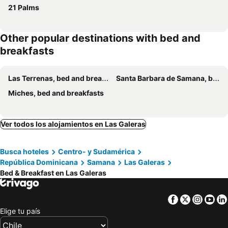
21 Palms
Other popular destinations with bed and
breakfasts
Las Terrenas, bed and breakfasts
Santa Barbara de Samana, bed and breakfasts
Miches, bed and breakfasts
Ver todos los alojamientos en Las Galeras
Busca hoteles
Centro- y Sudamérica
República Dominicana
Samana
Las Galeras
Bed & Breakfast en Las Galeras
Facebook
Twitter
Insta
Yo
Elige tu país