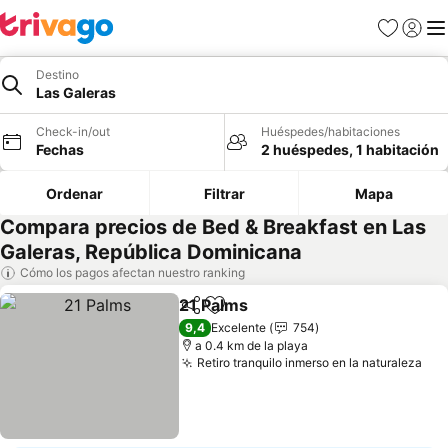
Favoritos
Iniciar 
Me
Destino
Las Galeras
Check-in/out
Huéspedes/habitaciones
Fechas
2 huéspedes, 1 habitación
Ordenar
Filtrar
Mapa
Compara precios de Bed & Breakfast en Las
Galeras, República Dominicana
Cómo los pagos afectan nuestro ranking
21 Palms
Compartir
Agregar a favoritos
9,4
Excelente
754
a 0.4 km de la playa
Retiro tranquilo inmerso en la naturaleza