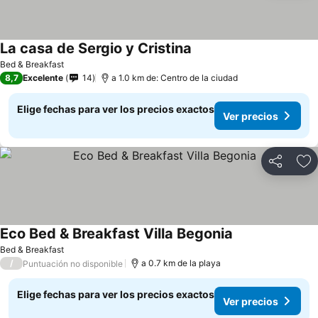
La casa de Sergio y Cristina
Bed & Breakfast
8,7
Excelente
14
a 1.0 km de: Centro de la ciudad
Elige fechas para ver los precios exactos
Ver precios
Compartir
Ag
Eco Bed & Breakfast Villa Begonia
Bed & Breakfast
/
a 0.7 km de la playa
Puntuación no disponible
Elige fechas para ver los precios exactos
Ver precios