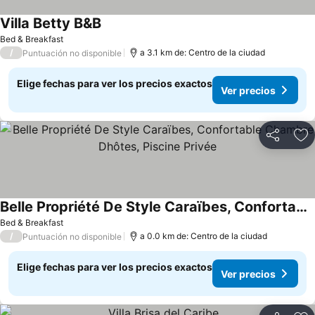
Villa Betty B&B
Bed & Breakfast
/
a 3.1 km de: Centro de la ciudad
Puntuación no disponible
Elige fechas para ver los precios exactos
Ver precios
Compartir
Ag
Belle Propriété De Style Caraïbes, Confortable Chambre Dhôtes, Piscine Privée
Bed & Breakfast
/
a 0.0 km de: Centro de la ciudad
Puntuación no disponible
Elige fechas para ver los precios exactos
Ver precios