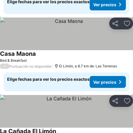
Elige fechas para ver los precios exactos
Ver precios
Compartir
Ag
Casa Maona
Bed & Breakfast
/
El Limón, a 8.7 km de: Las Terrenas
Puntuación no disponible
Elige fechas para ver los precios exactos
Ver precios
Compartir
Ag
La Cañada El Limón