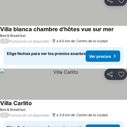
Compartir
Ag
Villa blanca chambre d'hôtes vue sur mer
Bed & Breakfast
/
a 6.0 km de: Centro de la ciudad
Puntuación no disponible
Elige fechas para ver los precios exactos
Ver precios
Compartir
Ag
Villa Carlito
Bed & Breakfast
/
a 3.6 km de: Centro de la ciudad
Puntuación no disponible