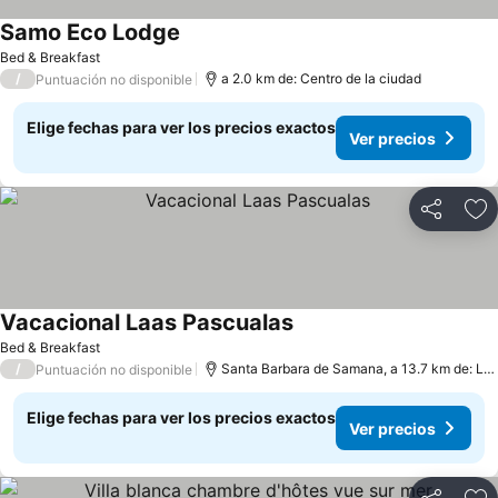
Samo Eco Lodge
Bed & Breakfast
/
a 2.0 km de: Centro de la ciudad
Puntuación no disponible
Elige fechas para ver los precios exactos
Ver precios
Compartir
Ag
Vacacional Laas Pascualas
Bed & Breakfast
/
Santa Barbara de Samana, a 13.7 km de: Las Terrenas
Puntuación no disponible
Elige fechas para ver los precios exactos
Ver precios