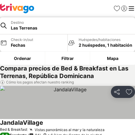
Favoritos
Iniciar 
Me
Destino
Las Terrenas
Check-in/out
Huéspedes/habitaciones
Fechas
2 huéspedes, 1 habitación
Ordenar
Filtrar
Mapa
Compara precios de Bed & Breakfast en Las
Terrenas, República Dominicana
Cómo los pagos afectan nuestro ranking
Compartir
Ag
JandalaVillage
Bed & Breakfast
Vistas panorámicas al mar y la naturaleza