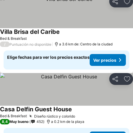
Compartir
Ag
Villa Brisa del Caribe
Bed & Breakfast
/
a 3.6 km de: Centro de la ciudad
Puntuación no disponible
Elige fechas para ver los precios exactos
Ver precios
Compartir
Ag
Casa Delfin Guest House
Bed & Breakfast
Diseño rústico y colorido
8,4
Muy bueno
452
a 0.2 km de la playa