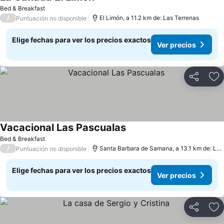
Bed & Breakfast
/
El Limón, a 11.2 km de: Las Terrenas
Puntuación no disponible
Elige fechas para ver los precios exactos
Ver precios
Compartir
Ag
Vacacional Las Pascualas
Bed & Breakfast
/
Santa Barbara de Samana, a 13.1 km de: Las Terrenas
Puntuación no disponible
Elige fechas para ver los precios exactos
Ver precios
Compartir
Ag