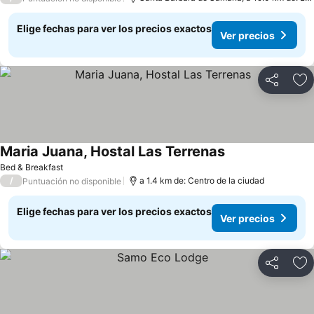
Elige fechas para ver los precios exactos
Ver precios
Compartir
Ag
Maria Juana, Hostal Las Terrenas
Bed & Breakfast
/
a 1.4 km de: Centro de la ciudad
Puntuación no disponible
Elige fechas para ver los precios exactos
Ver precios
Compartir
Ag