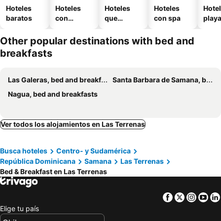
Hoteles
Hoteles
Hoteles
Hoteles
Hotel
baratos
con
que
con spa
play
piscina
aceptan
mascotas
Other popular destinations with bed and
breakfasts
Las Galeras, bed and breakfasts
Santa Barbara de Samana, bed and breakfasts
Nagua, bed and breakfasts
Ver todos los alojamientos en Las Terrenas
Busca hoteles
Centro- y Sudamérica
República Dominicana
Samana
Las Terrenas
Bed & Breakfast en Las Terrenas
Facebook
Twitter
Insta
Yo
Elige tu país