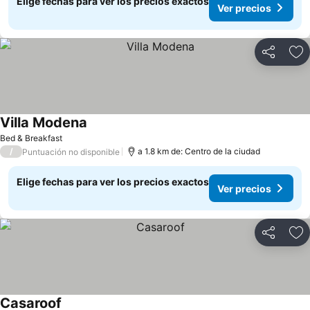
Elige fechas para ver los precios exactos
Ver precios
Compartir
Ag
Villa Modena
Bed & Breakfast
/
a 1.8 km de: Centro de la ciudad
Puntuación no disponible
Elige fechas para ver los precios exactos
Ver precios
Compartir
Ag
Casaroof