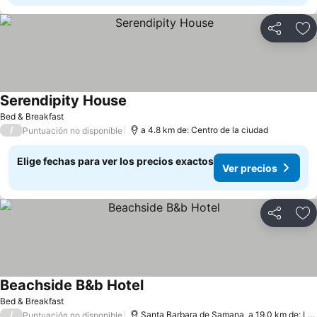
Compartir
Ag
Serendipity House
Bed & Breakfast
/
a 4.8 km de: Centro de la ciudad
Puntuación no disponible
Elige fechas para ver los precios exactos
Ver precios
Compartir
Ag
Beachside B&b Hotel
Bed & Breakfast
/
Santa Barbara de Samana, a 19.0 km de: Las Terrenas
Puntuación no disponible