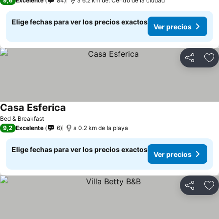
9,6
Excelente
84
a 6.2 km de: Centro de la ciudad
Elige fechas para ver los precios exactos
Ver precios
Compartir
Ag
Casa Esferica
Bed & Breakfast
9,2
Excelente
6
a 0.2 km de la playa
Elige fechas para ver los precios exactos
Ver precios
Compartir
Ag