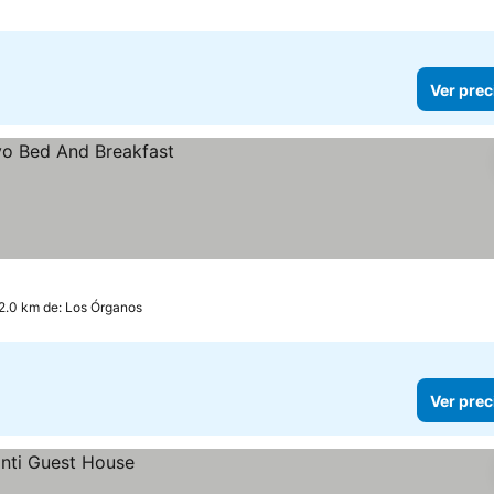
Ver prec
 2.0 km de: Los Órganos
Ver prec