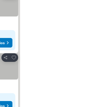
ios
Agregar a favoritos
Compartir
ios