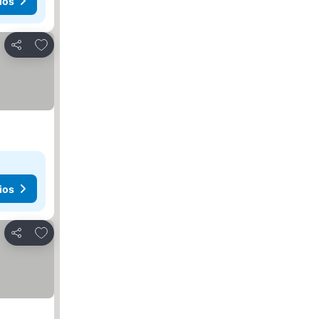
ios
Agregar a favoritos
Compartir
ios
Agregar a favoritos
Compartir