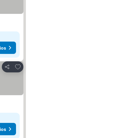
ios
Agregar a favoritos
Compartir
ios