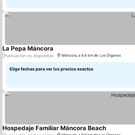
La Pepa Máncora
Puntuación no disponible
/
Máncora, a 9.4 km de: Los Órganos
Elige fechas para ver los precios exactos
Hospedaje Familiar Máncora Beach
/
Máncora, a 9.9 km de: Los Órganos