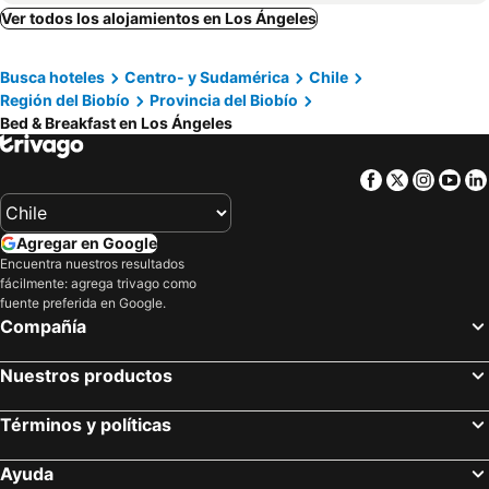
Ver todos los alojamientos en Los Ángeles
Busca hoteles
Centro- y Sudamérica
Chile
Región del Biobío
Provincia del Biobío
Bed & Breakfast en Los Ángeles
Facebook
Twitter
Insta
Yo
Agregar en Google
Encuentra nuestros resultados
fácilmente: agrega trivago como
fuente preferida en Google.
Compañía
Nuestros productos
Términos y políticas
Ayuda