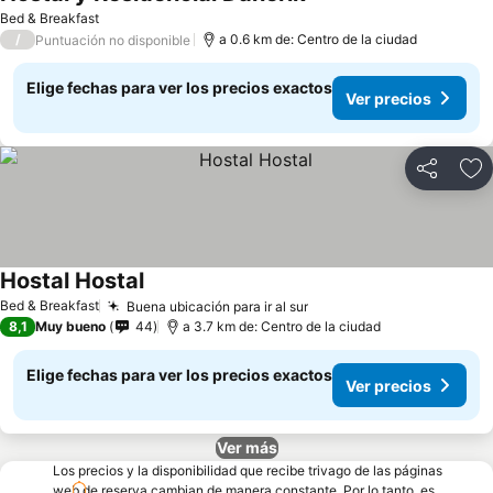
Bed & Breakfast
/
a 0.6 km de: Centro de la ciudad
Puntuación no disponible
Elige fechas para ver los precios exactos
Ver precios
Compartir
Ag
Hostal Hostal
Bed & Breakfast
Buena ubicación para ir al sur
8,1
Muy bueno
44
a 3.7 km de: Centro de la ciudad
Elige fechas para ver los precios exactos
Ver precios
Ver más
Los precios y la disponibilidad que recibe trivago de las páginas
web de reserva cambian de manera constante. Por lo tanto, es