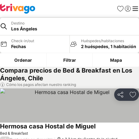
Favoritos
Iniciar 
Me
Destino
Los Ángeles
Check-in/out
Huéspedes/habitaciones
Fechas
2 huéspedes, 1 habitación
Ordenar
Filtrar
Mapa
Compara precios de Bed & Breakfast en Los
Ángeles, Chile
Cómo los pagos afectan nuestro ranking
Compartir
Ag
Hermosa casa Hostal de Miguel
Bed & Breakfast