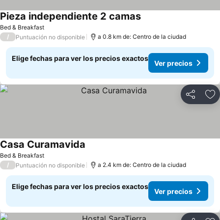
Pieza independiente 2 camas
Bed & Breakfast
/
a 0.8 km de: Centro de la ciudad
Puntuación no disponible
Elige fechas para ver los precios exactos
Ver precios
Compartir
Ag
Casa Curamavida
Bed & Breakfast
/
a 2.4 km de: Centro de la ciudad
Puntuación no disponible
Elige fechas para ver los precios exactos
Ver precios