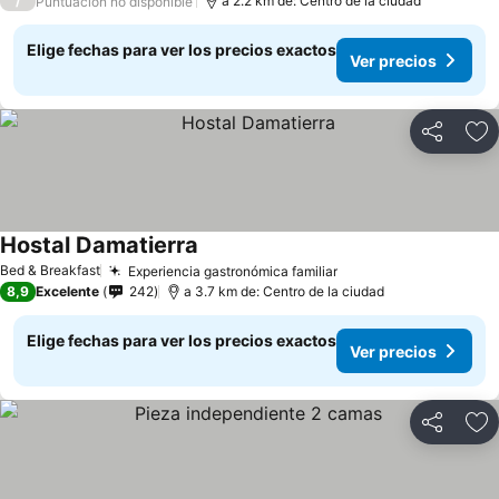
/
a 2.2 km de: Centro de la ciudad
Puntuación no disponible
Elige fechas para ver los precios exactos
Ver precios
Compartir
Ag
Hostal Damatierra
Bed & Breakfast
Experiencia gastronómica familiar
8,9
Excelente
242
a 3.7 km de: Centro de la ciudad
Elige fechas para ver los precios exactos
Ver precios
Compartir
Ag