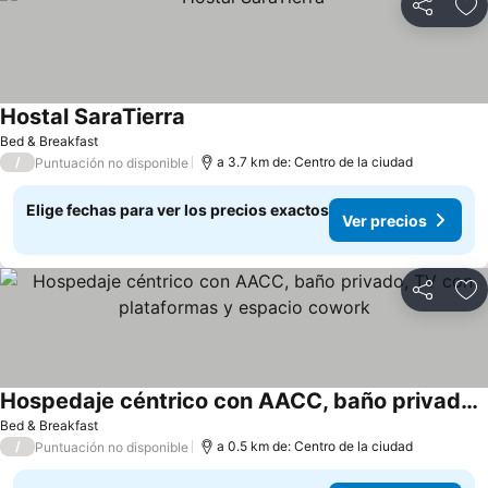
Compartir
Ag
Hostal SaraTierra
Bed & Breakfast
/
a 3.7 km de: Centro de la ciudad
Puntuación no disponible
Elige fechas para ver los precios exactos
Ver precios
Compartir
Ag
Hospedaje céntrico con AACC, baño privado, TV con plataformas y espacio cowork
Bed & Breakfast
/
a 0.5 km de: Centro de la ciudad
Puntuación no disponible