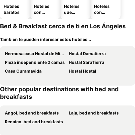
Hoteles
Hoteles
Hoteles
Hoteles
baratos
con
que
con
piscina
aceptan
estaciona
mascotas
miento
Bed & Breakfast cerca de ti en Los Ángeles
También te pueden interesar estos hoteles...
Hermosa casa Hostal de Miguel
Hostal Damatierra
Pieza independiente 2 camas
Hostal SaraTierra
Casa Curamavida
Hostal Hostal
Other popular destinations with bed and
breakfasts
Angol, bed and breakfasts
Laja, bed and breakfasts
Renaico, bed and breakfasts