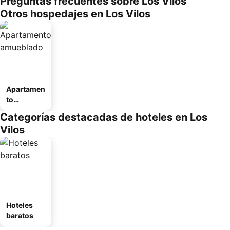
Preguntas frecuentes sobre Los Vilos
Otros hospedajes en Los Vilos
Apartamen
to
amueblad
Categorías destacadas de hoteles en Los
o
Vilos
Hoteles
baratos