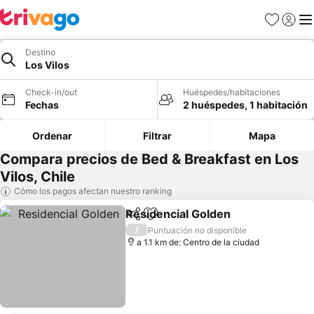
Favoritos
Iniciar 
Me
Destino
Los Vilos
Check-in/out
Huéspedes/habitaciones
Fechas
2 huéspedes, 1 habitación
Ordenar
Filtrar
Mapa
Compara precios de Bed & Breakfast en Los
Vilos, Chile
Cómo los pagos afectan nuestro ranking
Residencial Golden
Compartir
Agregar a favoritos
/
Puntuación no disponible
a 1.1 km de: Centro de la ciudad