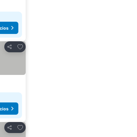
cios
Agregar a favoritos
Compartir
cios
Agregar a favoritos
Compartir