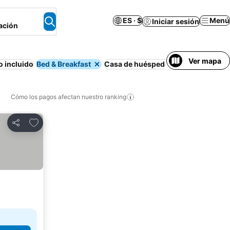
ES · $
Menú
Iniciar sesión
ación
Ver mapa
 incluido
Bed & Breakfast
Casa de huéspedes
Hostel
Desayun
Cómo los pagos afectan nuestro ranking
Agregar a favoritos
Compartir