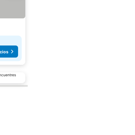
cios
encuentres