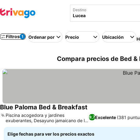
Destino
Filtros
1
Ordenar por
Precio
Ubicación
H
Compara precios de Bed & 
Blue Paloma Bed & Breakfast
Piscina acogedora y jardines
Excelente
(381 puntu
9,7
exuberantes, Desayuno jamaicano de la
granja a la mesa
Elige fechas para ver los precios exactos