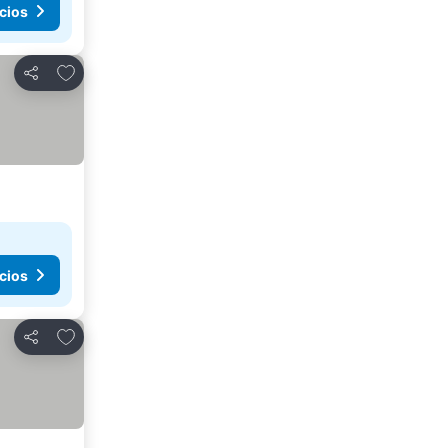
cios
Agregar a favoritos
Compartir
cios
Agregar a favoritos
Compartir