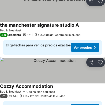
Compartir
Ag
the manchester signature studio A
Bed & Breakfast
8,9
Excelente
161
a 3.0 km de: Centro de la ciudad
Elige fechas para ver los precios exactos
Ver precios
Compartir
Ag
Cozzy Accommodation
Bed & Breakfast
Cocina bien equipada
7,1
54
a 3.7 km de: Centro de la ciudad