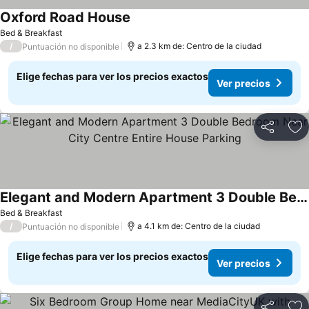
Oxford Road House
Bed & Breakfast
/
a 2.3 km de: Centro de la ciudad
Puntuación no disponible
Elige fechas para ver los precios exactos
Ver precios
Compartir
Ag
Elegant and Modern Apartment 3 Double Bedroom Near City Centre Entire House Parking
Bed & Breakfast
/
a 4.1 km de: Centro de la ciudad
Puntuación no disponible
Elige fechas para ver los precios exactos
Ver precios