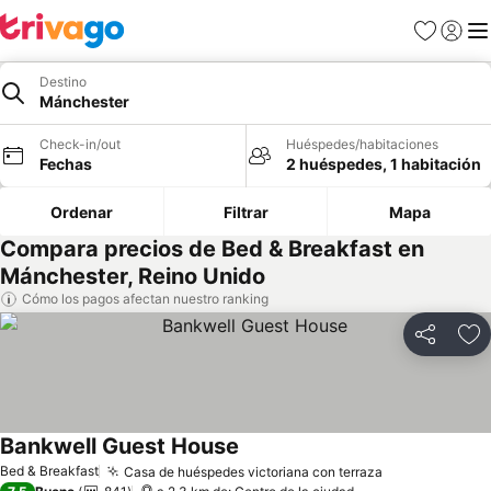
Favoritos
Iniciar 
Me
Destino
Mánchester
Check-in/out
Huéspedes/habitaciones
Fechas
2 huéspedes, 1 habitación
Ordenar
Filtrar
Mapa
Compara precios de Bed & Breakfast en
Mánchester, Reino Unido
Cómo los pagos afectan nuestro ranking
Compartir
Ag
Bankwell Guest House
Bed & Breakfast
Casa de huéspedes victoriana con terraza