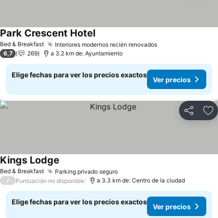
Park Crescent Hotel
Bed & Breakfast
Interiores modernos recién renovados
6,7
269
a 3.2 km de: Ayuntamiento
Elige fechas para ver los precios exactos
Ver precios
Compartir
Ag
Kings Lodge
Bed & Breakfast
Parking privado seguro
/
a 3.3 km de: Centro de la ciudad
Puntuación no disponible
Elige fechas para ver los precios exactos
Ver precios