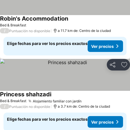
Robin's Accommodation
Bed & Breakfast
/
a 11.7 km de: Centro de la ciudad
Puntuación no disponible
Elige fechas para ver los precios exactos
Ver precios
Compartir
Ag
Princess shahzadi
Bed & Breakfast
Alojamiento familiar con jardín
/
a 3.7 km de: Centro de la ciudad
Puntuación no disponible
Elige fechas para ver los precios exactos
Ver precios