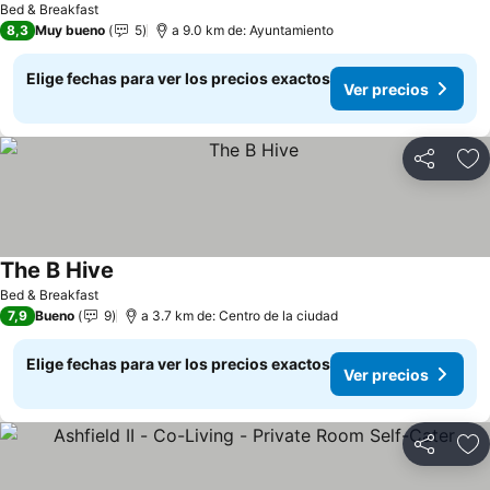
Bed & Breakfast
8,3
Muy bueno
5
a 9.0 km de: Ayuntamiento
Elige fechas para ver los precios exactos
Ver precios
Compartir
Ag
The B Hive
Bed & Breakfast
7,9
Bueno
9
a 3.7 km de: Centro de la ciudad
Elige fechas para ver los precios exactos
Ver precios
Compartir
Ag