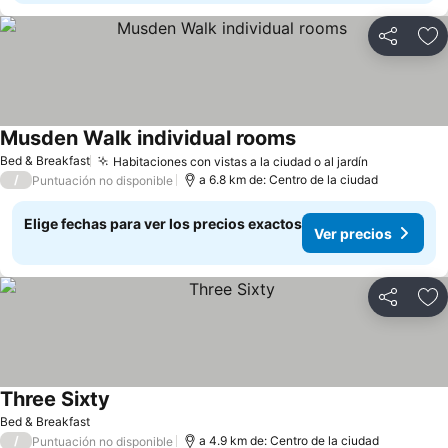
Compartir
Ag
Musden Walk individual rooms
Bed & Breakfast
Habitaciones con vistas a la ciudad o al jardín
/
a 6.8 km de: Centro de la ciudad
Puntuación no disponible
Elige fechas para ver los precios exactos
Ver precios
Compartir
Ag
Three Sixty
Bed & Breakfast
/
a 4.9 km de: Centro de la ciudad
Puntuación no disponible