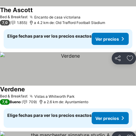
The Ascott
Bed & Breakfast
Encanto de casa victoriana
7,0
1.855
a 4.2 km de: Old Trafford Football Stadium
Elige fechas para ver los precios exactos
Ver precios
Compartir
Ag
Verdene
Bed & Breakfast
Vistas a Whitworth Park
7,6
Bueno
709
a 2.6 km de: Ayuntamiento
Elige fechas para ver los precios exactos
Ver precios