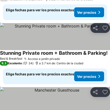
Elige fechas para ver los precios exactos
Ver precios
Compartir
Ag
Stunning Private room + Bathroom & Parking!
Bed & Breakfast
Acceso a jardín privado
9,3
Excelente
34
a 3.7 km de: Centro de la ciudad
Elige fechas para ver los precios exactos
Ver precios
Compartir
Ag