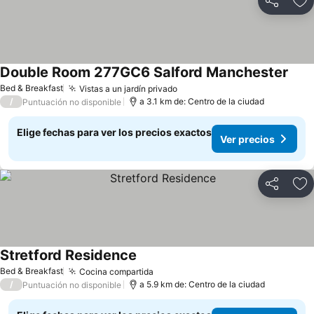
Compartir
Ag
Double Room 277GC6 Salford Manchester
Bed & Breakfast
Vistas a un jardín privado
/
a 3.1 km de: Centro de la ciudad
Puntuación no disponible
Elige fechas para ver los precios exactos
Ver precios
Compartir
Ag
Stretford Residence
Bed & Breakfast
Cocina compartida
/
a 5.9 km de: Centro de la ciudad
Puntuación no disponible