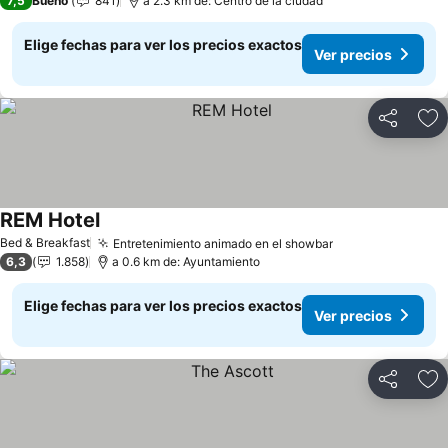
7,5
Bueno
841
a 2.3 km de: Centro de la ciudad
Elige fechas para ver los precios exactos
Ver precios
Compartir
Ag
REM Hotel
Bed & Breakfast
Entretenimiento animado en el showbar
6,3
1.858
a 0.6 km de: Ayuntamiento
Elige fechas para ver los precios exactos
Ver precios
Compartir
Ag