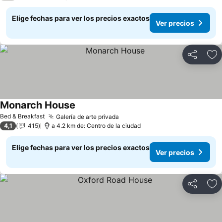
Elige fechas para ver los precios exactos
Ver precios
Compartir
Ag
Monarch House
Bed & Breakfast
Galería de arte privada
4,1
415
a 4.2 km de: Centro de la ciudad
Elige fechas para ver los precios exactos
Ver precios
Compartir
Ag