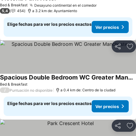
Bed & Breakfast
Desayuno continental en el comedor
5,4
454
a 3.2 km de: Ayuntamiento
Elige fechas para ver los precios exactos
Ver precios
Compartir
Ag
Spacious Double Bedroom WC Greater Manchester
Bed & Breakfast
/
a 0.4 km de: Centro de la ciudad
Puntuación no disponible
Elige fechas para ver los precios exactos
Ver precios
Compartir
Ag