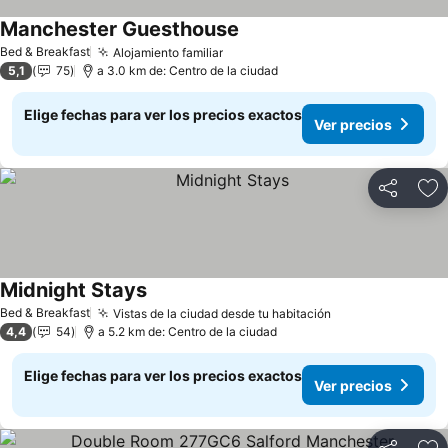
Manchester Guesthouse
Bed & Breakfast
Alojamiento familiar
5,1
75
a 3.0 km de: Centro de la ciudad
Elige fechas para ver los precios exactos
Ver precios
Compartir
Ag
Midnight Stays
Bed & Breakfast
Vistas de la ciudad desde tu habitación
4,4
54
a 5.2 km de: Centro de la ciudad
Elige fechas para ver los precios exactos
Ver precios