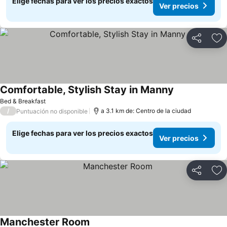
Elige fechas para ver los precios exactos
Ver precios
Compartir
Ag
Comfortable, Stylish Stay in Manny
Bed & Breakfast
/
a 3.1 km de: Centro de la ciudad
Puntuación no disponible
Elige fechas para ver los precios exactos
Ver precios
Compartir
Ag
Manchester Room