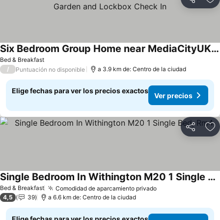
Compartir
Ag
Six Bedroom Group Home near MediaCityUK with Garden and Lockbox Check In
Bed & Breakfast
/
a 3.9 km de: Centro de la ciudad
Puntuación no disponible
Elige fechas para ver los precios exactos
Ver precios
Compartir
Ag
Single Bedroom In Withington M20 1 Single Bed, Rm4
Bed & Breakfast
Comodidad de aparcamiento privado
4,5
39
a 6.6 km de: Centro de la ciudad
Elige fechas para ver los precios exactos