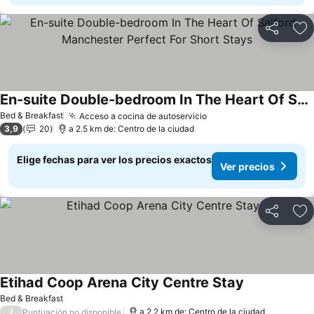
Compartir
Ag
En-suite Double-bedroom In The Heart Of Salford Manchester Perfect For Short Stays
Bed & Breakfast
Acceso a cocina de autoservicio
3,9
20
a 2.5 km de: Centro de la ciudad
Elige fechas para ver los precios exactos
Ver precios
Compartir
Ag
Etihad Coop Arena City Centre Stay
Bed & Breakfast
/
a 2.2 km de: Centro de la ciudad
Puntuación no disponible