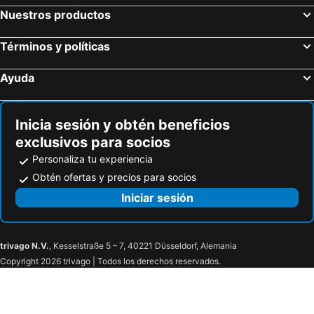
Baslow, bed and breakfasts
Alderley Edge, bed and breakfasts
Nuestros productos
Sefton, bed and breakfasts
Macclesfield, bed and breakfasts
Términos y políticas
Hayfield, bed and breakfasts
Eccles, bed and breakfasts
Droylsden, bed and breakfasts
Burscough, bed and breakfasts
Ayuda
Knutsford, bed and breakfasts
Ellesmere Port, bed and breakfasts
Inicia sesión y obtén beneficios
exclusivos para socios
Personaliza tu experiencia
Obtén ofertas y precios para socios
Iniciar sesión
trivago N.V.
, Kesselstraße 5 – 7, 40221 Düsseldorf, Alemania
Copyright 2026 trivago | Todos los derechos reservados.