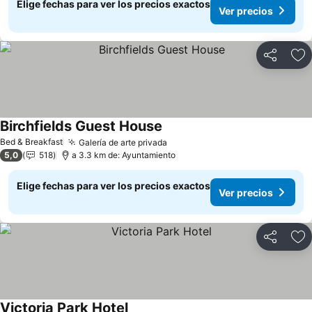
Elige fechas para ver los precios exactos
Ver precios
Compartir
Ag
Birchfields Guest House
Bed & Breakfast
Galería de arte privada
5,0
518
a 3.3 km de: Ayuntamiento
Elige fechas para ver los precios exactos
Ver precios
Compartir
Ag
Victoria Park Hotel