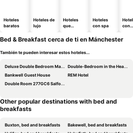
Hoteles
Hoteles de
Hoteles
Hoteles
Hote
baratos
lujo
que
con spa
con
aceptan
esta
mascotas
mien
Bed & Breakfast cerca de ti en Mánchester
También te pueden interesar estos hoteles...
Deluxe Double Bedroom Manchester
Double-Bedroom in the Heart of Salford Manchester Perfect for Short Stays
Bankwell Guest House
REM Hotel
Double Room 277GC6 Salford Manchester
Other popular destinations with bed and
breakfasts
Buxton, bed and breakfasts
Bakewell, bed and breakfasts