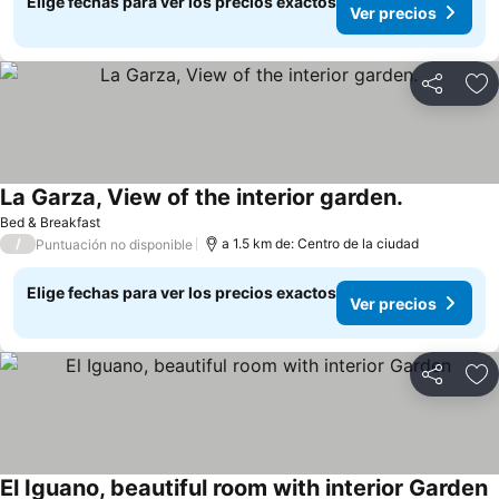
Elige fechas para ver los precios exactos
Ver precios
Compartir
Ag
La Garza, View of the interior garden.
Bed & Breakfast
/
a 1.5 km de: Centro de la ciudad
Puntuación no disponible
Elige fechas para ver los precios exactos
Ver precios
Compartir
Ag
El Iguano, beautiful room with interior Garden