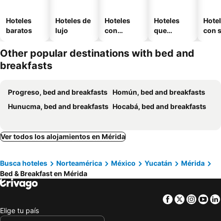
Hoteles
Hoteles de
Hoteles
Hoteles
Hote
baratos
lujo
con
que
con 
piscina
aceptan
mascotas
Other popular destinations with bed and
breakfasts
Progreso, bed and breakfasts
Homún, bed and breakfasts
Hunucma, bed and breakfasts
Hocabá, bed and breakfasts
Ver todos los alojamientos en Mérida
Busca hoteles
Norteamérica
México
Yucatán
Mérida
Bed & Breakfast en Mérida
Facebook
Twitter
Insta
Yo
Elige tu país