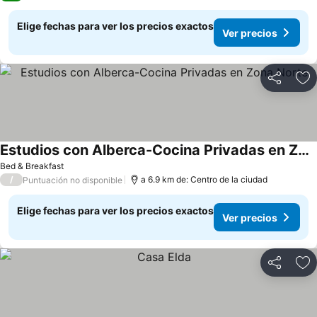
Elige fechas para ver los precios exactos
Ver precios
Compartir
Ag
Estudios con Alberca-Cocina Privadas en Zona Norte
Bed & Breakfast
/
a 6.9 km de: Centro de la ciudad
Puntuación no disponible
Elige fechas para ver los precios exactos
Ver precios
Compartir
Ag