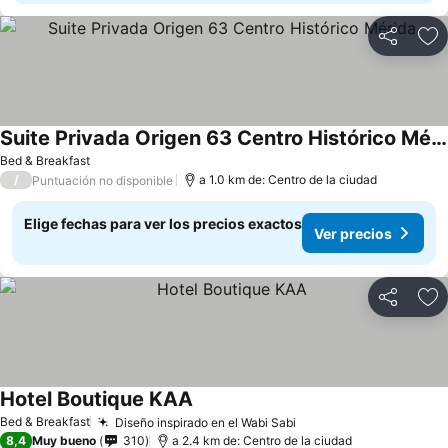
Compartir
Ag
Suite Privada Origen 63 Centro Histórico Mérida
Bed & Breakfast
/
a 1.0 km de: Centro de la ciudad
Puntuación no disponible
Elige fechas para ver los precios exactos
Ver precios
Compartir
Ag
Hotel Boutique KAA
Bed & Breakfast
Diseño inspirado en el Wabi Sabi
8,4
Muy bueno
310
a 2.4 km de: Centro de la ciudad