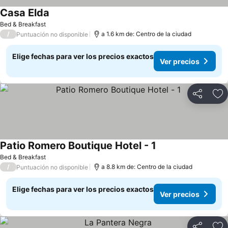
Casa Elda
Bed & Breakfast
/
a 1.6 km de: Centro de la ciudad
Puntuación no disponible
Elige fechas para ver los precios exactos
Ver precios
Compartir
Ag
Patio Romero Boutique Hotel - 1
Bed & Breakfast
/
a 8.8 km de: Centro de la ciudad
Puntuación no disponible
Elige fechas para ver los precios exactos
Ver precios