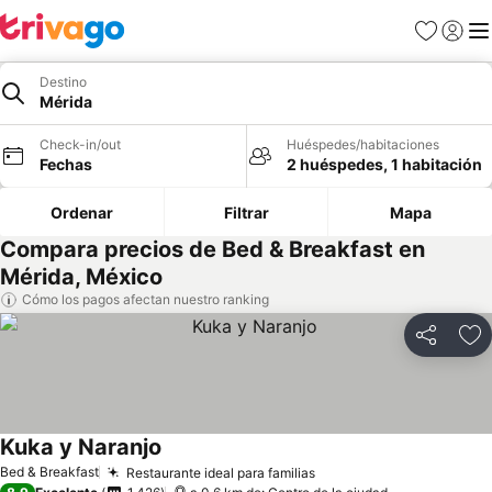
Favoritos
Iniciar 
Me
Destino
Mérida
Check-in/out
Huéspedes/habitaciones
Fechas
2 huéspedes, 1 habitación
Ordenar
Filtrar
Mapa
Compara precios de Bed & Breakfast en
Mérida, México
Cómo los pagos afectan nuestro ranking
Compartir
Ag
Kuka y Naranjo
Bed & Breakfast
Restaurante ideal para familias