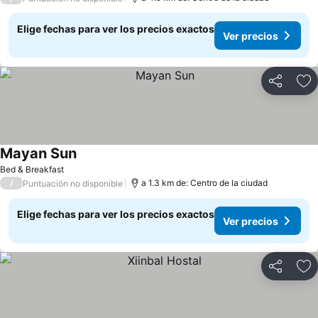
Elige fechas para ver los precios exactos
Ver precios
Compartir
Ag
Mayan Sun
Bed & Breakfast
/
a 1.3 km de: Centro de la ciudad
Puntuación no disponible
Elige fechas para ver los precios exactos
Ver precios
Compartir
Ag