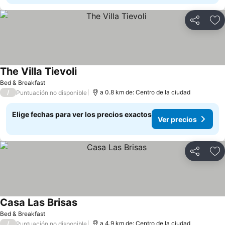
Compartir
Ag
The Villa Tievoli
Bed & Breakfast
/
a 0.8 km de: Centro de la ciudad
Puntuación no disponible
Elige fechas para ver los precios exactos
Ver precios
Compartir
Ag
Casa Las Brisas
Bed & Breakfast
/
a 4.9 km de: Centro de la ciudad
Puntuación no disponible