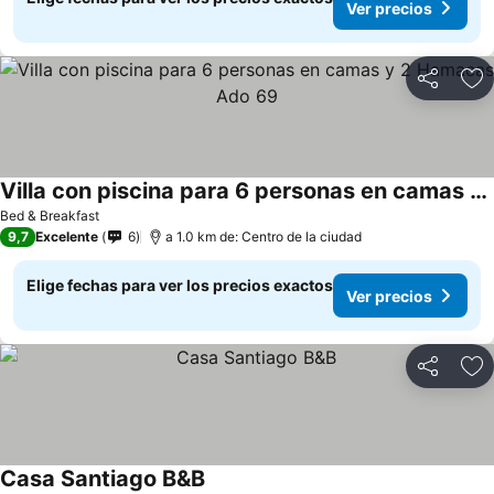
Ver precios
Compartir
Ag
Villa con piscina para 6 personas en camas y 2 Hamacas Ado 69
Bed & Breakfast
9,7
Excelente
6
a 1.0 km de: Centro de la ciudad
Elige fechas para ver los precios exactos
Ver precios
Compartir
Ag
Casa Santiago B&B