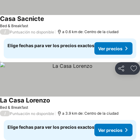
Casa Sacnicte
Bed & Breakfast
/
a 0.6 km de: Centro de la ciudad
Puntuación no disponible
Elige fechas para ver los precios exactos
Ver precios
Compartir
Ag
La Casa Lorenzo
Bed & Breakfast
/
a 3.9 km de: Centro de la ciudad
Puntuación no disponible
Elige fechas para ver los precios exactos
Ver precios