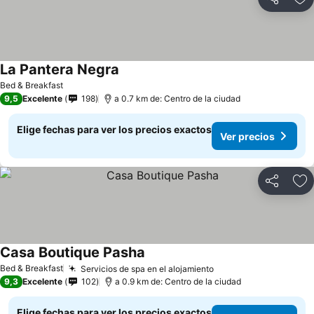
Compartir
Ag
La Pantera Negra
Bed & Breakfast
9,5
Excelente
198
a 0.7 km de: Centro de la ciudad
Elige fechas para ver los precios exactos
Ver precios
Compartir
Ag
Casa Boutique Pasha
Bed & Breakfast
Servicios de spa en el alojamiento
9,3
Excelente
102
a 0.9 km de: Centro de la ciudad
Elige fechas para ver los precios exactos