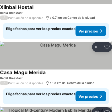
Xiinbal Hostal
Bed & Breakfast
/
a 0.7 km de: Centro de la ciudad
Puntuación no disponible
Elige fechas para ver los precios exactos
Ver precios
Compartir
Ag
Casa Magu Merida
Bed & Breakfast
/
a 1.3 km de: Centro de la ciudad
Puntuación no disponible
Elige fechas para ver los precios exactos
Ver precios