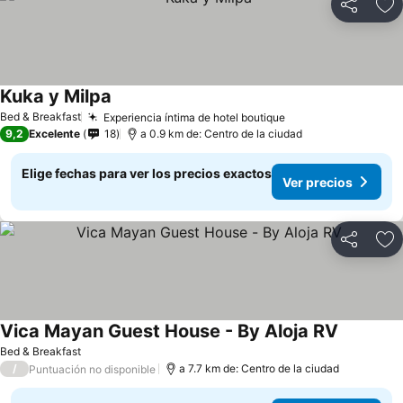
Compartir
Ag
Kuka y Milpa
Bed & Breakfast
Experiencia íntima de hotel boutique
9,2
Excelente
18
a 0.9 km de: Centro de la ciudad
Elige fechas para ver los precios exactos
Ver precios
Compartir
Ag
Vica Mayan Guest House - By Aloja RV
Bed & Breakfast
/
a 7.7 km de: Centro de la ciudad
Puntuación no disponible