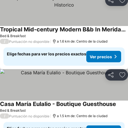
Compartir
Ag
Tropical Mid-century Modern B&b In Meridas Centro Historico
Bed & Breakfast
/
a 1.6 km de: Centro de la ciudad
Puntuación no disponible
Elige fechas para ver los precios exactos
Ver precios
Compartir
Ag
Casa María Eulalio - Boutique Guesthouse
Bed & Breakfast
/
a 1.5 km de: Centro de la ciudad
Puntuación no disponible