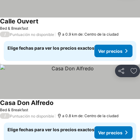
Calle Ouvert
Bed & Breakfast
/
a 0.9 km de: Centro de la ciudad
Puntuación no disponible
Elige fechas para ver los precios exactos
Ver precios
Compartir
Ag
Casa Don Alfredo
Bed & Breakfast
/
a 0.8 km de: Centro de la ciudad
Puntuación no disponible
Elige fechas para ver los precios exactos
Ver precios