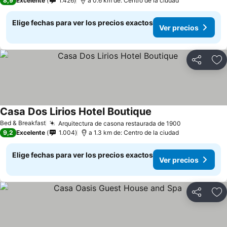
8,9
Excelente
1.426
a 0.6 km de: Centro de la ciudad
Elige fechas para ver los precios exactos
Ver precios
Compartir
Ag
Casa Dos Lirios Hotel Boutique
Bed & Breakfast
Arquitectura de casona restaurada de 1900
9,2
Excelente
1.004
a 1.3 km de: Centro de la ciudad
Elige fechas para ver los precios exactos
Ver precios
Compartir
Ag