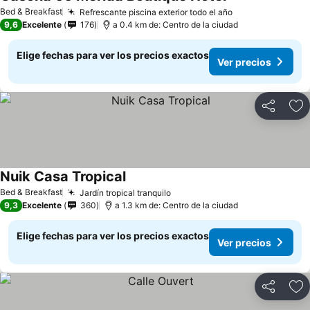
Bed & Breakfast
Refrescante piscina exterior todo el año
9,6
Excelente
176
a 0.4 km de: Centro de la ciudad
Elige fechas para ver los precios exactos
Ver precios
Compartir
Ag
Nuik Casa Tropical
Bed & Breakfast
Jardín tropical tranquilo
9,3
Excelente
360
a 1.3 km de: Centro de la ciudad
Elige fechas para ver los precios exactos
Ver precios
Compartir
Ag