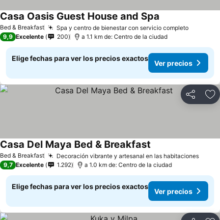
Casa Oasis Guest House and Spa
Bed & Breakfast
Spa y centro de bienestar con servicio completo
9,9
Excelente
200
a 1.1 km de: Centro de la ciudad
Elige fechas para ver los precios exactos
Ver precios
Compartir
Ag
Casa Del Maya Bed & Breakfast
Bed & Breakfast
Decoración vibrante y artesanal en las habitaciones
9,7
Excelente
1.292
a 1.0 km de: Centro de la ciudad
Elige fechas para ver los precios exactos
Ver precios