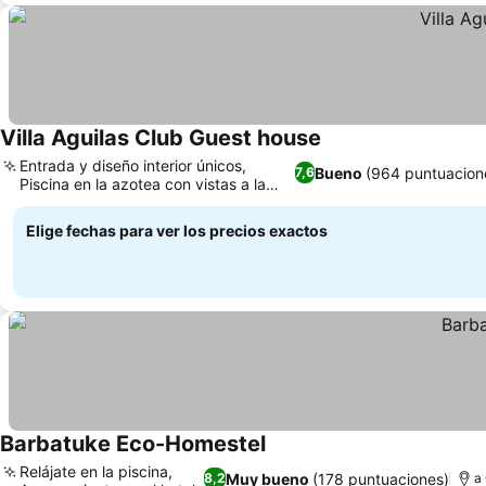
Villa Aguilas Club Guest house
Entrada y diseño interior únicos,
Bueno
(964 puntuacion
7,6
Piscina en la azotea con vistas a la
montaña
Elige fechas para ver los precios exactos
Barbatuke Eco-Homestel
Relájate en la piscina,
Muy bueno
(178 puntuaciones)
8,2
a 