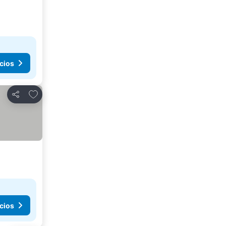
cios
Agregar a favoritos
Compartir
cios