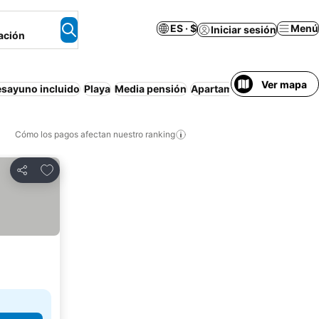
ES · $
Menú
Iniciar sesión
ación
Ver mapa
sayuno incluido
Playa
Media pensión
Apartamento amueblado
Cómo los pagos afectan nuestro ranking
Agregar a favoritos
Compartir