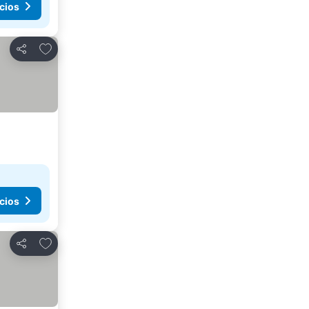
cios
Agregar a favoritos
Compartir
cios
Agregar a favoritos
Compartir