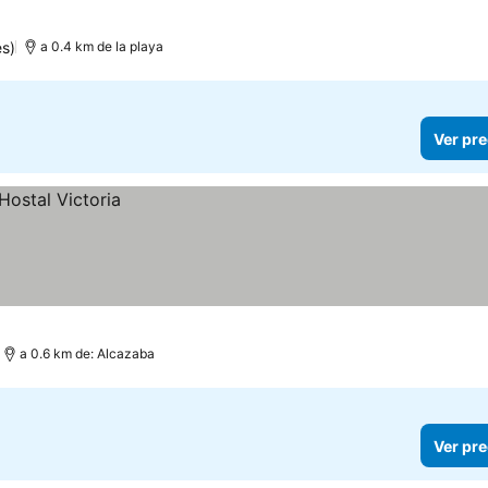
es)
a 0.4 km de la playa
Ver pre
a 0.6 km de: Alcazaba
Ver pre