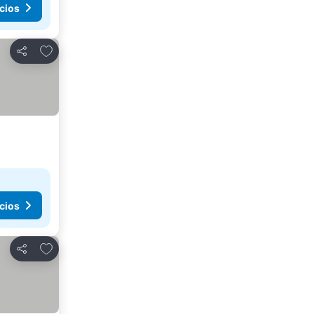
cios
Agregar a favoritos
Compartir
cios
Agregar a favoritos
Compartir