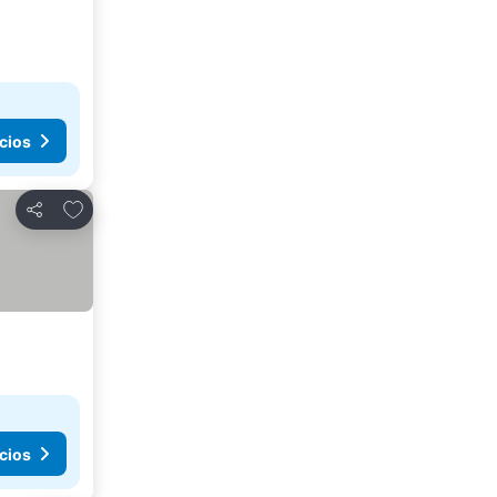
cios
Agregar a favoritos
Compartir
cios