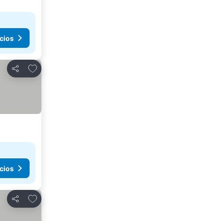
cios
Agregar a favoritos
Compartir
cios
Agregar a favoritos
Compartir