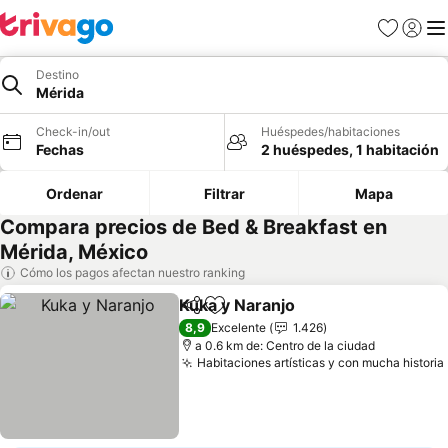
Favoritos
Iniciar 
Me
Destino
Mérida
Check-in/out
Huéspedes/habitaciones
Fechas
2 huéspedes, 1 habitación
Ordenar
Filtrar
Mapa
Compara precios de Bed & Breakfast en
Mérida, México
Cómo los pagos afectan nuestro ranking
Kuka y Naranjo
Compartir
Agregar a favoritos
8,9
Excelente
1.426
a 0.6 km de: Centro de la ciudad
Habitaciones artísticas y con mucha historia