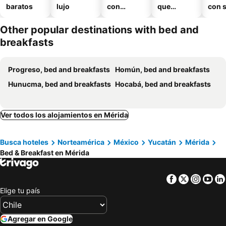
baratos
lujo
con
que
con 
piscina
aceptan
mascotas
Other popular destinations with bed and
breakfasts
Progreso, bed and breakfasts
Homún, bed and breakfasts
Hunucma, bed and breakfasts
Hocabá, bed and breakfasts
Ver todos los alojamientos en Mérida
Busca hoteles
Norteamérica
México
Yucatán
Mérida
Bed & Breakfast en Mérida
Facebook
Twitter
Insta
Yo
Elige tu país
Agregar en Google