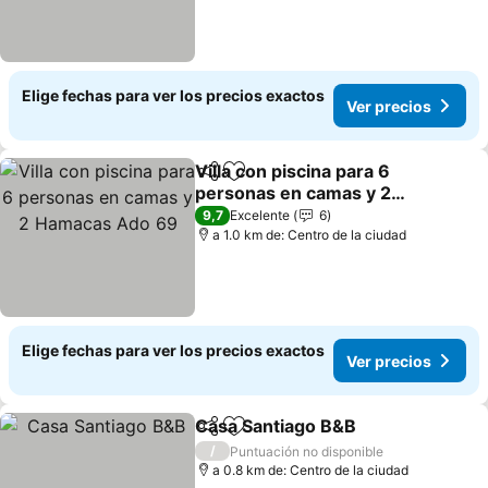
Elige fechas para ver los precios exactos
Ver precios
Villa con piscina para 6
Compartir
Agregar a favoritos
personas en camas y 2
Hamacas Ado 69
9,7
Excelente
6
a 1.0 km de: Centro de la ciudad
Elige fechas para ver los precios exactos
Ver precios
Casa Santiago B&B
Compartir
Agregar a favoritos
/
Puntuación no disponible
a 0.8 km de: Centro de la ciudad