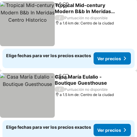
Tropical Mid-century
Compartir
Agregar a favoritos
Modern B&b In Meridas
Centro Historico
/
Puntuación no disponible
a 1.6 km de: Centro de la ciudad
Elige fechas para ver los precios exactos
Ver precios
Casa María Eulalio -
Compartir
Agregar a favoritos
Boutique Guesthouse
/
Puntuación no disponible
a 1.5 km de: Centro de la ciudad
Elige fechas para ver los precios exactos
Ver precios