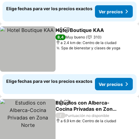
Elige fechas para ver los precios exactos
Ver precios
Hotel Boutique KAA
Compartir
Agregar a favoritos
8,4
Muy bueno
310
a 2.4 km de: Centro de la ciudad
Spa de bienestar y clases de yoga
Elige fechas para ver los precios exactos
Ver precios
Estudios con Alberca-
Compartir
Agregar a favoritos
Cocina Privadas en Zona
Norte
/
Puntuación no disponible
a 6.9 km de: Centro de la ciudad