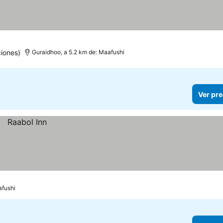
iones)
Guraidhoo, a 5.2 km de: Maafushi
Ver pre
afushi