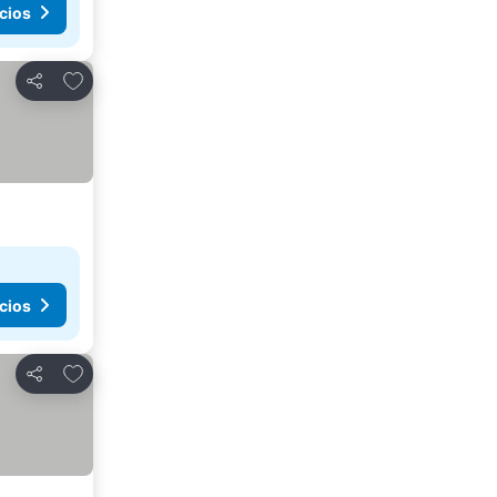
cios
Agregar a favoritos
Compartir
cios
Agregar a favoritos
Compartir