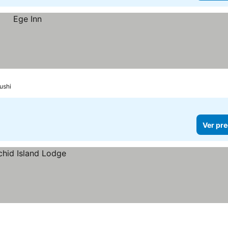
ushi
Ver pre