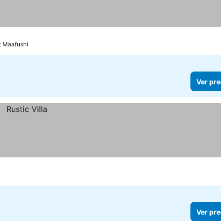
e: Maafushi
Ver pre
Ver pre