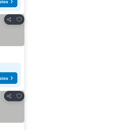
cios
Agregar a favoritos
Compartir
cios
Agregar a favoritos
Compartir