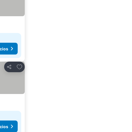
cios
Agregar a favoritos
Compartir
cios