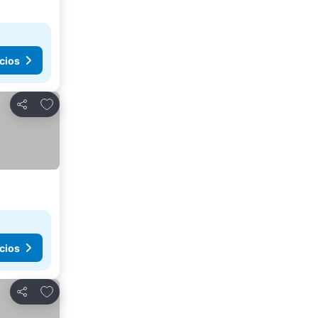
cios
Agregar a favoritos
Compartir
cios
Agregar a favoritos
Compartir