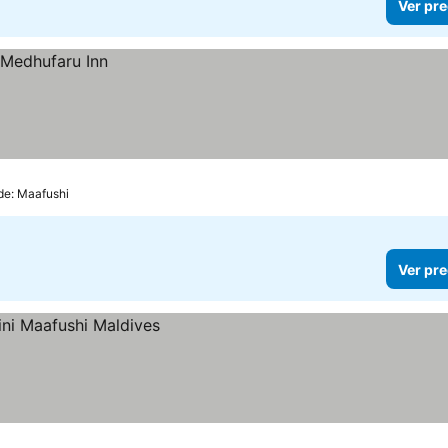
Ver pre
 de: Maafushi
Ver pre