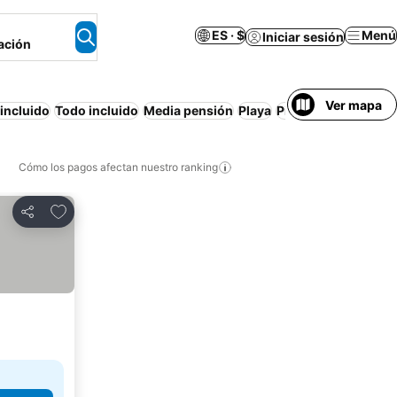
ES · $
Menú
Iniciar sesión
ación
Ver mapa
incluido
Todo incluido
Media pensión
Playa
Piscina
Resort
Tras
Cómo los pagos afectan nuestro ranking
Agregar a favoritos
Compartir