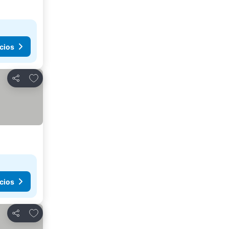
cios
Agregar a favoritos
Compartir
cios
Agregar a favoritos
Compartir