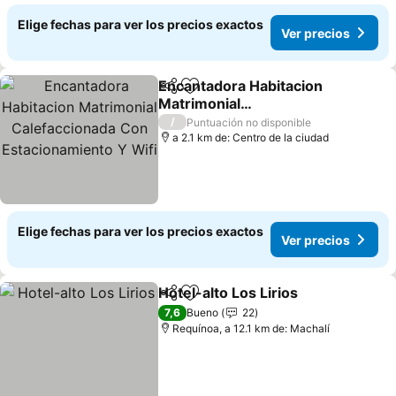
Elige fechas para ver los precios exactos
Ver precios
Encantadora Habitacion
Compartir
Agregar a favoritos
Matrimonial
Calefaccionada Con
/
Puntuación no disponible
Estacionamiento Y Wifi
a 2.1 km de: Centro de la ciudad
Elige fechas para ver los precios exactos
Ver precios
Hotel-alto Los Lirios
Compartir
Agregar a favoritos
7,6
Bueno
22
Requínoa, a 12.1 km de: Machalí