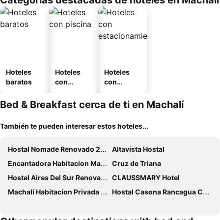
Categorías destacadas de hoteles en Machalí
Hoteles
Hoteles
Hoteles
baratos
con
con
piscina
estaciona
miento
Bed & Breakfast cerca de ti en Machalí
También te pueden interesar estos hoteles...
Hostal Nomade Renovado 2025
Altavista Hostal
Encantadora Habitacion Matrimonial Calefaccionada Con Estacionamiento Y Wifi
Cruz de Triana
Hostal Aires Del Sur Renovado
CLAUSSMARY Hotel
Machali Habitacion Privada Matrimonial Con Aire Acondicionado Estacionamiento Y Wifi
Hostal Casona Rancagua Centro - Atención A Empresa Con Desayuno Y Cena -