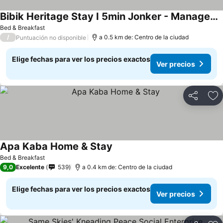
Bibik Heritage Stay I 5min Jonker - Managed by Alviv Homestay
Bed & Breakfast
/
a 0.5 km de: Centro de la ciudad
Puntuación no disponible
Elige fechas para ver los precios exactos
Ver precios
Compartir
Ag
Apa Kaba Home & Stay
Bed & Breakfast
9,0
Excelente
539
a 0.4 km de: Centro de la ciudad
Elige fechas para ver los precios exactos
Ver precios