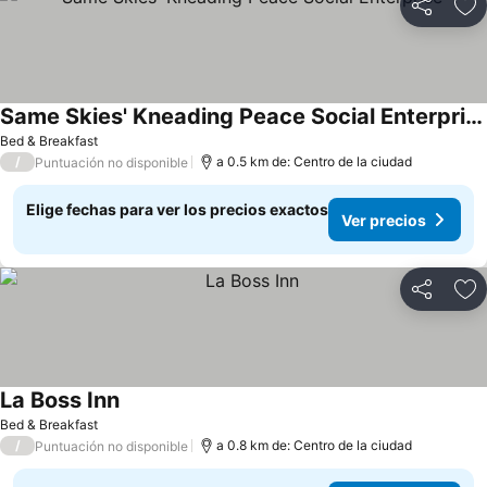
Compartir
Ag
Same Skies' Kneading Peace Social Enterprise
Bed & Breakfast
/
a 0.5 km de: Centro de la ciudad
Puntuación no disponible
Elige fechas para ver los precios exactos
Ver precios
Compartir
Ag
La Boss Inn
Bed & Breakfast
/
a 0.8 km de: Centro de la ciudad
Puntuación no disponible