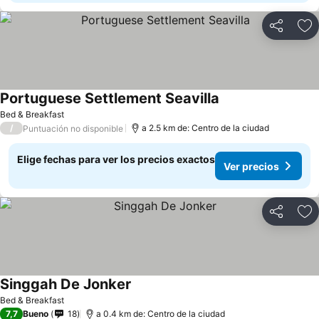
Compartir
Ag
Portuguese Settlement Seavilla
Bed & Breakfast
/
a 2.5 km de: Centro de la ciudad
Puntuación no disponible
Elige fechas para ver los precios exactos
Ver precios
Compartir
Ag
Singgah De Jonker
Bed & Breakfast
7,7
Bueno
18
a 0.4 km de: Centro de la ciudad