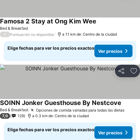
Famosa 2 Stay at Ong Kim Wee
Bed & Breakfast
/
a 1.1 km de: Centro de la ciudad
Puntuación no disponible
Elige fechas para ver los precios exactos
Ver precios
Compartir
Ag
SOINN Jonker Guesthouse By Nestcove
Bed & Breakfast
Opciones de comida variadas para todas las dietas
7,0
129
a 0.3 km de: Centro de la ciudad
Elige fechas para ver los precios exactos
Ver precios