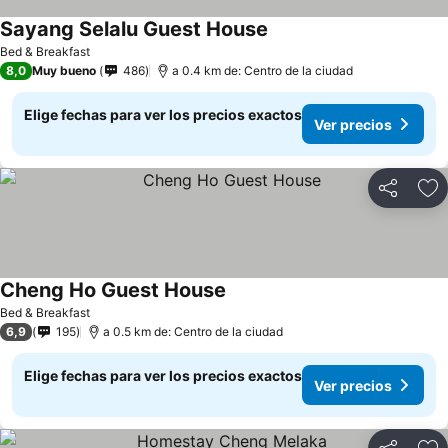
Sayang Selalu Guest House
Bed & Breakfast
8,0
Muy bueno
486
a 0.4 km de: Centro de la ciudad
Elige fechas para ver los precios exactos
Ver precios
Compartir
Ag
Cheng Ho Guest House
Bed & Breakfast
6,9
195
a 0.5 km de: Centro de la ciudad
Elige fechas para ver los precios exactos
Ver precios