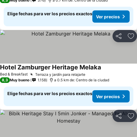
8,3
Muy bueno
376
a 0.7 km de: Centro de la ciudad
Elige fechas para ver los precios exactos
Ver precios
Compartir
Ag
Hotel Zamburger Heritage Melaka
Bed & Breakfast
Terraza y jardín para relajarte
8,3
Muy bueno
1.158
a 0.5 km de: Centro de la ciudad
Elige fechas para ver los precios exactos
Ver precios
Compartir
Ag