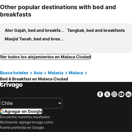
miento
Other popular destinations with bed and
breakfasts
Alor Gajah, bed and breakfasts
Tangkak, bed and breakfasts
Masjid Tanah, bed and breakfasts
Ver todos los alojamientos en Malaca Ciudad
Busca hoteles
Asia
Malasia
Malaca
Bed & Breakfast en Malaca Ciudad
Facebook
Twitter
Insta
Yo
Agregar en Google
Encuentra nuestros resultados
fácilmente: agrega trivago como
fuente preferida en Google.