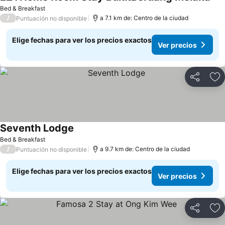
Bed & Breakfast
/
a 7.1 km de: Centro de la ciudad
Puntuación no disponible
Elige fechas para ver los precios exactos
Ver precios
Compartir
Ag
Seventh Lodge
Bed & Breakfast
/
a 9.7 km de: Centro de la ciudad
Puntuación no disponible
Elige fechas para ver los precios exactos
Ver precios
Compartir
Ag