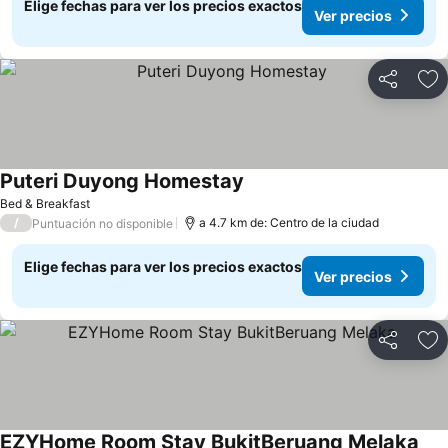
Elige fechas para ver los precios exactos
Ver precios
Compartir
Ag
Puteri Duyong Homestay
Bed & Breakfast
/
a 4.7 km de: Centro de la ciudad
Puntuación no disponible
Elige fechas para ver los precios exactos
Ver precios
Compartir
Ag
EZYHome Room Stay BukitBeruang Melaka