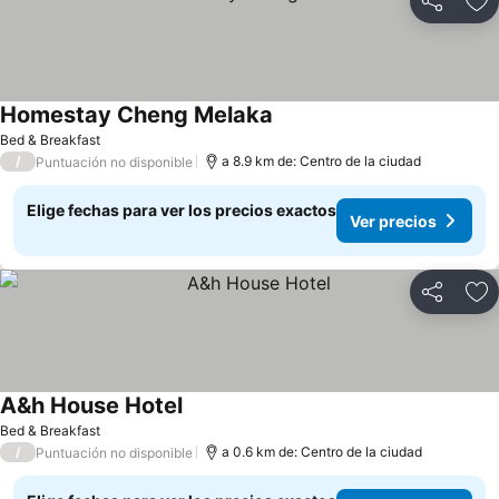
Compartir
Ag
Homestay Cheng Melaka
Bed & Breakfast
/
a 8.9 km de: Centro de la ciudad
Puntuación no disponible
Elige fechas para ver los precios exactos
Ver precios
Compartir
Ag
A&h House Hotel
Bed & Breakfast
/
a 0.6 km de: Centro de la ciudad
Puntuación no disponible