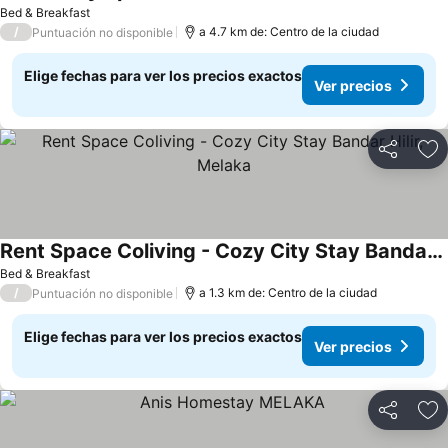
Bed & Breakfast
/
a 4.7 km de: Centro de la ciudad
Puntuación no disponible
Elige fechas para ver los precios exactos
Ver precios
Compartir
Ag
Rent Space Coliving - Cozy City Stay Bandar Hilir, Melaka
Bed & Breakfast
/
a 1.3 km de: Centro de la ciudad
Puntuación no disponible
Elige fechas para ver los precios exactos
Ver precios
Compartir
Ag