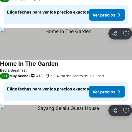
Elige fechas para ver los precios exactos
Ver precios
Compartir
Ag
Home In The Garden
Bed & Breakfast
8,1
Muy bueno
418
a 0.4 km de: Centro de la ciudad
Elige fechas para ver los precios exactos
Ver precios
Compartir
Ag