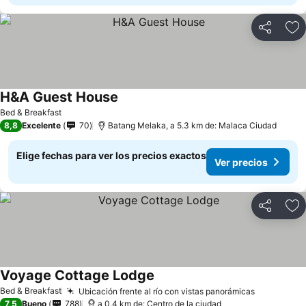
Compartir
Ag
H&A Guest House
Bed & Breakfast
8,8
Excelente
70
Batang Melaka, a 5.3 km de: Malaca Ciudad
Elige fechas para ver los precios exactos
Ver precios
Compartir
Ag
Voyage Cottage Lodge
Bed & Breakfast
Ubicación frente al río con vistas panorámicas
7,5
Bueno
788
a 0.4 km de: Centro de la ciudad