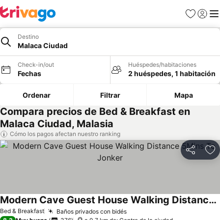
Favoritos
Iniciar 
Me
Destino
Malaca Ciudad
Check-in/out
Huéspedes/habitaciones
Fechas
2 huéspedes, 1 habitación
Ordenar
Filtrar
Mapa
Compara precios de Bed & Breakfast en
Malaca Ciudad, Malasia
Cómo los pagos afectan nuestro ranking
Compartir
Ag
Modern Cave Guest House Walking Distance 5Mins To Jonker
Bed & Breakfast
Baños privados con bidés