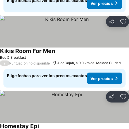
Elige fechas para ver los precios exactos
Ver precios
Compartir
Ag
Kikis Room For Men
Bed & Breakfast
/
Alor Gajah, a 9.0 km de: Malaca Ciudad
Puntuación no disponible
Elige fechas para ver los precios exactos
Ver precios
Compartir
Ag
Homestay Epi