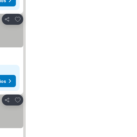
ios
Agregar a favoritos
Compartir
ios
Agregar a favoritos
Compartir