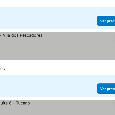
Ver prec
tiba
Ver prec