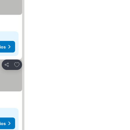
ios
Agregar a favoritos
Compartir
ios