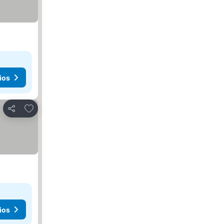
ios
Agregar a favoritos
Compartir
ios