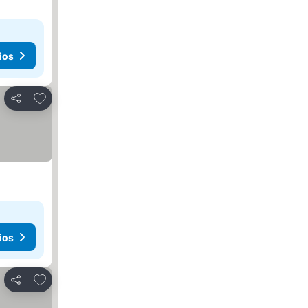
ios
Agregar a favoritos
Compartir
ios
Agregar a favoritos
Compartir