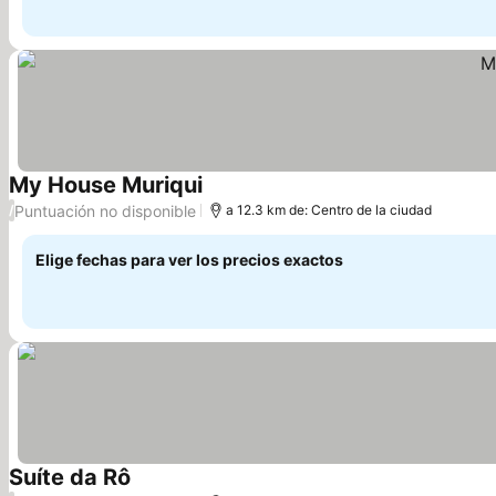
My House Muriqui
Puntuación no disponible
/
a 12.3 km de: Centro de la ciudad
Elige fechas para ver los precios exactos
Suíte da Rô