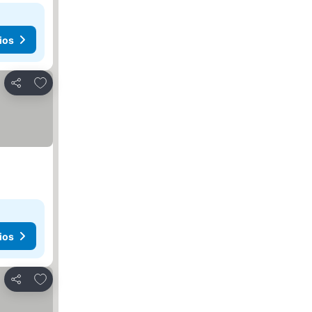
ios
Agregar a favoritos
Compartir
ios
Agregar a favoritos
Compartir