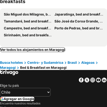
breakfasts
São Miguel dos Milagres, bed and breakfasts
Japaratinga, bed and breakfasts
Tamandaré, bed and breakfasts
São José da Coroa Grande, bed and breakfasts
Campestre, bed and breakfasts
Porto de Pedras, bed and breakfasts
Sirinhaém, bed and breakfasts
Ver todos los alojamientos en Maragogi
Busca hoteles
Centro- y Sudamérica
Brasil
Alagoas
Maragogi
Bed & Breakfast en Maragogi
Facebook
Twitter
Insta
Yo
Elige tu país
Agregar en Google
Encuentra nuestros resultados