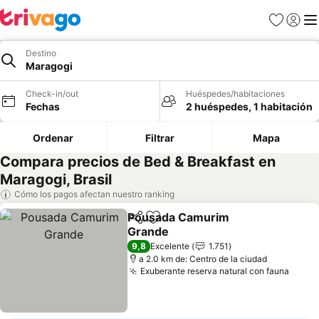
Favoritos
Iniciar 
Me
Destino
Maragogi
Check-in/out
Huéspedes/habitaciones
Fechas
2 huéspedes, 1 habitación
Ordenar
Filtrar
Mapa
Compara precios de Bed & Breakfast en
Maragogi, Brasil
Cómo los pagos afectan nuestro ranking
Pousada Camurim
Compartir
Agregar a favoritos
Grande
9,8
Excelente
1.751
a 2.0 km de: Centro de la ciudad
Exuberante reserva natural con fauna