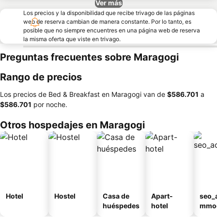
Ver más
Los precios y la disponibilidad que recibe trivago de las páginas
web de reserva cambian de manera constante. Por lo tanto, es
posible que no siempre encuentres en una página web de reserva
la misma oferta que viste en trivago.
Preguntas frecuentes sobre Maragogi
Rango de precios
Los precios de Bed & Breakfast en Maragogi van de
‎$586.701
a
‎$586.701
por noche.
Otros hospedajes en Maragogi
Hotel
Hostel
Casa de
Apart-
seo_
huéspedes
hotel
mmod
n_ty