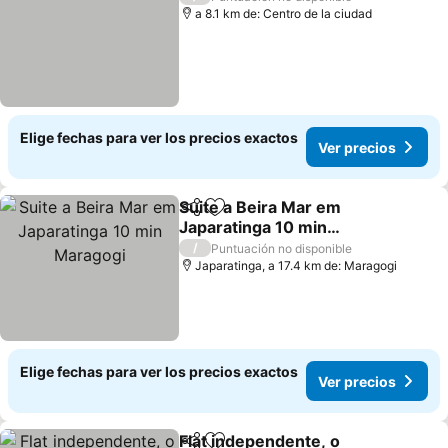
a 8.1 km de: Centro de la ciudad
Elige fechas para ver los precios exactos
Ver precios
Suite a Beira Mar em
Compartir
Agregar a favoritos
Japaratinga 10 min
Maragogi
/
Puntuación no disponible
Japaratinga, a 17.4 km de: Maragogi
Elige fechas para ver los precios exactos
Ver precios
Flat independente, o