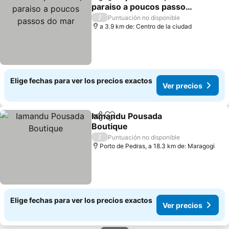
Compartir
Agregar a favoritos
paraiso a poucos passos
do mar
/
Puntuación no disponible
a 3.9 km de: Centro de la ciudad
Elige fechas para ver los precios exactos
Ver precios
Iamandu Pousada
Compartir
Agregar a favoritos
Boutique
/
Puntuación no disponible
Porto de Pedras, a 18.3 km de: Maragogi
Elige fechas para ver los precios exactos
Ver precios