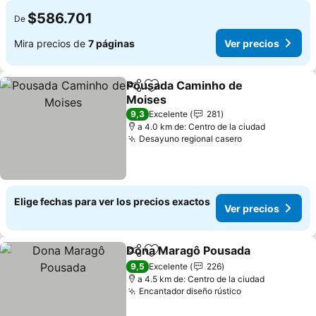
$586.701
De
Mira precios de
7 páginas
Ver precios
Pousada Caminho de
Compartir
Agregar a favoritos
Moises
9,3
Excelente
281
a 4.0 km de: Centro de la ciudad
Desayuno regional casero
Elige fechas para ver los precios exactos
Ver precios
Dona Maragô Pousada
Compartir
Agregar a favoritos
9,5
Excelente
226
a 4.5 km de: Centro de la ciudad
Encantador diseño rústico