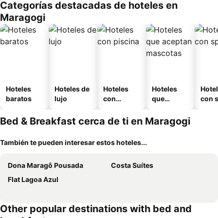
Categorías destacadas de hoteles en
ouse
Maragogi
sada
Hoteles
Hoteles de
Hoteles
Hoteles
Hote
baratos
lujo
con
que
con 
piscina
aceptan
mascotas
Bed & Breakfast cerca de ti en Maragogi
También te pueden interesar estos hoteles...
Dona Maragô Pousada
Costa Suítes
Flat Lagoa Azul
Other popular destinations with bed and