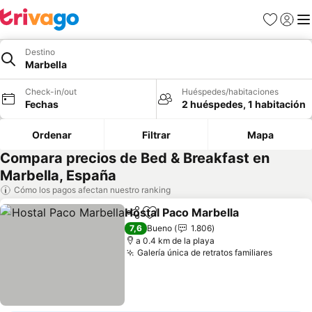
Favoritos
Iniciar 
Me
Destino
Marbella
Check-in/out
Huéspedes/habitaciones
Fechas
2 huéspedes, 1 habitación
Ordenar
Filtrar
Mapa
Compara precios de Bed & Breakfast en
Marbella, España
Cómo los pagos afectan nuestro ranking
Hostal Paco Marbella
Compartir
Agregar a favoritos
7,6
Bueno
1.806
a 0.4 km de la playa
Galería única de retratos familiares