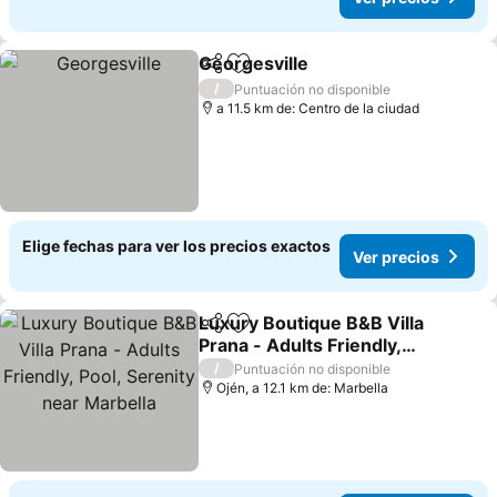
Georgesville
Compartir
Agregar a favoritos
/
Puntuación no disponible
a 11.5 km de: Centro de la ciudad
Elige fechas para ver los precios exactos
Ver precios
Luxury Boutique B&B Villa
Compartir
Agregar a favoritos
Prana - Adults Friendly,
Pool, Serenity near
/
Puntuación no disponible
Marbella
Ojén, a 12.1 km de: Marbella