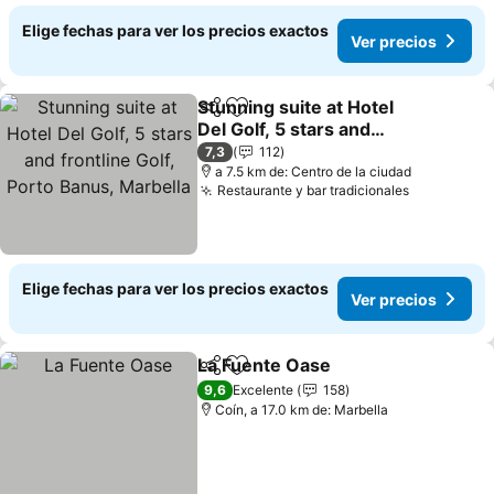
Elige fechas para ver los precios exactos
Ver precios
Stunning suite at Hotel
Compartir
Agregar a favoritos
Del Golf, 5 stars and
frontline Golf, Porto
7,3
112
Banus, Marbella
a 7.5 km de: Centro de la ciudad
Restaurante y bar tradicionales
Elige fechas para ver los precios exactos
Ver precios
La Fuente Oase
Compartir
Agregar a favoritos
9,6
Excelente
158
Coín, a 17.0 km de: Marbella