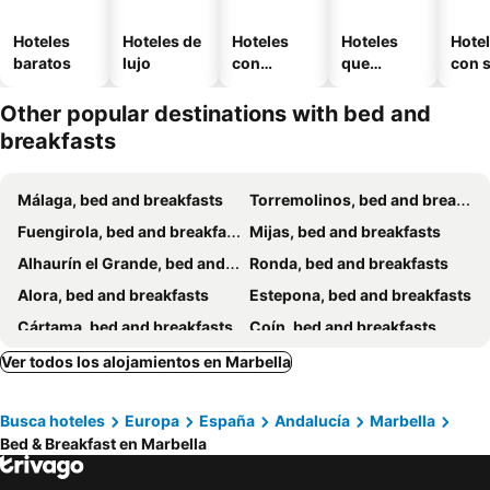
Hoteles
Hoteles de
Hoteles
Hoteles
Hote
baratos
lujo
con
que
con 
piscina
aceptan
mascotas
Other popular destinations with bed and
breakfasts
Málaga, bed and breakfasts
Torremolinos, bed and breakfasts
Fuengirola, bed and breakfasts
Mijas, bed and breakfasts
Alhaurín el Grande, bed and breakfasts
Ronda, bed and breakfasts
Alora, bed and breakfasts
Estepona, bed and breakfasts
Cártama, bed and breakfasts
Coín, bed and breakfasts
Alhaurín de la Torre, bed and breakfasts
Monda, bed and breakfasts
Ver todos los alojamientos en Marbella
Carratraca, bed and breakfasts
Benahavis, bed and breakfasts
Busca hoteles
Europa
España
Andalucía
Marbella
Benalmádena, bed and breakfasts
Ojén, bed and breakfasts
Bed & Breakfast en Marbella
Casares, bed and breakfasts
Parauta, bed and breakfasts
Almogía, bed and breakfasts
Pizarra, bed and breakfasts