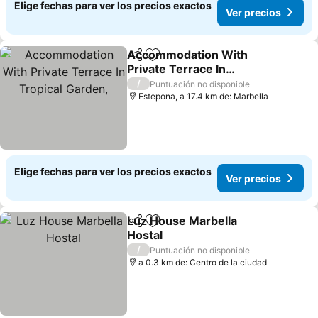
Elige fechas para ver los precios exactos
Ver precios
Accommodation With
Compartir
Agregar a favoritos
Private Terrace In
Tropical Garden,
/
Puntuación no disponible
Estepona, a 17.4 km de: Marbella
Elige fechas para ver los precios exactos
Ver precios
Luz House Marbella
Compartir
Agregar a favoritos
Hostal
/
Puntuación no disponible
a 0.3 km de: Centro de la ciudad