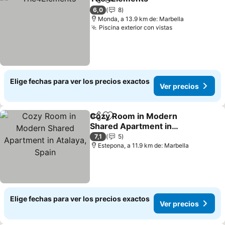
Compartir
Agregar a favoritos
6,0
8
Monda, a 13.9 km de: Marbella
Piscina exterior con vistas
Elige fechas para ver los precios exactos
Ver precios
Cozy Room in Modern
Compartir
Agregar a favoritos
Shared Apartment in
Atalaya, Spain
7,1
5
Estepona, a 11.9 km de: Marbella
Elige fechas para ver los precios exactos
Ver precios