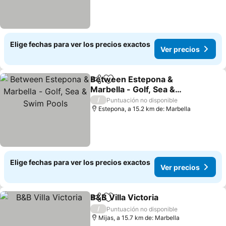
Elige fechas para ver los precios exactos
Ver precios
Between Estepona &
Compartir
Agregar a favoritos
Marbella - Golf, Sea &
Swim Pools
/
Puntuación no disponible
Estepona, a 15.2 km de: Marbella
Elige fechas para ver los precios exactos
Ver precios
B&B Villa Victoria
Compartir
Agregar a favoritos
/
Puntuación no disponible
Mijas, a 15.7 km de: Marbella