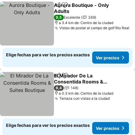
Aurora Boutique - Only
Compartir
Agregar a favoritos
Adults
9,5
Excelente
249
a 3.4 km de: Centro de la ciudad
Vistas de postal al campo de golf Rio Real
Elige fechas para ver los precios exactos
Ver precios
El Mirador De La
Compartir
Agregar a favoritos
Consentida Rooms &
Suites Boutique
6,4
148
a 0.3 km de: Centro de la ciudad
Terraza con vistas a la ciudad
Elige fechas para ver los precios exactos
Ver precios