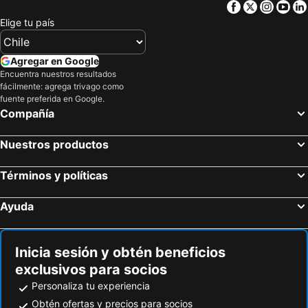
Facebook
Twitter
Insta
Yo
Gaucín, bed and breakfasts
Casarabonela, bed and breakfasts
Elige tu país
Agregar en Google
Encuentra nuestros resultados
fácilmente: agrega trivago como
fuente preferida en Google.
Compañía
Nuestros productos
Términos y políticas
Ayuda
Inicia sesión y obtén beneficios
exclusivos para socios
Personaliza tu experiencia
Obtén ofertas y precios para socios