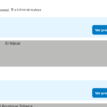
er precios
iones)
a 0.6 km de la playa
Ver pre
Ver pre