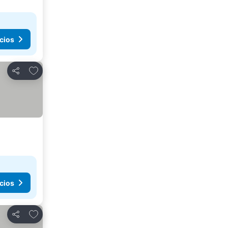
cios
Agregar a favoritos
Compartir
cios
Agregar a favoritos
Compartir