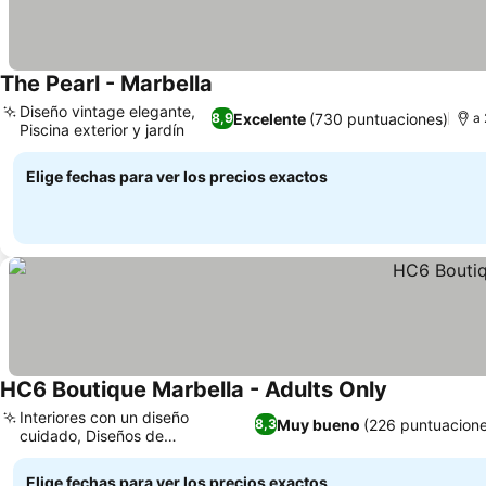
The Pearl - Marbella
Ver precios
Diseño vintage elegante,
Excelente
(730 puntuaciones)
8,9
a 
Piscina exterior y jardín
Ver precios
Elige fechas para ver los precios exactos
HC6 Boutique Marbella - Adults Only
Ver precios
Interiores con un diseño
Muy bueno
(226 puntuacione
8,3
cuidado, Diseños de
Ver precios
habitaciones únicos
Elige fechas para ver los precios exactos