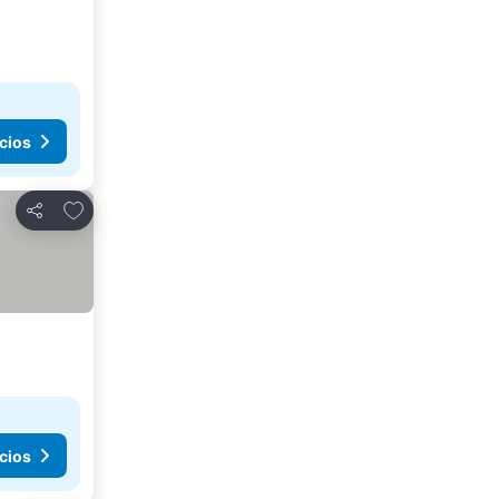
cios
Agregar a favoritos
Compartir
cios