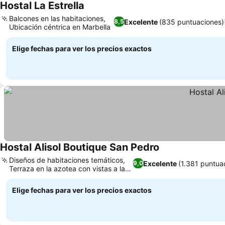
Hostal La Estrella
Ver precios
Balcones en las habitaciones,
Excelente
(835 puntuaciones)
8,5
Ubicación céntrica en Marbella
Ver precios
Elige fechas para ver los precios exactos
Hostal Alisol Boutique San Pedro
Ver precios
Diseños de habitaciones temáticos,
Excelente
(1.381 puntua
9,0
Terraza en la azotea con vistas a la
Ver precios
ciudad
Elige fechas para ver los precios exactos