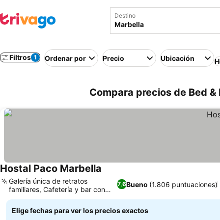
Destino
Filtros
1
Ordenar por
Precio
Ubicación
H
Compara precios de Bed & 
Hostal Paco Marbella
Ver precios
Galería única de retratos
Bueno
(1.806 puntuaciones)
7,6
familiares, Cafetería y bar con
Ver precios
encanto
Elige fechas para ver los precios exactos