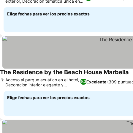
exterior, Decoración temática única en
Ver precios
las habitaciones
Elige fechas para ver los precios exactos
The Residence by the Beach House Marbella
V
Acceso al parque acuático en el hotel,
Excelente
(309 puntuac
9,3
Decoración interior elegante y
Ver precios
sofisticada
Elige fechas para ver los precios exactos