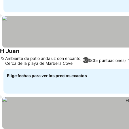
H Juan
Ver precios
Ambiente de patio andaluz con encanto,
(835 puntuaciones)
6,6
Cerca de la playa de Marbella Cove
Ver precios
Elige fechas para ver los precios exactos