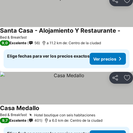
Compartir
Ag
Santa Casa - Alojamiento Y Restaurante -
Bed & Breakfast
9,0
Excelente
56
a 11.2 km de: Centro de la ciudad
Elige fechas para ver los precios exactos
Ver precios
Compartir
Ag
Casa Medallo
Bed & Breakfast
Hotel boutique con seis habitaciones
9,7
Excelente
401
a 6.0 km de: Centro de la ciudad