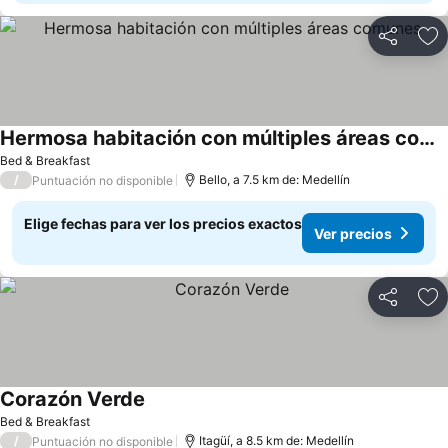
Compartir
Ag
Hermosa habitación con múltiples áreas comunes
Bed & Breakfast
/
Bello, a 7.5 km de: Medellín
Puntuación no disponible
Elige fechas para ver los precios exactos
Ver precios
Compartir
Ag
Corazón Verde
Bed & Breakfast
/
Itagüí, a 8.5 km de: Medellín
Puntuación no disponible