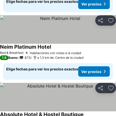
Elige fechas para ver los precios exactos
Ver precios
Compartir
Ag
Neim Platinum Hotel
Bed & Breakfast
Habitaciones con vistas a la ciudad
7,6
Bueno
873
a 1.3 km de: Centro de la ciudad
Elige fechas para ver los precios exactos
Ver precios
Compartir
Ag
Absolute Hotel & Hostel Boutique