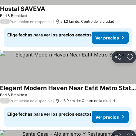
Hostal SAVEVA
Bed & Breakfast
/
a 1.2 km de: Centro de la ciudad
Puntuación no disponible
Elige fechas para ver los precios exactos
Ver precios
Compartir
Ag
Elegant Modern Haven Near Eafit Metro Station
Bed & Breakfast
/
a 6.9 km de: Centro de la ciudad
Puntuación no disponible
Elige fechas para ver los precios exactos
Ver precios