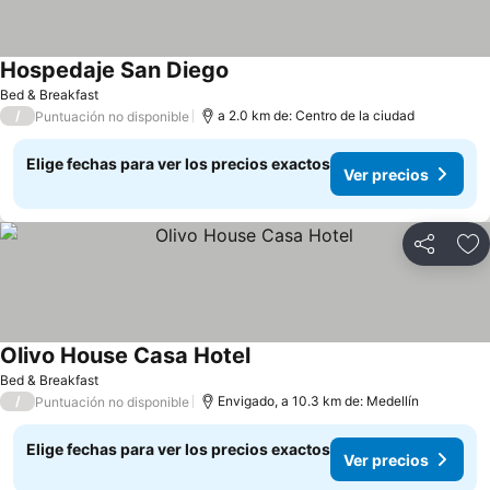
Hospedaje San Diego
Bed & Breakfast
/
a 2.0 km de: Centro de la ciudad
Puntuación no disponible
Elige fechas para ver los precios exactos
Ver precios
Compartir
Ag
Olivo House Casa Hotel
Bed & Breakfast
/
Envigado, a 10.3 km de: Medellín
Puntuación no disponible
Elige fechas para ver los precios exactos
Ver precios