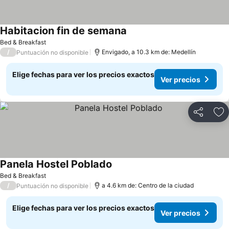
Habitacion fin de semana
Bed & Breakfast
/
Envigado, a 10.3 km de: Medellín
Puntuación no disponible
Elige fechas para ver los precios exactos
Ver precios
Compartir
Ag
Panela Hostel Poblado
Bed & Breakfast
/
a 4.6 km de: Centro de la ciudad
Puntuación no disponible
Elige fechas para ver los precios exactos
Ver precios