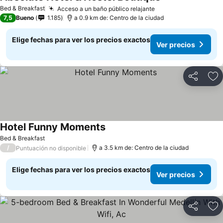
Bed & Breakfast
Acceso a un baño público relajante
7,5
Bueno
1.185
a 0.9 km de: Centro de la ciudad
Elige fechas para ver los precios exactos
Ver precios
Compartir
Ag
Hotel Funny Moments
Bed & Breakfast
/
a 3.5 km de: Centro de la ciudad
Puntuación no disponible
Elige fechas para ver los precios exactos
Ver precios
Compartir
Ag