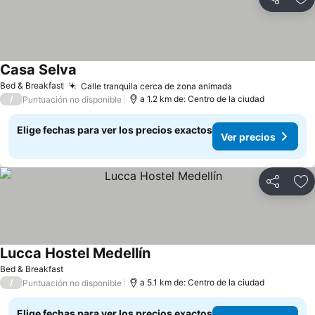
Compartir
Ag
Casa Selva
Bed & Breakfast
Calle tranquila cerca de zona animada
/
a 1.2 km de: Centro de la ciudad
Puntuación no disponible
Elige fechas para ver los precios exactos
Ver precios
Compartir
Ag
Lucca Hostel Medellín
Bed & Breakfast
/
a 5.1 km de: Centro de la ciudad
Puntuación no disponible
Elige fechas para ver los precios exactos