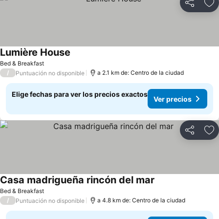
Compartir
Ag
Lumière House
Bed & Breakfast
/
a 2.1 km de: Centro de la ciudad
Puntuación no disponible
Elige fechas para ver los precios exactos
Ver precios
Compartir
Ag
Casa madrigueña rincón del mar
Bed & Breakfast
/
a 4.8 km de: Centro de la ciudad
Puntuación no disponible