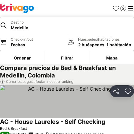
Favoritos
Iniciar 
Me
Destino
Medellín
Check-in/out
Huéspedes/habitaciones
Fechas
2 huéspedes, 1 habitación
Ordenar
Filtrar
Mapa
Compara precios de Bed & Breakfast en
Medellín, Colombia
Cómo los pagos afectan nuestro ranking
Compartir
Ag
AC - House Laureles - Self Checking
Bed & Breakfast