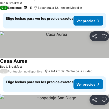
Bed & Breakfast
9,4
Excelente
11
Sabaneta, a 12.1 km de: Medellín
Elige fechas para ver los precios exactos
Ver precios
Compartir
Ag
Casa Aurea
Bed & Breakfast
/
a 9.4 km de: Centro de la ciudad
Puntuación no disponible
Elige fechas para ver los precios exactos
Ver precios
Compartir
Ag