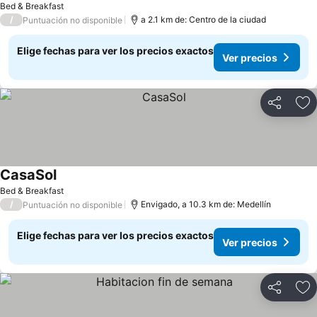
Bed & Breakfast
/
a 2.1 km de: Centro de la ciudad
Puntuación no disponible
Elige fechas para ver los precios exactos
Ver precios
Compartir
Ag
CasaSol
Bed & Breakfast
/
Envigado, a 10.3 km de: Medellín
Puntuación no disponible
Elige fechas para ver los precios exactos
Ver precios
Compartir
Ag