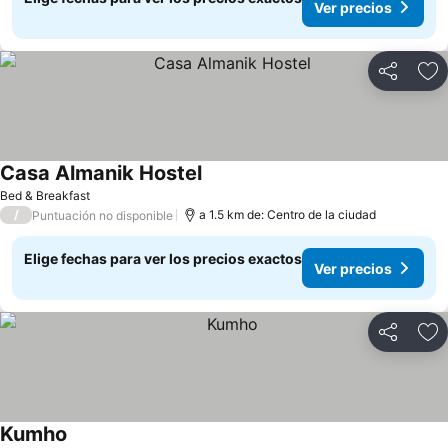
Ver precios
Compartir
Ag
Casa Almanik Hostel
Bed & Breakfast
/
a 1.5 km de: Centro de la ciudad
Puntuación no disponible
Elige fechas para ver los precios exactos
Ver precios
Compartir
Ag
Kumho