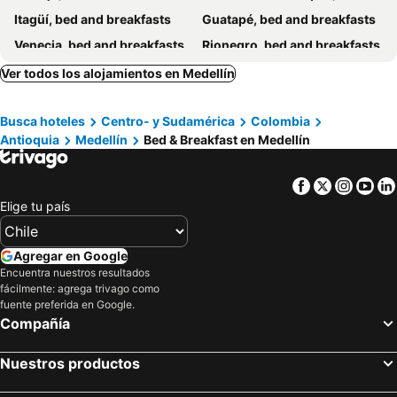
Itagüí, bed and breakfasts
Guatapé, bed and breakfasts
Venecia, bed and breakfasts
Rionegro, bed and breakfasts
Marinilla, bed and breakfasts
Ver todos los alojamientos en Medellín
Busca hoteles
Centro- y Sudamérica
Colombia
Antioquia
Medellín
Bed & Breakfast en Medellín
Facebook
Twitter
Insta
Yo
Elige tu país
Agregar en Google
Encuentra nuestros resultados
fácilmente: agrega trivago como
fuente preferida en Google.
Compañía
Nuestros productos