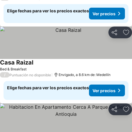
Elige fechas para ver los precios exactos
Ver precios
Compartir
Ag
Casa Raizal
Bed & Breakfast
/
Envigado, a 8.6 km de: Medellín
Puntuación no disponible
Elige fechas para ver los precios exactos
Ver precios
Compartir
Ag