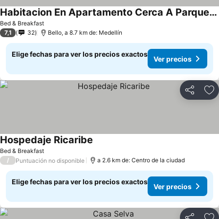
Habitacion En Apartamento Cerca A Parque De Bello Antioquia
Bed & Breakfast
7,1
32
Bello, a 8.7 km de: Medellín
Elige fechas para ver los precios exactos
Ver precios
Compartir
Ag
Hospedaje Ricaribe
Bed & Breakfast
/
a 2.6 km de: Centro de la ciudad
Puntuación no disponible
Elige fechas para ver los precios exactos
Ver precios