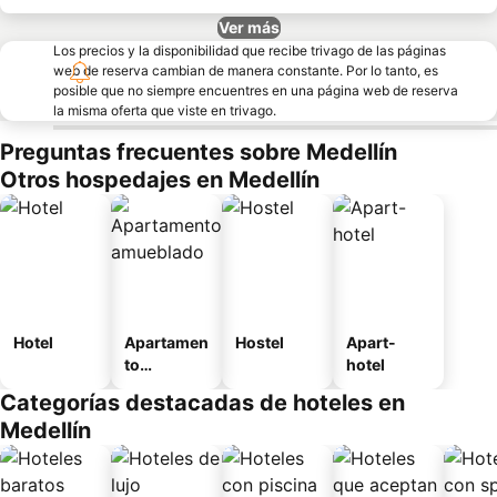
Ver más
Los precios y la disponibilidad que recibe trivago de las páginas
web de reserva cambian de manera constante. Por lo tanto, es
posible que no siempre encuentres en una página web de reserva
la misma oferta que viste en trivago.
Preguntas frecuentes sobre Medellín
Otros hospedajes en Medellín
Hotel
Apartamen
Hostel
Apart-
to
hotel
amueblad
Categorías destacadas de hoteles en
o
Medellín