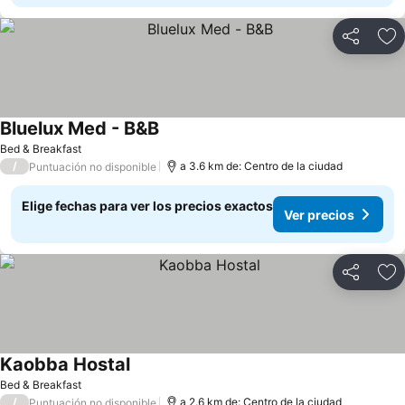
Compartir
Ag
Bluelux Med - B&B
Bed & Breakfast
/
a 3.6 km de: Centro de la ciudad
Puntuación no disponible
Elige fechas para ver los precios exactos
Ver precios
Compartir
Ag
Kaobba Hostal
Bed & Breakfast
/
a 2.6 km de: Centro de la ciudad
Puntuación no disponible