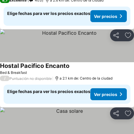
8,7
Excelente
403
a 2.6 km de: Centro de la ciudad
Elige fechas para ver los precios exactos
Ver precios
Compartir
Ag
Hostal Pacifico Encanto
Bed & Breakfast
/
a 2.1 km de: Centro de la ciudad
Puntuación no disponible
Elige fechas para ver los precios exactos
Ver precios
Compartir
Ag