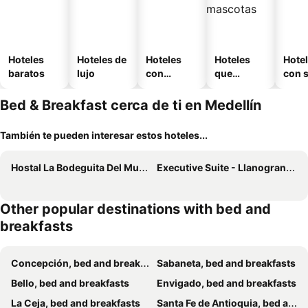
Hoteles
Hoteles de
Hoteles
Hoteles
Hote
baratos
lujo
con
que
con 
piscina
aceptan
mascotas
Bed & Breakfast cerca de ti en Medellín
También te pueden interesar estos hoteles...
Hostal La Bodeguita Del Mundo Laureles
Executive Suite - Llanogrande
Other popular destinations with bed and
breakfasts
Concepción, bed and breakfasts
Sabaneta, bed and breakfasts
Bello, bed and breakfasts
Envigado, bed and breakfasts
La Ceja, bed and breakfasts
Santa Fe de Antioquia, bed and breakfasts