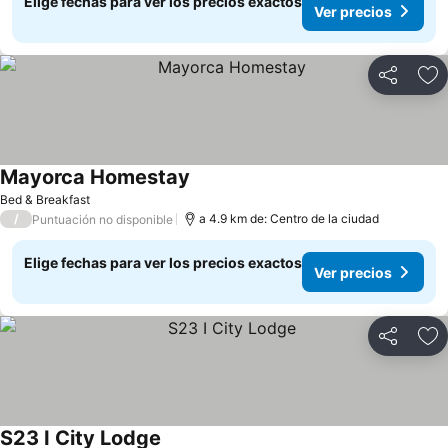
Elige fechas para ver los precios exactos
Ver precios
Compartir
Ag
Mayorca Homestay
Bed & Breakfast
/
a 4.9 km de: Centro de la ciudad
Puntuación no disponible
Elige fechas para ver los precios exactos
Ver precios
Compartir
Ag
S23 I City Lodge