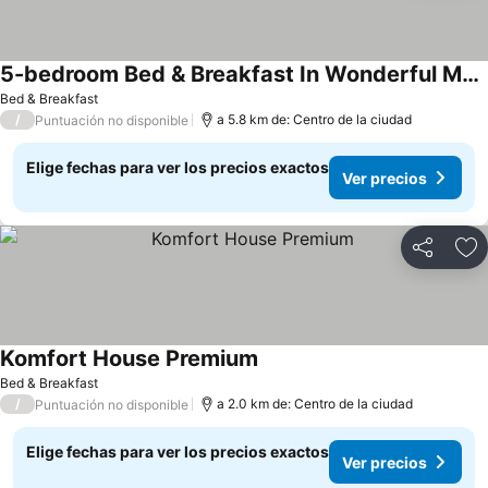
5-bedroom Bed & Breakfast In Wonderful Medellín With Wifi, Ac
Bed & Breakfast
/
a 5.8 km de: Centro de la ciudad
Puntuación no disponible
Elige fechas para ver los precios exactos
Ver precios
Compartir
Ag
Komfort House Premium
Bed & Breakfast
/
a 2.0 km de: Centro de la ciudad
Puntuación no disponible
Elige fechas para ver los precios exactos
Ver precios