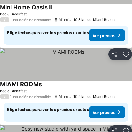
Mini Home Oasis Ii
Bed & Breakfast
/
Miami, a 10.8 km de: Miami Beach
Puntuación no disponible
Elige fechas para ver los precios exactos
Ver precios
Compartir
Ag
MIAMI ROOMs
Bed & Breakfast
/
Miami, a 10.9 km de: Miami Beach
Puntuación no disponible
Elige fechas para ver los precios exactos
Ver precios