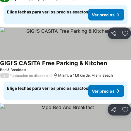
Elige fechas para ver los precios exactos
Ver precios
Compartir
Ag
GIGI'S CASITA Free Parking & Kitchen
Bed & Breakfast
/
Miami, a 11.6 km de: Miami Beach
Puntuación no disponible
Elige fechas para ver los precios exactos
Ver precios
Compartir
Ag