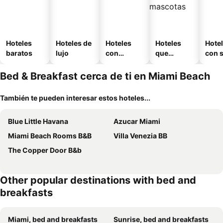
Hoteles
Hoteles de
Hoteles
Hoteles
Hote
baratos
lujo
con
que
con 
piscina
aceptan
mascotas
Bed & Breakfast cerca de ti en Miami Beach
También te pueden interesar estos hoteles...
Blue Little Havana
Azucar Miami
Miami Beach Rooms B&B
Villa Venezia BB
The Copper Door B&b
Other popular destinations with bed and
breakfasts
Miami, bed and breakfasts
Sunrise, bed and breakfasts