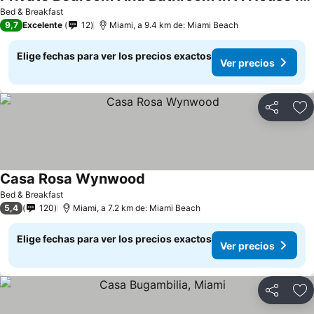
Bed & Breakfast
9,7
Excelente
12
Miami, a 9.4 km de: Miami Beach
Elige fechas para ver los precios exactos
Ver precios
Compartir
Ag
Casa Rosa Wynwood
Bed & Breakfast
5,4
120
Miami, a 7.2 km de: Miami Beach
Elige fechas para ver los precios exactos
Ver precios
Compartir
Ag