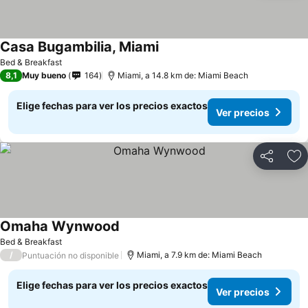
Casa Bugambilia, Miami
Bed & Breakfast
8,1
Muy bueno
164
Miami, a 14.8 km de: Miami Beach
Elige fechas para ver los precios exactos
Ver precios
Compartir
Ag
Omaha Wynwood
Bed & Breakfast
/
Miami, a 7.9 km de: Miami Beach
Puntuación no disponible
Elige fechas para ver los precios exactos
Ver precios