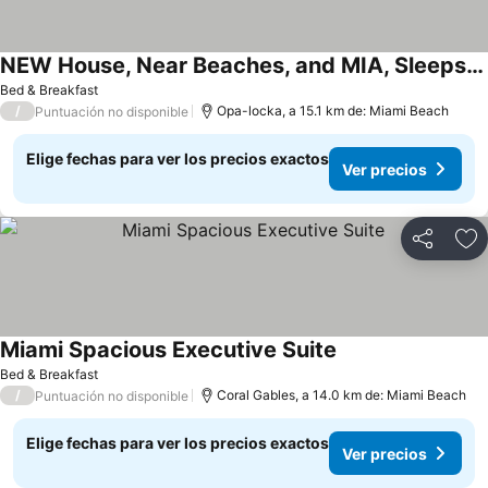
NEW House, Near Beaches, and MIA, Sleeps 8!
Bed & Breakfast
/
Opa-locka, a 15.1 km de: Miami Beach
Puntuación no disponible
Elige fechas para ver los precios exactos
Ver precios
Compartir
Ag
Miami Spacious Executive Suite
Bed & Breakfast
/
Coral Gables, a 14.0 km de: Miami Beach
Puntuación no disponible
Elige fechas para ver los precios exactos
Ver precios