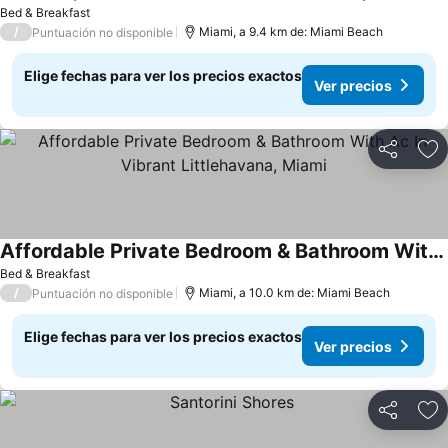
Bed & Breakfast
/
Miami, a 9.4 km de: Miami Beach
Puntuación no disponible
Elige fechas para ver los precios exactos
Ver precios
Compartir
Ag
Affordable Private Bedroom & Bathroom With Ac In Vibrant Littlehavana, Miami
Bed & Breakfast
/
Miami, a 10.0 km de: Miami Beach
Puntuación no disponible
Elige fechas para ver los precios exactos
Ver precios
Compartir
Ag