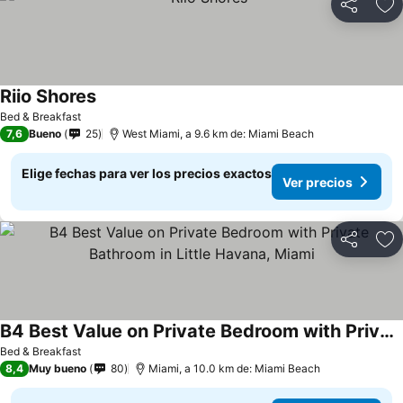
Compartir
Ag
Riio Shores
Bed & Breakfast
7,6
Bueno
25
West Miami, a 9.6 km de: Miami Beach
Elige fechas para ver los precios exactos
Ver precios
Compartir
Ag
B4 Best Value on Private Bedroom with Private Bathroom in Little Havana, Miami
Bed & Breakfast
8,4
Muy bueno
80
Miami, a 10.0 km de: Miami Beach