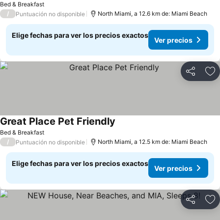
Bed & Breakfast
/
North Miami, a 12.6 km de: Miami Beach
Puntuación no disponible
Elige fechas para ver los precios exactos
Ver precios
Compartir
Ag
Great Place Pet Friendly
Bed & Breakfast
/
North Miami, a 12.5 km de: Miami Beach
Puntuación no disponible
Elige fechas para ver los precios exactos
Ver precios
Compartir
Ag