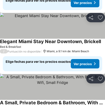
Elige fechas para ver los precios exactos
Ver precios
Compartir
Ag
Elegant Miami Stay Near Downtown, Brickell
Bed & Breakfast
/
Miami, a 9.1 km de: Miami Beach
Puntuación no disponible
Elige fechas para ver los precios exactos
Ver precios
Compartir
Ag
A Small, Private Bedroom & Bathroom, With Bunk Bed, Wifi, Small Fridge