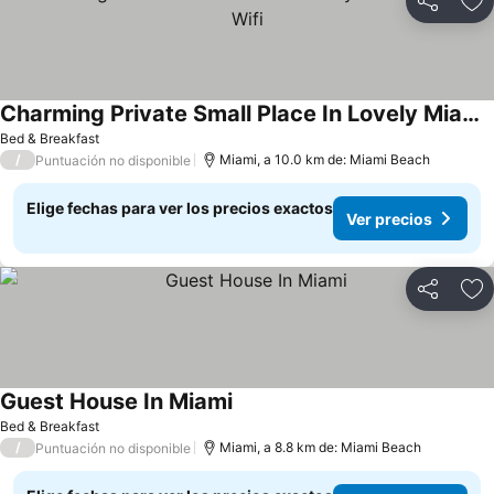
Compartir
Ag
Charming Private Small Place In Lovely Miami With Ac, Wifi
Bed & Breakfast
/
Miami, a 10.0 km de: Miami Beach
Puntuación no disponible
Elige fechas para ver los precios exactos
Ver precios
Compartir
Ag
Guest House In Miami
Bed & Breakfast
/
Miami, a 8.8 km de: Miami Beach
Puntuación no disponible