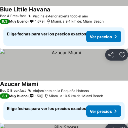
Blue Little Havana
Bed & Breakfast
Piscina exterior abierta todo el año
8,3
Muy bueno
1.679
Miami, a 9.4 km de: Miami Beach
Elige fechas para ver los precios exactos
Ver precios
Compartir
Ag
Azucar Miami
Bed & Breakfast
Alojamiento en la Pequeña Habana
8,1
Muy bueno
150
Miami, a 10.5 km de: Miami Beach
Elige fechas para ver los precios exactos
Ver precios