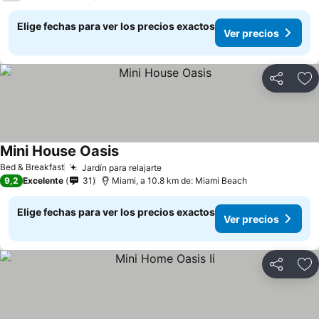
Elige fechas para ver los precios exactos
Ver precios
Compartir
Ag
Mini House Oasis
Bed & Breakfast
Jardín para relajarte
9,2
Excelente
31
Miami, a 10.8 km de: Miami Beach
Elige fechas para ver los precios exactos
Ver precios
Compartir
Ag