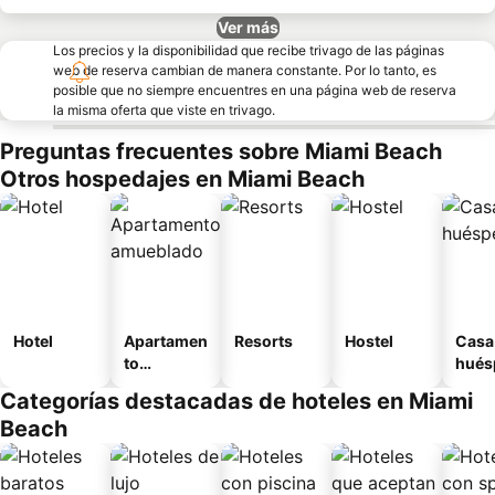
Ver más
Los precios y la disponibilidad que recibe trivago de las páginas
web de reserva cambian de manera constante. Por lo tanto, es
posible que no siempre encuentres en una página web de reserva
la misma oferta que viste en trivago.
Preguntas frecuentes sobre Miami Beach
Otros hospedajes en Miami Beach
Hotel
Apartamen
Resorts
Hostel
Casa
to
hués
amueblad
Categorías destacadas de hoteles en Miami
o
Beach