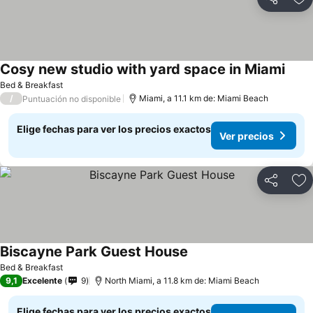
Compartir
Ag
Cosy new studio with yard space in Miami
Bed & Breakfast
/
Miami, a 11.1 km de: Miami Beach
Puntuación no disponible
Elige fechas para ver los precios exactos
Ver precios
Compartir
Ag
Biscayne Park Guest House
Bed & Breakfast
9,1
Excelente
9
North Miami, a 11.8 km de: Miami Beach
Elige fechas para ver los precios exactos