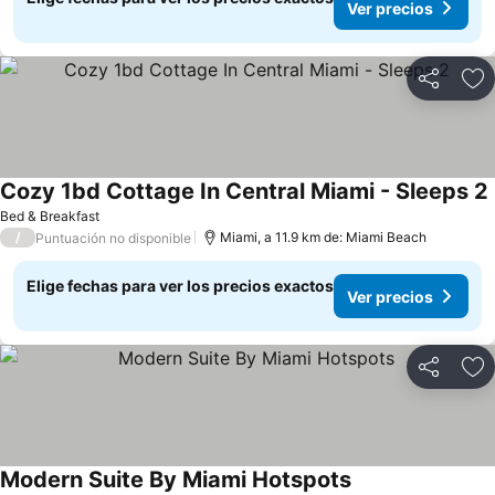
Ver precios
Compartir
Ag
Cozy 1bd Cottage In Central Miami - Sleeps 2
Bed & Breakfast
/
Miami, a 11.9 km de: Miami Beach
Puntuación no disponible
Elige fechas para ver los precios exactos
Ver precios
Compartir
Ag
Modern Suite By Miami Hotspots