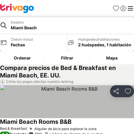
Favoritos
Iniciar 
Me
Destino
Miami Beach
Check-in/out
Huéspedes/habitaciones
Fechas
2 huéspedes, 1 habitación
Ordenar
Filtrar
Mapa
Compara precios de Bed & Breakfast en
Miami Beach, EE. UU.
Cómo los pagos afectan nuestro ranking
Compartir
Ag
Miami Beach Rooms B&B
Bed & Breakfast
Alquiler de bicis para explorar la zona