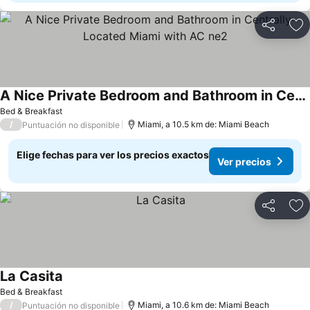
Compartir
Ag
A Nice Private Bedroom and Bathroom in Centrally-Located Miami with AC ne2
Bed & Breakfast
/
Miami, a 10.5 km de: Miami Beach
Puntuación no disponible
Elige fechas para ver los precios exactos
Ver precios
Compartir
Ag
La Casita
Bed & Breakfast
/
Miami, a 10.6 km de: Miami Beach
Puntuación no disponible