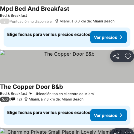
Mpd Bed And Breakfast
Bed & Breakfast
/
Miami, a 6.3 km de: Miami Beach
Puntuación no disponible
Elige fechas para ver los precios exactos
Ver precios
Compartir
Ag
The Copper Door B&b
Bed & Breakfast
Ubicación top en el centro de Miami
5,6
12
Miami, a 7.3 km de: Miami Beach
Elige fechas para ver los precios exactos
Ver precios