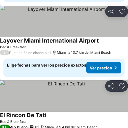
Compartir
Ag
Layover Miami International Airport
Bed & Breakfast
/
Miami, a 10.7 km de: Miami Beach
Puntuación no disponible
Elige fechas para ver los precios exactos
Ver precios
Compartir
Ag
El Rincon De Tati
Bed & Breakfast
8,0
Muy bueno
8
Miami, a 9.4 km de: Miami Beach