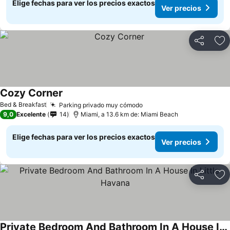
Elige fechas para ver los precios exactos
Ver precios
Compartir
Ag
Cozy Corner
Bed & Breakfast
Parking privado muy cómodo
9,0
Excelente
14
Miami, a 13.6 km de: Miami Beach
Elige fechas para ver los precios exactos
Ver precios
Compartir
Ag
Private Bedroom And Bathroom In A House In Little Havana