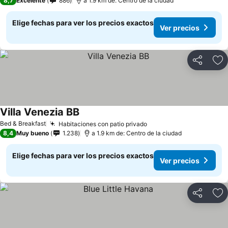
8,7
Excelente
886
a 1.9 km de: Centro de la ciudad
Elige fechas para ver los precios exactos
Ver precios
Compartir
Ag
Villa Venezia BB
Bed & Breakfast
Habitaciones con patio privado
8,4
Muy bueno
1.238
a 1.9 km de: Centro de la ciudad
Elige fechas para ver los precios exactos
Ver precios
Compartir
Ag