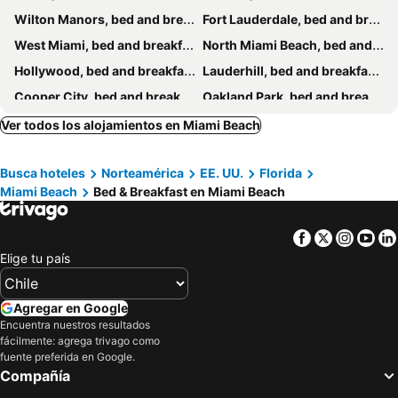
Wilton Manors, bed and breakfasts
Fort Lauderdale, bed and breakfasts
West Miami, bed and breakfasts
North Miami Beach, bed and breakfasts
Hollywood, bed and breakfasts
Lauderhill, bed and breakfasts
Cooper City, bed and breakfasts
Oakland Park, bed and breakfasts
Homestead, bed and breakfasts
Opa-locka, bed and breakfasts
Ver todos los alojamientos en Miami Beach
North Miami, bed and breakfasts
Coral Gables, bed and breakfasts
Busca hoteles
Norteamérica
EE. UU.
Florida
Miramar, bed and breakfasts
Hallandale Beach, bed and breakfasts
Miami Beach
Bed & Breakfast en Miami Beach
Miami Springs, bed and breakfasts
Facebook
Twitter
Insta
Yo
Elige tu país
Agregar en Google
Encuentra nuestros resultados
fácilmente: agrega trivago como
fuente preferida en Google.
Compañía