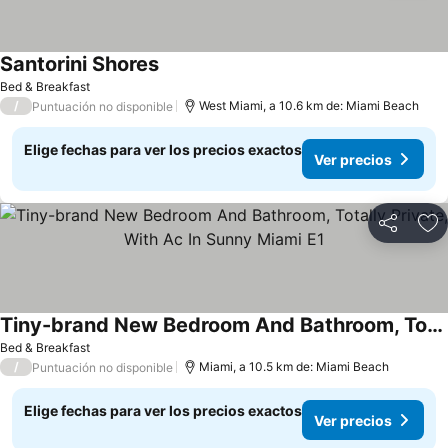
Santorini Shores
Bed & Breakfast
/
West Miami, a 10.6 km de: Miami Beach
Puntuación no disponible
Elige fechas para ver los precios exactos
Ver precios
Compartir
Ag
Tiny-brand New Bedroom And Bathroom, Totally Private, With Ac In Sunny Miami E1
Bed & Breakfast
/
Miami, a 10.5 km de: Miami Beach
Puntuación no disponible
Elige fechas para ver los precios exactos
Ver precios