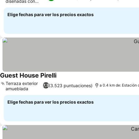
diseñadas con
Ver precios
esmero
Elige fechas para ver los precios exactos
Guest House Pirelli
Ver precios
Terraza exterior
(3.523 puntuaciones)
7,3
a 0.4 km de: Estación 
amueblada
Ver precios
Elige fechas para ver los precios exactos