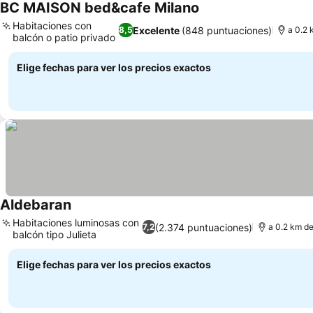
BC MAISON bed&cafe Milano
Ver precios
Habitaciones con
Excelente
(848 puntuaciones)
8,5
a 0.2 
balcón o patio privado
Ver precios
Elige fechas para ver los precios exactos
Aldebaran
Ver precios
Habitaciones luminosas con
(2.374 puntuaciones)
7,2
a 0.2 km de
balcón tipo Julieta
Ver precios
Elige fechas para ver los precios exactos