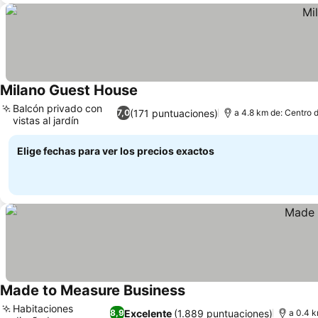
Milano Guest House
Ver precios
Balcón privado con
(171 puntuaciones)
7,0
a 4.8 km de: Centro 
vistas al jardín
Ver precios
Elige fechas para ver los precios exactos
Made to Measure Business
Ver precios
Habitaciones
Excelente
(1.889 puntuaciones)
8,9
a 0.4 k