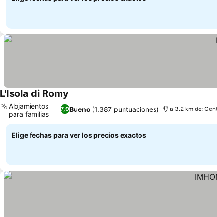
L'Isola di Romy
Ver precios
Alojamientos
Bueno
(1.387 puntuaciones)
7,9
a 3.2 km de: Cent
para familias
Ver precios
Elige fechas para ver los precios exactos