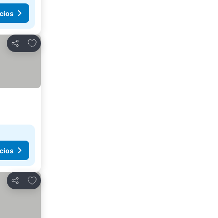
cios
Agregar a favoritos
Compartir
cios
Agregar a favoritos
Compartir