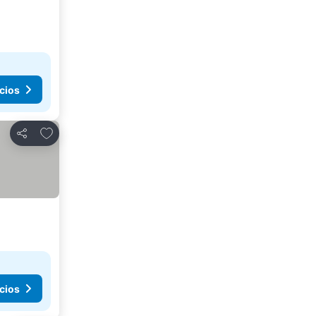
cios
Agregar a favoritos
Compartir
cios