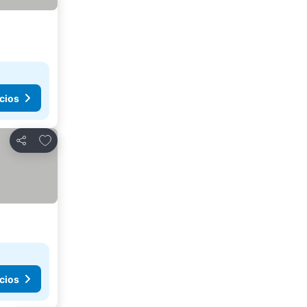
cios
Agregar a favoritos
Compartir
cios