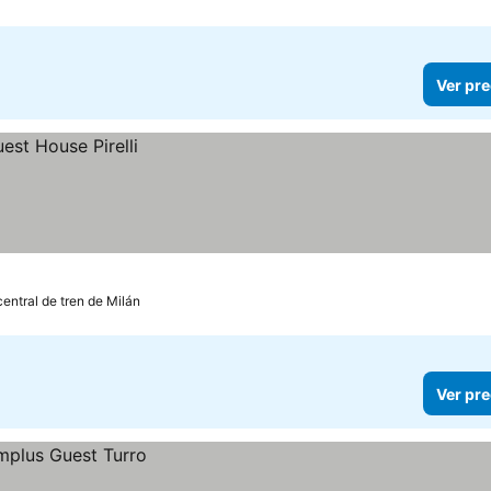
Ver pre
central de tren de Milán
Ver pre