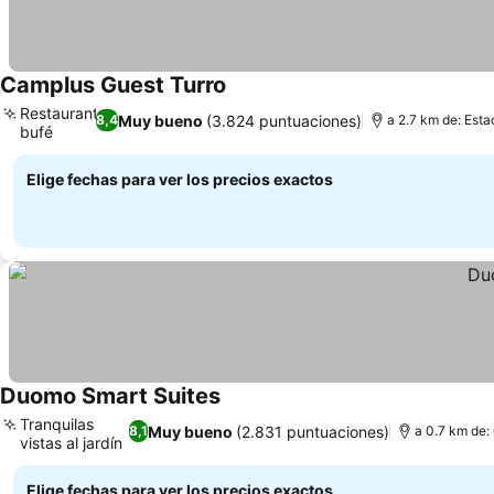
Camplus Guest Turro
Ver precios
Restaurante
Muy bueno
(3.824 puntuaciones)
8,4
a 2.7 km de: Esta
bufé
Ver precios
Elige fechas para ver los precios exactos
Duomo Smart Suites
Ver precios
Tranquilas
Muy bueno
(2.831 puntuaciones)
8,1
a 0.7 km de:
vistas al jardín
Ver precios
Elige fechas para ver los precios exactos