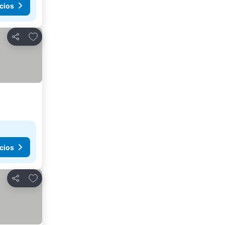
cios
Agregar a favoritos
Compartir
cios
Agregar a favoritos
Compartir