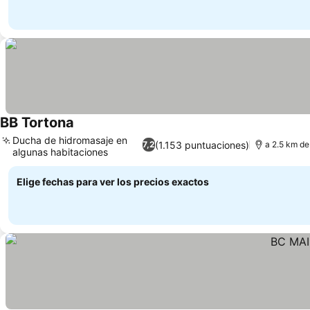
BB Tortona
Ver precios
Ducha de hidromasaje en
(1.153 puntuaciones)
7,2
a 2.5 km de
algunas habitaciones
Ver precios
Elige fechas para ver los precios exactos