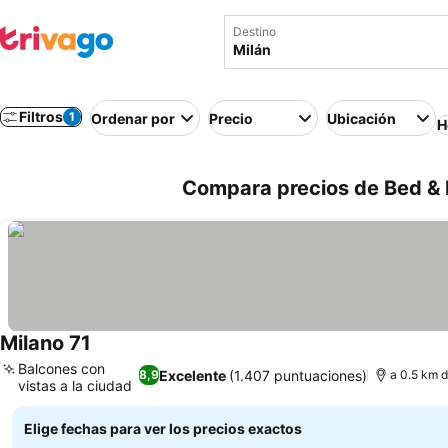
Destino
Filtros
1
Ordenar por
Precio
Ubicación
H
Compara precios de Bed & Br
Milano 71
Ver precios
Balcones con
Excelente
(1.407 puntuaciones)
8,9
a 0.5 km d
vistas a la ciudad
Ver precios
Elige fechas para ver los precios exactos