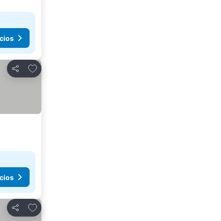
cios
Agregar a favoritos
Compartir
cios
Agregar a favoritos
Compartir