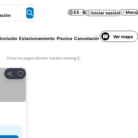
ES · $
Menú
Iniciar sesión
ación
Ver mapa
incluido
Estacionamiento
Piscina
Cancelación gratuita
Apartam
Cómo los pagos afectan nuestro ranking
Agregar a favoritos
Compartir